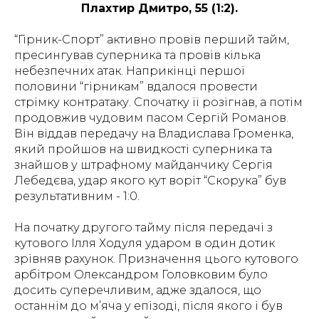
Плахтир Дмитро, 55 (1:2).
“Гірник-Спорт” активно провів перший тайм,
пресингував суперника та провів кілька
небезпечних атак. Наприкінці першої
половини “гірникам” вдалося провести
стрімку контратаку. Спочатку її розігнав, а потім
продовжив чудовим пасом Сергій Романов.
Він віддав передачу на Владислава Громенка,
який пройшов на швидкості суперника та
знайшов у штрафному майданчику Сергія
Лебедєва, удар якого кут воріт “Скорука” був
результативним - 1:0.
На початку другого тайму після передачі з
кутового Ілля Ходуля ударом в один дотик
зрівняв рахунок. Призначення цього кутового
арбітром Олександром Головковим було
досить суперечливим, адже здалося, що
останнім до м’яча у епізоді, після якого і був