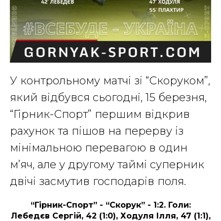
У контрольному матчі зі “Скоруком”,
який відбувся сьогодні, 15 березня,
“Гірник-Спорт” першим відкрив
рахунок та пішов на перерву із
мінімальною перевагою в один
м’яч, але у другому таймі суперник
двічі засмутив господарів поля.
“Гірник-Спорт” - “Скорук” - 1:2. Голи:
Лебедєв Сергій, 42 (1:0), Ходуля Ілля, 47 (1:1),