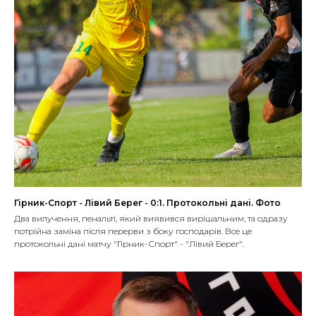
Гірник-Спорт - Лівий Берег - 0:1. Протокольні дані. Фото
Два вилучення, пенальті, який виявився вирішальним, та одразу
потрійна заміна після перерви з боку господарів. Все це
протокольні дані матчу "Гірник-Спорт" - "Лівий Берег".