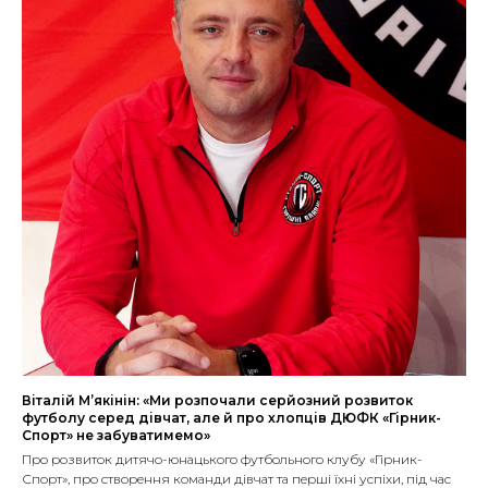
Віталій М’якінін: «Ми розпочали серйозний розвиток
футболу серед дівчат, але й про хлопців ДЮФК «Гірник-
Спорт» не забуватимемо»
Про розвиток дитячо-юнацького футбольного клубу «Гірник-
Спорт», про створення команди дівчат та перші їхні успіхи, під час