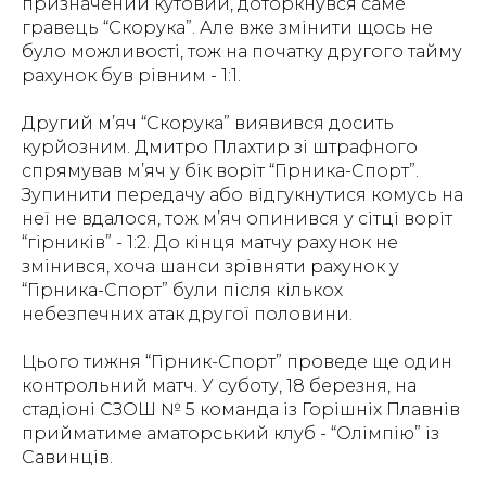
призначений кутовий, доторкнувся саме
гравець “Скорука”. Але вже змінити щось не
було можливості, тож на початку другого тайму
рахунок був рівним - 1:1.
Другий м’яч “Скорука” виявився досить
курйозним. Дмитро Плахтир зі штрафного
спрямував м’яч у бік воріт “Гірника-Спорт”.
Зупинити передачу або відгукнутися комусь на
неї не вдалося, тож м’яч опинився у сітці воріт
“гірників” - 1:2. До кінця матчу рахунок не
змінився, хоча шанси зрівняти рахунок у
“Гірника-Спорт” були після кількох
небезпечних атак другої половини.
Цього тижня “Гірник-Спорт” проведе ще один
контрольний матч. У суботу, 18 березня, на
стадіоні СЗОШ № 5 команда із Горішніх Плавнів
прийматиме аматорський клуб - “Олімпію” із
Савинців.