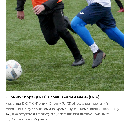
«Гірник-Спорт» (U-13) зіграв із «Кременем» (U-14)
Команда ДЮФК «Гірник-Спорт» (U-13) зіграла контрольний
поєдинок із суперниками із Кременчука – командою «Кремінь» (U-
14), яка готується до виступів у першій лізі дитячо-юнацької
футбольної ліги України.