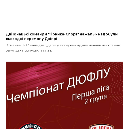
Дві юнацькі команди "Гірника-Спорт" нажаль не здобули
сьогодні перемог у Дніпрі
Команда U-17 мала два удари у поперечину, але нажаль на останніх
секундах пропустила м'яч.