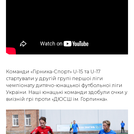
Команди «Гірника-Спорт» U-15 та U-17
стартували у другій групі першої ліги
чемпіонату дитячо-юнацької футбольної ліги
України. Наші юнацькі команди здобули очки у
виїзній грі проти «ДЮСШ ім. Горпинка».