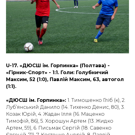
U-17. «ДЮСШ ім. Горпинка» (Полтава) -
«Гірник-Спорт» - 1:1. Голи: Голубничий
Максим, 52 (1:0), Павлій Максим, 63, автогол
(1:1).
«ДЮСШ ім. Горпинка»:
1. Тимошенко Гліб (к), 2.
Луб’янський Данило (14. Тихенко Денис, 80), 3.
Козак Юрій, 4. Жадан Ілля (16. Маценко
Тимофій, 86), 5. Хорошун Артем (13. Жидко
Артем, 59), 6. Письмак Сергій (18. Савенко
Євгеній, 71), 7. Костенко Андрій, 8. Павлій