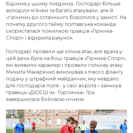
Бідника у цьому поєдинку. Господарі більше
володіли м’ячем та багато атакували, але й
«гірники» до останнього боролися у захисті. На
початку другого тайму полтавська команда
скористалася помилкою гравців «Гірника-
Спорт» і відкрила рахунок.
Господарі провели ще кілька атак, але вдача у
цей день була на боці гравців «Гірника-Спорт»,
які виявили характер і провели гольову атаку.
Микита Макаренко виконував з лівого флангу
подачу у штрафний майданчик, яку невдало
для господарів поля - у свої ворота – замкнув
гравець «ДЮСШ ім.. Горпинка». Гра
завершилася бойовою нічиєю.