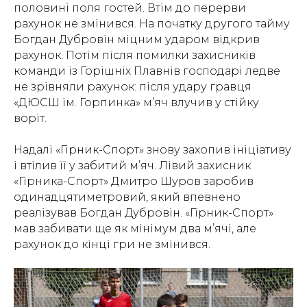
половині поля гостей. Втім до перерви
рахунок не змінився. На початку другого тайму
Богдан Дубровін міцним ударом відкрив
рахунок. Потім після помилки захисників
команди із Горішніх Плавнів господарі ледве
не зрівняли рахунок: після удару гравця
«ДЮСШ ім. Горпинка» м’яч влучив у стійку
воріт.
Надалі «Гірник-Спорт» знову захопив ініціативу
і втілив її у забитий м’яч. Лівий захисник
«Гірника-Спорт» Дмитро Шуров заробив
одинадцятиметровий, який впевнено
реалізував Богдан Дубровін. «Гірник-Спорт»
мав забивати ще як мінімум два м’ячі, але
рахунок до кінці гри не змінився.