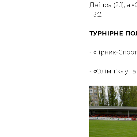
Дніпра (2:1), а
- 3:2.
ТУРНІРНЕ П
- «Гірник-Спорт»
- «Олімпік» у та