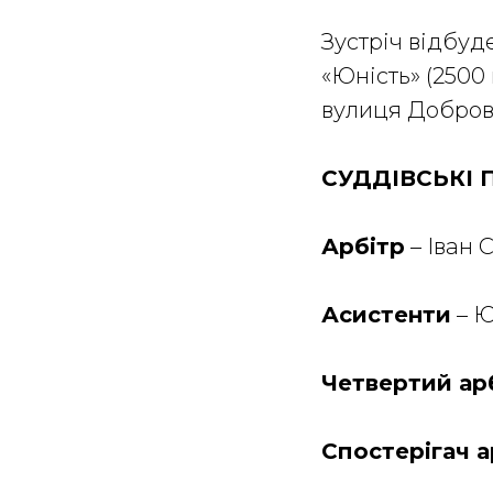
Зустріч відбуд
«Юність» (2500 
вулиця Добровол
СУДДІВСЬКІ 
Арбітр
– Іван 
Асистенти
– Ю
Четвертий ар
Спостерігач 