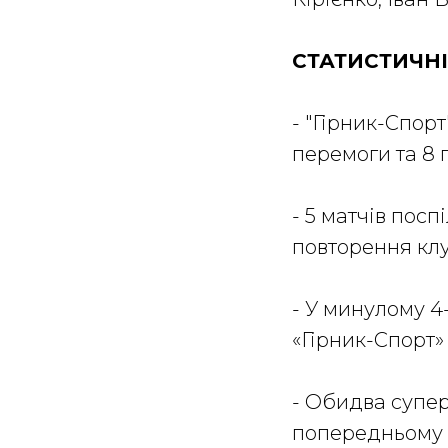
СТАТИСТИЧНІ
- "Гірник-Спор
перемоги та 8 
- 5 матчів посп
повторення кл
- У минулому 4-
«Гірник-Спорт» 
- Обидва супер
попередньому е