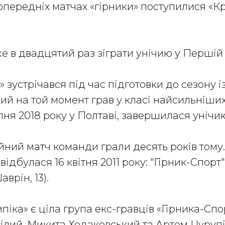
попередніх матчах «гірники» поступилися «К
е в двадцятий раз зіграти унічию у Першій л
» зустрічався під час підготовки до сезону 
ий на той момент грав у класі найсильніших.
ня 2018 року у Полтаві, завершилася унічию 
йний матч команди грали десять років тому.
 відбулася 16 квітня 2011 року: "Гірник-Спорт" 
Шаврін, 13).
мпіка» є ціла група екс-гравців «Гірника-Спор
 Білий, Микита Ходаковський та Артем Цурупі