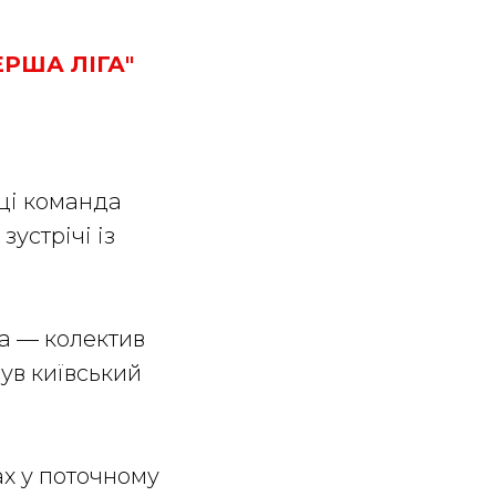
РША ЛІГА"
оці команда
зустрічі із
ра — колектив
ув київський
ах у поточному