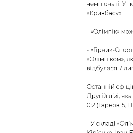
чемпіонаті. У 
«Кривбасу».
- «Олімпік» мож
- «Гірник-Спорт
«Олімпіком», як
відбулася 7 лип
Останній офіці
Другій лізі, яка
0:2 (Тарнов, 5, 
- У складі «Олі
Кірієнко, Іван