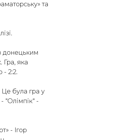
раматорську» та
ізі.
із донецьким
 Гра, яка
- 2:2.
 Це була гра у
- "Олімпік" -
т» - Ігор
н.