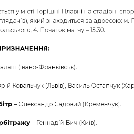
еться у місті Горішні Плавні на стадіоні сп
глядачів), який знаходиться за адресою: м. 
ьського, 4. Початок матчу – 15:30.
ПРИЗНАЧЕННЯ:
Салаш (Івано-Франківськ).
рій Ковальчук (Львів), Василь Остапчук (Харк
бітр
– Олександр Садовий (Кременчук).
арбітражу
– Геннадій Бич (Київ).