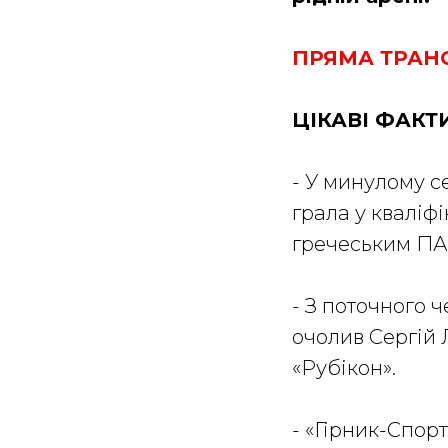
ПРЯМА ТРАНС
ЦІКАВІ ФАКТИ
- У минулому с
грала у кваліфі
гречеським П
- З поточного 
очолив Сергій 
«Рубікон».
- «Гірник-Спор