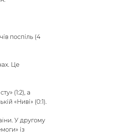
ів поспіль (4
чах. Це
у» (1:2), а
ій «Ниві» (0:1).
їни. У другому
моги» із