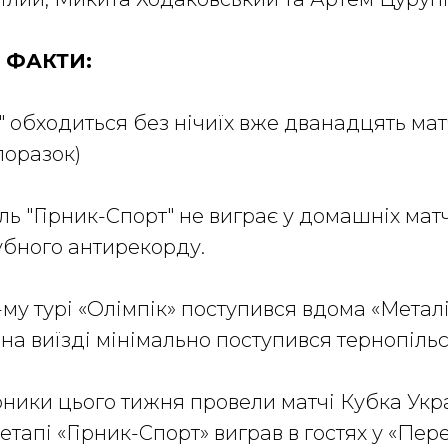
 ФАКТИ:
т" обходиться без нічиїх вже дванадцять матч
поразок)
іль "Гірник-Спорт" не виграє у домашніх мат
убного антирекорду.
му турі «Олімпік» поступився вдома «Металіст
на виїзді мінімально поступився тернопільськ
ники цього тижня провели матчі Кубка Укра
тапі «Гірник-Спорт» виграв в гостях у «Пере