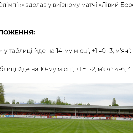
 «Олімпік» здолав у виїзному матчі «Лівий Бер
ОЛОЖЕННЯ:
 у таблиці йде на 14-му місці, +1 =0 -3, м’ячі: 
блиці йде на 10-му місці, +1 =1 -2, м’ячі: 4-6, 4