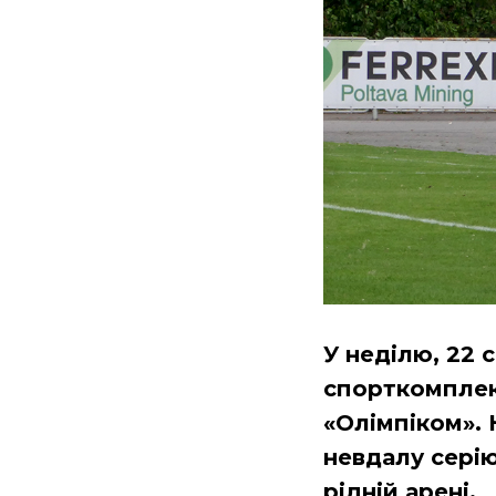
У неділю, 22 
спорткомплек
«Олімпіком».
невдалу сері
рідній арені.