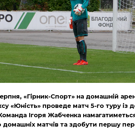
серпня, «Гірник-Спорт» на домашній арен
су «Юність» проведе матч 5-го туру із 
 Команда Ігоря Жабченка намагатиметьс
ю домашніх матчів та здобути першу пер