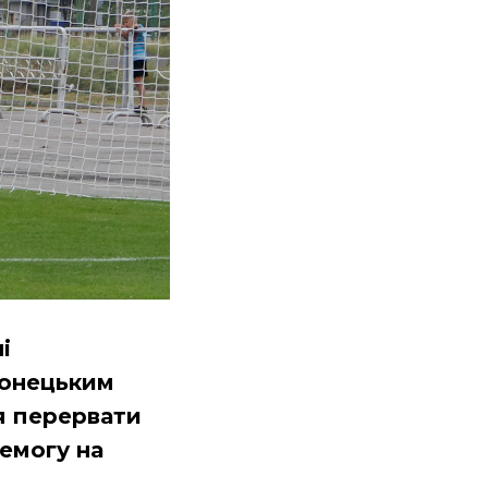
і
донецьким
я перервати
емогу на