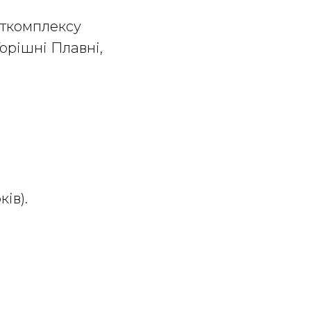
орткомплексу
Горішні Плавні,
ів).