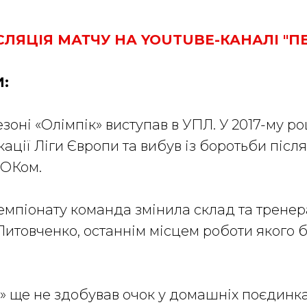
ЛЯЦІЯ МАТЧУ НА YOUTUBE-КАНАЛІ "ПЕ
:
езоні «Олімпік» виступав в УПЛ. У 2017-му р
кації Ліги Європи та вибув із боротьби після 
АОКом.
чемпіонату команда змінила склад та трене
Литовченко, останнім місцем роботи якого б
т» ще не здобував очок у домашніх поєдинк