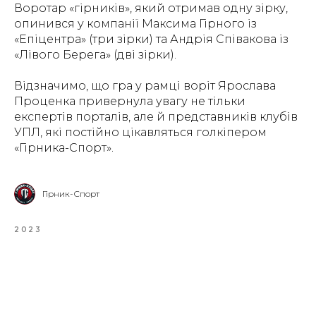
Воротар «гірників», який отримав одну зірку,
опинився у компанії Максима Гірного із
«Епіцентра» (три зірки) та Андрія Співакова із
«Лівого Берега» (дві зірки).
Відзначимо, що гра у рамці воріт Ярослава
Проценка привернула увагу не тільки
експертів порталів, але й представників клубів
УПЛ, які постійно цікавляться голкіпером
«Гірника-Спорт».
Гірник-Спорт
2023