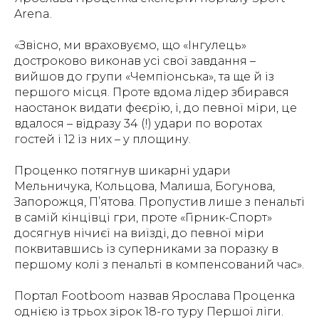
Arena.
«Звісно, ми враховуємо, що «Інгулець»
достроково виконав усі свої завдання –
вийшов до групи «Чемпіонська», та ще й із
першого місця. Проте вдома лідер збирався
наостанок видати феєрію, і, до певної міри, це
вдалося – відразу 34 (!) удари по воротах
гостей і 12 із них – у площину.
Проценко потягнув шикарні удари
Мельничука, Кольцова, Малиша, Богунова,
Запорожця, П’ятова. Пропустив лише з пенальті
в самій кінцівці гри, проте «Гірник-Спорт»
досягнув нічиєї на виїзді, до певної міри
поквитавшись із суперниками за поразку в
першому колі з пенальті в компенсований час».
Портал Footboom назвав Ярослава Проценка
однією із трьох зірок 18-го туру Першої ліги.