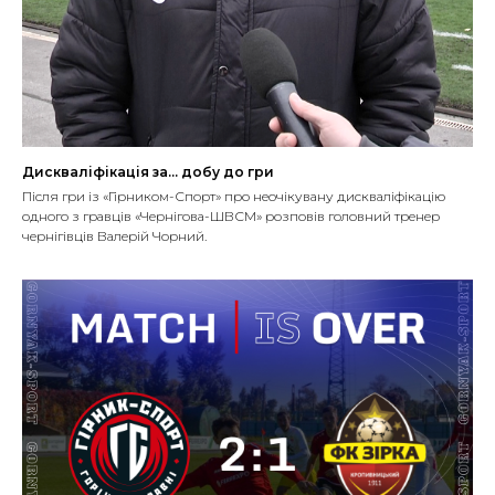
Дискваліфікація за... добу до гри
Після гри із «Гірником-Спорт» про неочікувану дискваліфікацію
одного з гравців «Чернігова-ШВСМ» розповів головний тренер
чернігівців Валерій Чорний.