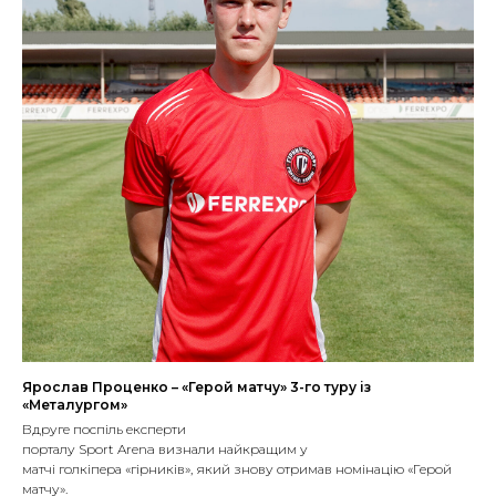
Ярослав Проценко – «Герой матчу» 3-го туру із
«Металургом»
Вдруге поспіль експерти
порталу Sport Arena визнали найкращим у
матчі голкіпера «гірників», який знову отримав номінацію «Герой
матчу».