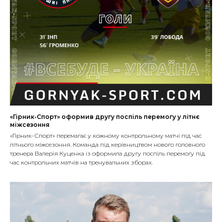
«Гірник-Спорт» оформив другу поспіль перемогу у літнє
міжсезоння
«Гірник-Спорт» перемагає у кожному контрольному матчі під час
літнього міжсезоння. Команда під керівництвом нового головного
тренера Валерія Куценка із оформила другу поспіль перемогу під
час контрольних матчів на тренувальних зборах.