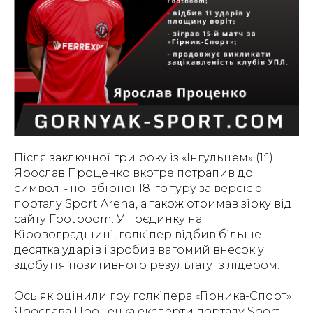
Після заключної гри року із «Інгульцем» (1:1)
Ярослав Проценко вкотре потрапив до
символічної збірної 18-го туру за версією
порталу Sport Arena, а також отримав зірку від
сайту Footboom. У поєдинку на
Кіровоградщині, голкіпер відбив більше
десятка ударів і зробив вагомий внесок у
здобуття позитивного результату із лідером.
Ось як оцінили гру голкіпера «Гірника-Спорт»
Ярослава Проценка експерти порталу Sport