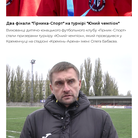
Два фінали "Гірника-Спорт" на турнірі "Юний чемпіон"
Вихованці дитячо-юнацького футбольного клубу «Гірник-Спорт»
стали призерами турніру «Юний чемпіон», який проводився у
Кременчуці на стадіоні «Кремінь-Арена» імені Олега Бабаєва.