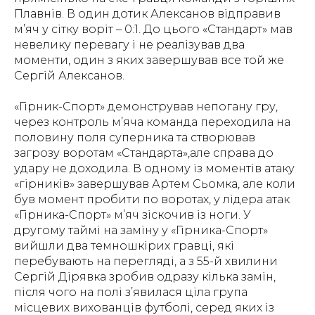
Плавнів. В один дотик Алексанов відправив
м’яч у сітку воріт – 0:1. До цього «Стандарт» мав
невелику перевагу і не реалізував два
моменти, один з яких завершував все той же
Сергій Алексанов.
«Гірник-Спорт» демонстрував непогану гру,
через контроль м’яча команда переходила на
половину поля суперника та створював
загрозу воротам «Стандарта»,але справа до
удару не доходила. В одному із моментів атаку
«гірників» завершував Артем Сьомка, але коли
був момент пробити по воротах, у лідера атак
«Гірника-Спорт» м’яч зіскочив із ноги. У
другому таймі на заміну у «Гірника-Спорт»
вийшли два темношкірих гравці, які
перебувають на перегляді, а з 55-й хвилини
Сергій Дірявка зробив одразу кілька замін,
після чого на полі з’явилася ціла група
місцевих вихованців футболі, серед яких із