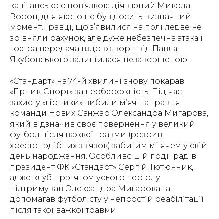
капітанською пов’язкою діяв юний Микола
Вороп, для якого це був досить визначний
момент. Гравці, що з’явилися на полі ледве не
зрівняли рахунок, але дуже небезпечна атака і
гостра передача вздовж воріт від Павла
Якубовського залишилася незавершеною.
«Стандарт» на 74-й хвилині знову покарав
«Гірник-Спорт» за необережність. Під час
захисту «гірники» вибили м’яч на гравця
команди Нових Санжар Олександра Мигарова,
який відзначив своє повернення у великий
футбол після важкої травми (розрив
хрестоподібних зв'язок) забитим м`ячем у свій
день народження. Особливо цій події радів
президент ФК «Стандарт» Сергій Тютюнник,
адже клуб протягом усього періоду
підтримував Олександра Мигарова та
допомагав футболісту у непростій реабілітації
після такої важкої травми.