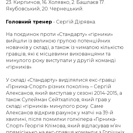
23. Кирпичов, 16. Холявко, 2. Башлаєв 17.
Якубовський, 20. Чернецький.
Головний тренер
- Сергій Дірявка.
На поєдинок проти «Стандарту» «гірники»
вийшли із великою групою потенційних
новачків у складі, а також із чималою кількістю
гравців, які є місцевими вихованцями та
минулого року виступали у другій команді
«гірників».
У складі «Стандарту» виділялися екс-гравці
«Гірника-Спорт» різних поколінь – Сергій
Алексанов, який виступав у сезоні 2014-2015, а
також Сулейман Сейтхалілов, який грав у
складі «гірників» минулого року. Саме
Алексанов відкрив рахунок у матчі на 39-й
хвилині, після помилки голкіпера «Гірника-
Спорт» Георгія Клімова, який відпасував м’яч
прямісінько на екс-гравця команди з Горішніх