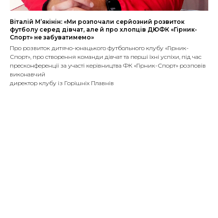
Віталій М’якінін: «Ми розпочали серйозний розвиток
футболу серед дівчат, але й про хлопців ДЮФК «Гірник-
Спорт» не забуватимемо»
Про розвиток дитячо-юнацького футбольного клубу «Гірник-
Спорт», про створення команди дівчат та перші їхні успіхи, під час
пресконференції за участі керівництва ФК «Гірник-Спорт» розповів
виконавчий
директор клубу із Горішніх Плавнів