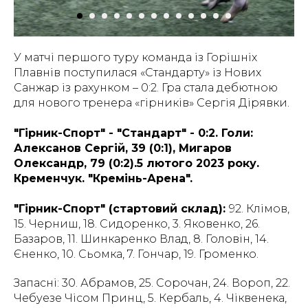
У матчі першого туру команда із Горішніх
Плавнів поступилася «Стандарту» із Нових
Санжар із рахунком – 0:2. Гра стала дебютною
для нового тренера «гірників» Сергія Дірявки.
"Гірник-Спорт" - "Стандарт" - 0:2. Голи:
Алексанов Сергій, 39 (0:1), Мигаров
Олександр, 79 (0:2).5 лютого 2023 року.
Кременчук. "Кремінь-Арена".
"Гірник-Спорт" (стартовий склад):
92. Клімов,
15. Черниш, 18. Сидоренко, 3. Яковенко, 26.
Базаров, 11. Шинкаренко Влад, 8. Головін, 14.
Єненко, 10. Сьомка, 7. Гончар, 19. Громенко.
Запасні: 30. Абрамов, 25. Сорочан, 24. Вороп, 22.
Чебуезе Чісом Принц, 5. Кербаль, 4. Чіквенека,