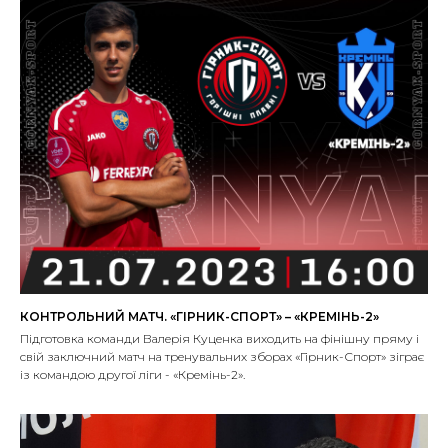
КОНТРОЛЬНИЙ МАТЧ. «ГІРНИК-СПОРТ» – «КРЕМІНЬ-2»
Підготовка команди Валерія Куценка виходить на фінішну пряму і
свій заключний матч на тренувальних зборах «Гірник-Спорт» зіграє
із командою другої ліги - «Кремінь-2».