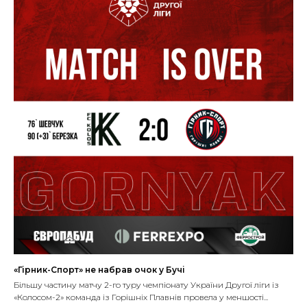
«Гірник-Спорт» не набрав очок у Бучі
Більшу частину матчу 2-го туру чемпіонату України Другої ліги із
«Колосом-2» команда із Горішніх Плавнів провела у меншості...