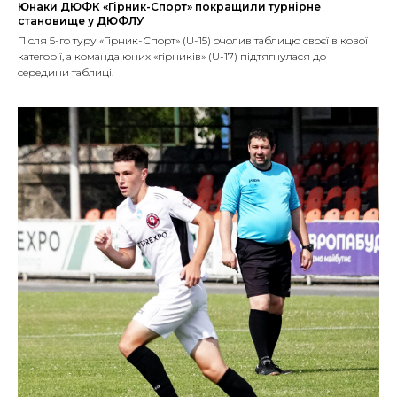
Юнаки ДЮФК «Гірник-Спорт» покращили турнірне
становище у ДЮФЛУ
Після 5-го туру «Гірник-Спорт» (U-15) очолив таблицю своєї вікової
категорії, а команда юних «гірників» (U-17) підтягнулася до
середини таблиці.