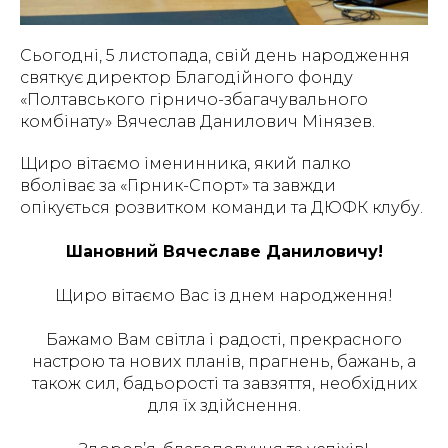
Сьогодні, 5 листопада, свій день народження
святкує директор Благодійного фонду
«Полтавського гірничо-збагачувального
комбінату» Вячеслав Данилович Мінязев.
Щиро вітаємо іменинника, який палко
вболіває за «Гірник-Спорт» та завжди
опікується розвитком команди та ДЮФК клубу.
Шановний Вячеславе Даниловичу!
Щиро вітаємо Вас із днем народження!
Бажамо Вам світла і радості, прекрасного
настрою та нових планів, прагнень, бажань, а
також сил, бадьорості та завзяття, необхідних
для їх здійснення.