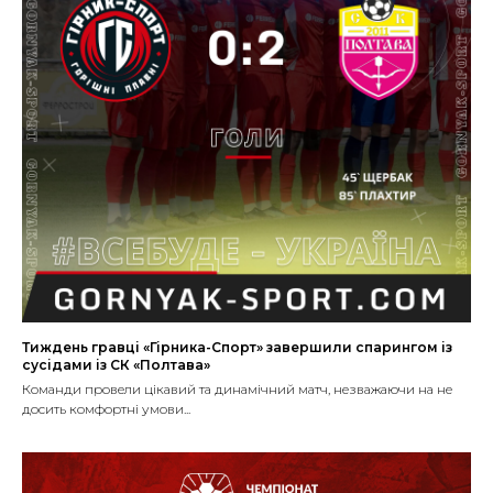
Тиждень гравці «Гірника-Спорт» завершили спарингом із
сусідами із СК «Полтава»
Команди провели цікавий та динамічний матч, незважаючи на не
досить комфортні умови...