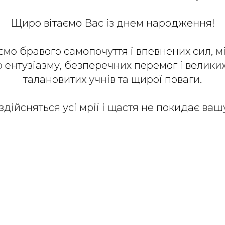
Щиро вітаємо Вас із днем народження!
мо бравого самопочуття і впевнених сил, м
о ентузіазму, безперечних перемог і велики
талановитих учнів та щирої поваги.
здійсняться усі мрії і щастя не покидає ваш