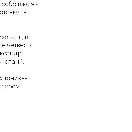
 себе вже як
отовку та
ихованців
ще четверо
ександр
Іспанії.
«Гірника-
ризером