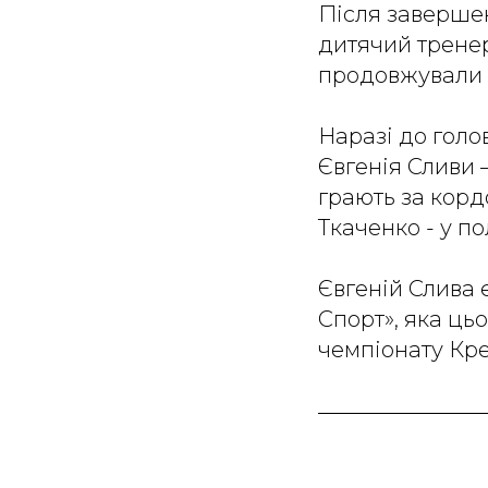
Після завершен
дитячий тренер
продовжували с
Наразі до голо
Євгенія Сливи 
грають за корд
Ткаченко - у по
Євгеній Слива 
Спорт», яка ць
чемпіонату Крем