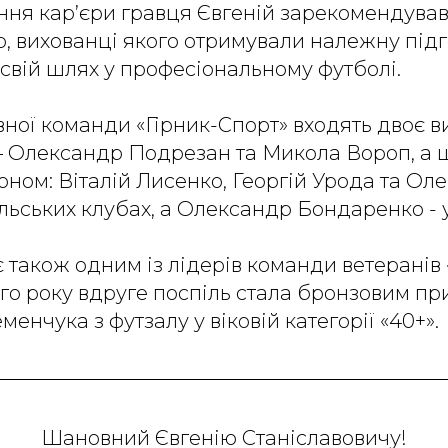
ня кар’єри гравця Євгеній зарекомендував
, вихованці якого отримували належну підг
вій шлях у професіональному футболі.
вної команди «Гірник-Спорт» входять двоє в
– Олександр Подрезан та Микола Вороп, а 
оном: Віталій Лисенко, Георгій Урода та Ол
льських клубах, а Олександр Бондаренко - у 
є також одним із лідерів команди ветеранів 
ого року вдруге поспіль стала бронзовим п
енчука з футзалу у віковій категорії «40+».
Шановний Євгенію Станіславовичу!