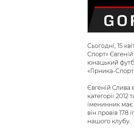
Сьогодні, 15 к
Спорт» Євгеній
юнацький футбо
«Гірника-Спорт
Євгеній Слива 
категорії 2012 
іменинник має 
він провів 178 
нашого клубу.