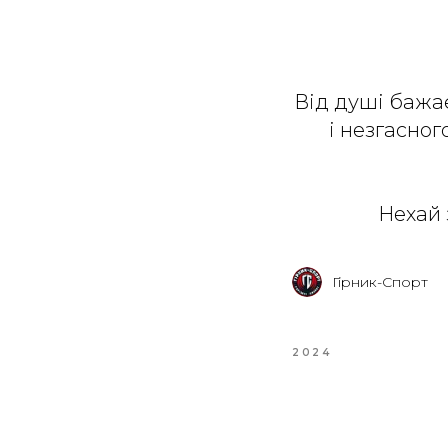
Від душі бажає
і незгасног
Нехай 
Гірник-Спорт
2024