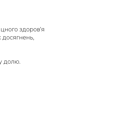
іцного здоров’я
х досягнень,
у долю.