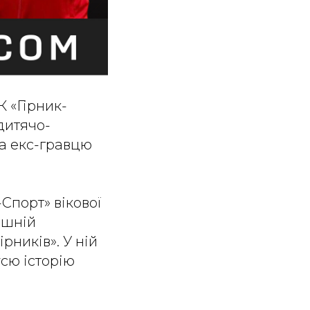
 «Гірник-
дитячо-
та екс-гравцю
Спорт» вікової
нішній
рників». У ній
усю історію