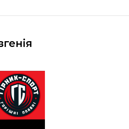
вгенія