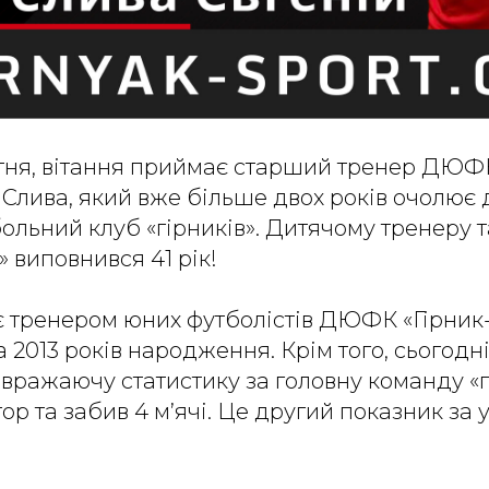
вітня, вітання приймає старший тренер ДЮФК
 Слива, який вже більше двох років очолює 
льний клуб «гірників». Дитячому тренеру 
» виповнився 41 рік!
є тренером юних футболістів ДЮФК «Гірник-
та 2013 років народження. Крім того, сьогод
вражаючу статистику за головну команду «гі
ігор та забив 4 м’ячі. Це другий показник за 