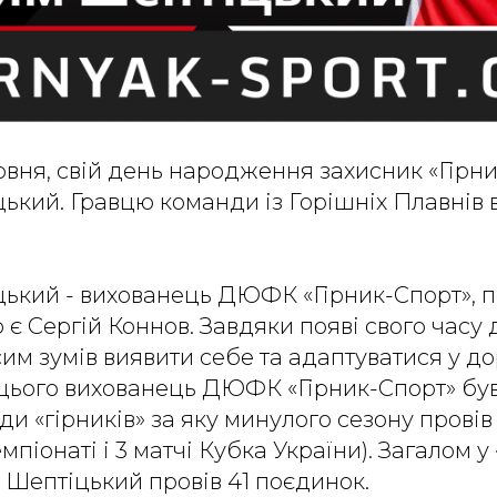
ервня, свій день народження захисник «Гірн
кий. Гравцю команди із Горішніх Плавнів 
ький - вихованець ДЮФК «Гірник-Спорт»,
 є Сергій Коннов. Завдяки появі свого часу
сим зумів виявити себе та адаптуватися у д
я цього вихованець ДЮФК «Гірник-Спорт» бу
и «гірників» за яку минулого сезону провів 
мпіонаті і 3 матчі Кубка України). Загалом у
Шептіцький провів 41 поєдинок.