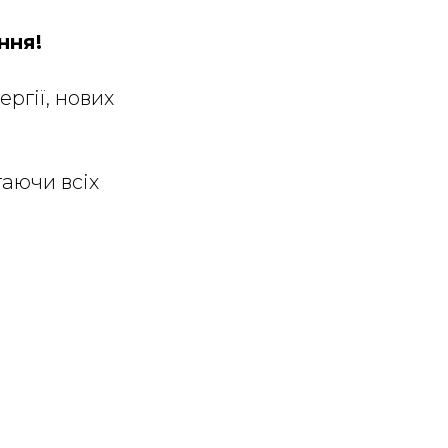
ння!
ргії, нових
гаючи всіх