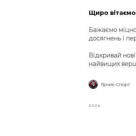
Щиро вітаємо
Бажаємо міцног
досягнень і пе
Відкривай нові
найвищих вер
Гірник-Спорт
2024