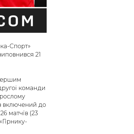
ика-Спорт»
виповнився 21
 першим
 другої команди
орослому
в включений до
26 матчів (23
 «Гірнику-