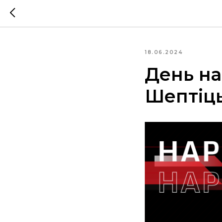
18.06.2024
День н
Шептіць