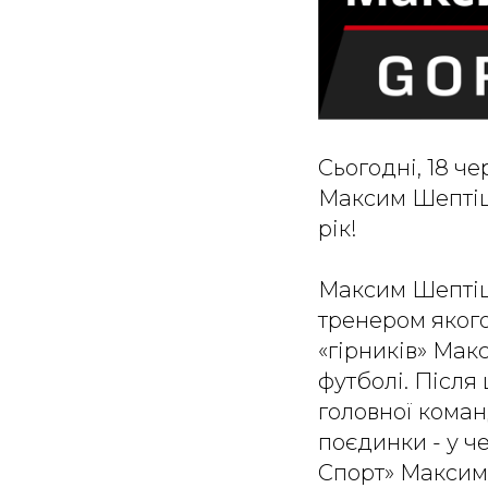
Сьогодні, 18 ч
Максим Шептіць
рік!
Максим Шептіц
тренером якого
«гірників» Мак
футболі. Післ
головної команд
поєдинки - у че
Спорт» Максим 