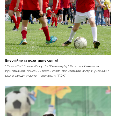
Енергійне та позитивне свято!
"Свято ФК "Гірник-Спорт" - "День клубу". Багато побажань та
привітань від почесних гостей свята, позитивний настрій учасників
цього заходу у сюжеті телеканалу "ГОК".