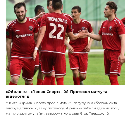
«Оболонь» - «Гірник-Спорт» - 0:1. Протокол матчу та
відеоогляд
У Києві «Гірник-Спорт» провів матч 29-го туру із «Оболонню» та
здобув довгоочікувану перемогу. «Гірники» забили єдиний гол у
матчу у другому таймі, автором якого став Єгор Твердохліб.