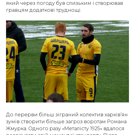
який через погоду був слизьким і створював
гравцям додаткові труднощі.
До перерви більш зіграний колектив харків’ян
зумів створити більше загроз воротам Романа
Жмурка. Одного разу «Металісту 1925» вдалося