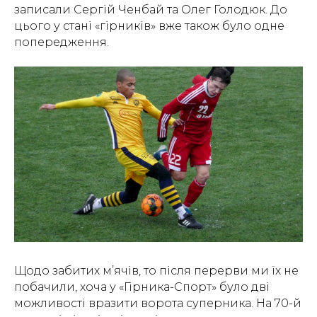
записали Сергій Ченбай та Олег Голодюк. До
цього у стані «гірників» вже також було одне
попередження.
Щодо забитих м’ячів, то після перерви ми їх не
побачили, хоча у «Гірника-Спорт» було дві
можливості вразити ворота суперника. На 70-й