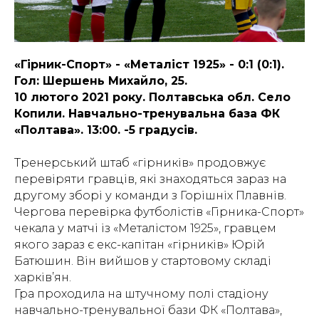
«Гірник-Спорт» - «Металіст 1925» - 0:1 (0:1).
Гол: Шершень Михайло, 25.
10 лютого 2021 року. Полтавська обл. Село
Копили. Навчально-тренувальна база ФК
«Полтава». 13:00. -5 градусів.
Тренерський штаб «гірників» продовжує
перевіряти гравців, які знаходяться зараз на
другому зборі у команди з Горішніх Плавнів.
Чергова перевірка футболістів «Гірника-Спорт»
чекала у матчі із «Металістом 1925», гравцем
якого зараз є екс-капітан «гірників» Юрій
Батюшин. Він вийшов у стартовому складі
харків’ян.
Гра проходила на штучному полі стадіону
навчально-тренувальної бази ФК «Полтава»,