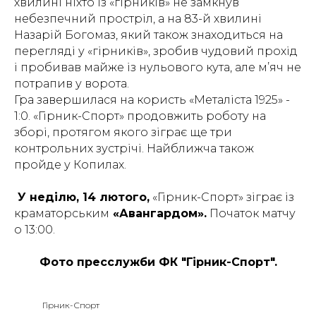
хвилині ніхто із «гірників» не замкнув
небезпечний простріл, а на 83-й хвилині
Назарій Богомаз, який також знаходиться на
перегляді у «гірників», зробив чудовий прохід
і пробивав майже із нульового кута, але м’яч не
потрапив у ворота.
Гра завершилася на користь «Металіста 1925» -
1:0. «Гірник-Спорт» продовжить роботу на
зборі, протягом якого зіграє ще три
контрольних зустрічі. Найближча також
пройде у Копилах.
У неділю, 14 лютого,
«Гірник-Спорт» зіграє із
краматорським
«Авангардом».
Початок матчу
о 13:00.
Фото пресслужби ФК "Гірник-Спорт".
Гірник-Спорт