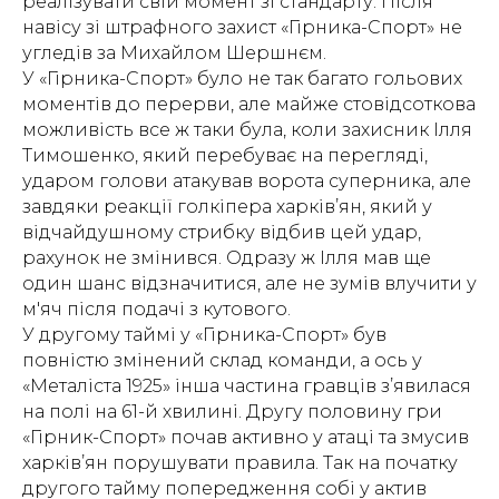
реалізувати свій момент зі стандарту. Після
навісу зі штрафного захист «Гірника-Спорт» не
угледів за Михайлом Шершнєм.
У «Гірника-Спорт» було не так багато гольових
моментів до перерви, але майже стовідсоткова
можливість все ж таки була, коли захисник Ілля
Тимошенко, який перебуває на перегляді,
ударом голови атакував ворота суперника, але
завдяки реакції голкіпера харків’ян, який у
відчайдушному стрибку відбив цей удар,
рахунок не змінився. Одразу ж Ілля мав ще
один шанс відзначитися, але не зумів влучити у
м'яч після подачі з кутового.
У другому таймі у «Гірника-Спорт» був
повністю змінений склад команди, а ось у
«Металіста 1925» інша частина гравців з’явилася
на полі на 61-й хвилині. Другу половину гри
«Гірник-Спорт» почав активно у атаці та змусив
харків’ян порушувати правила. Так на початку
другого тайму попередження собі у актив