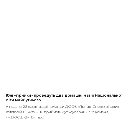
Юні «гірники» проведуть два домашні матчі Національної
ліги майбутнього
У неділю, 26 жовтня, дві команди ДЮФК «Гірник-Спорт» вікових
категорій U-14 та U-16 прийматимуть суперників із команд
«МДЮСШ-2» (Дніпро).