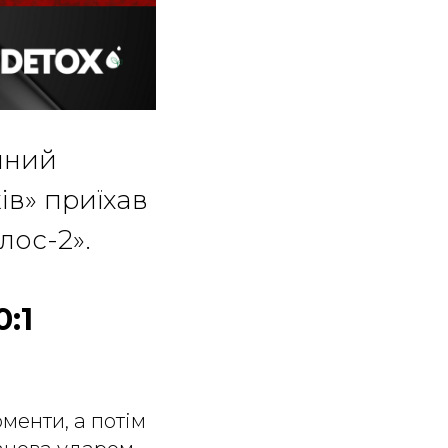
чний
ів» приїхав
лос-2».
0:1
оменти, а потім