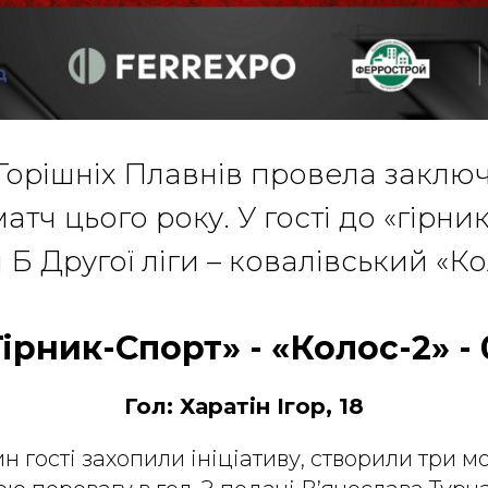
Горішніх Плавнів провела заклю
тч цього року. У гості до «гірник
 Б Другої ліги – ковалівський «Ко
ірник-Спорт» - «Колос-2» - 
Гол: Харатін Ігор, 18
н гості захопили ініціативу, створили три м