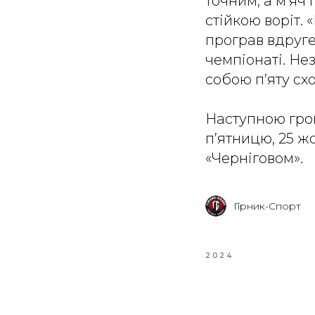
точним, а м’яч
стійкою воріт.
програв вдруге 
чемпіонаті. Не
собою п’яту схо
Наступною грою
п’ятницю, 25 жо
«Черніговом».
Гірник-Спорт
2024