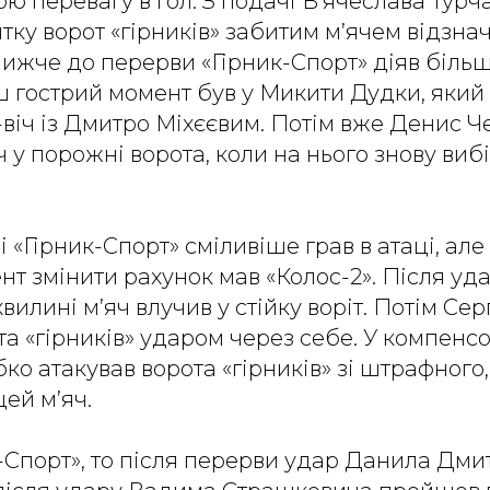
ою перевагу в гол. З подачі В’ячеслава Тур
ятку ворот «гірників» забитим м’ячем відзна
 Ближче до перерви «Гірник-Спорт» діяв біль
ш гострий момент був у Микити Дудки, який 
а-віч із Дмитро Міхєєвим. Потім вже Денис 
 у порожні ворота, коли на нього знову вибі
і «Гірник-Спорт» сміливіше грав в атаці, ал
т змінити рахунок мав «Колос-2». Після у
вилині м’яч влучив у стійку воріт. Потім Се
та «гірників» ударом через себе. У компенс
о атакував ворота «гірників» зі штрафного
цей м’яч.
Спорт», то після перерви удар Данила Дмит