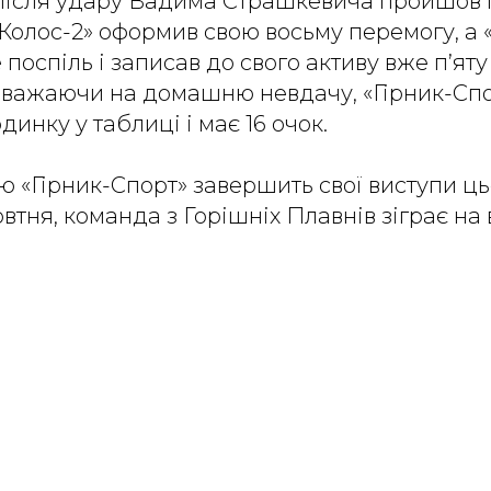
 після удару Вадима Страшкевича пройшов 
 «Колос-2» оформив свою восьму перемогу, а 
поспіль і записав до свого активу вже п’яту
зважаючи на домашню невдачу, «Гірник-Спо
динку у таблиці і має 16 очок.
 «Гірник-Спорт» завершить свої виступи цьо
втня, команда з Горішніх Плавнів зіграє на в