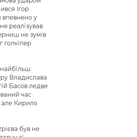
чанова ударом
чився Ігор
ш впевнено у
не реалізував
Черниш не зумів
г голкіпер
е найбільш
дару Владислава
ргій Басов ледве
ований час
, але Кирило
рієва був не