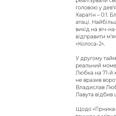
реалізували св
головою у дев’
Харатін – 0:1.
атаці. Найбіль
вихід на віч-н
відправити м’яч
«Колоса-2».
У другому тайм
реальний момен
Любка на 71-й х
не вразив воро
Владислав Любк
Лавута відбив 
Щодо «Гірника-