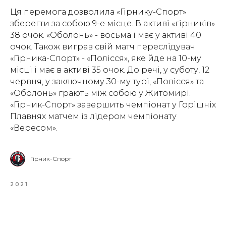
Ця перемога дозволила «Гірнику-Спорт»
зберегти за собою 9-е місце. В активі «гірників»
38 очок. «Оболонь» - восьма і має у активі 40
очок. Також виграв свій матч переслідувач
«Гірника-Спорт» - «Полісся», яке йде на 10-му
місці і має в активі 35 очок. До речі, у суботу, 12
червня, у заключному 30-му турі, «Полісся» та
«Оболонь» грають між собою у Житомирі.
«Гірник-Спорт» завершить чемпіонат у Горішніх
Плавнях матчем із лідером чемпіонату
«Вересом».
Гірник-Спорт
2021