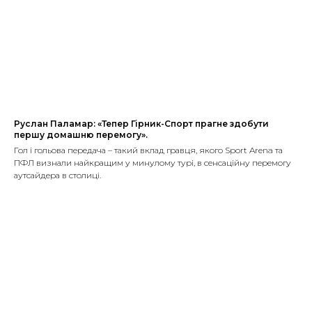
Руслан Паламар: «Тепер Гірник-Спорт прагне здобути
першу домашню перемогу».
Гол і гольова передача – такий вклад гравця, якого Sport Arena та
ПФЛ визнали найкращим у минулому турі, в сенсаційну перемогу
аутсайдера в столиці.