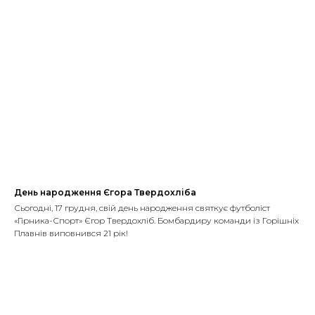
День народження Єгора Твердохліба
Сьогодні, 17 грудня, свій день народження святкує футболіст
«Гірника-Спорт» Єгор Твердохліб. Бомбардиру команди із Горішніх
Плавнів виповнився 21 рік!