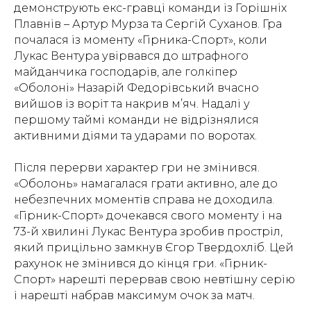
демонструють екс-гравці команди із Горішніх
Плавнів – Артур Мурза та Сергій Суханов. Гра
почалася із моменту «Гірника-Спорт», коли
Лукас Вентура увірвався до штрафного
майданчика господарів, але голкіпер
«Оболоні» Назарій Федорівський вчасно
вийшов із воріт та накрив м’яч. Надалі у
першому таймі команди не відрізнялися
активними діями та ударами по воротах.
Після перерви характер гри не змінився.
«Оболонь» намагалася грати активно, але до
небезпечних моментів справа не доходила.
«Гірник-Спорт» дочекався свого моменту і на
73-й хвилині Лукас Вентура зробив простріл,
який прицільно замкнув Єгор Твердохліб. Цей
рахунок не змінився до кінця гри. «Гірник-
Спорт» нарешті перервав свою невтішну серію
і нарешті набрав максимум очок за матч.