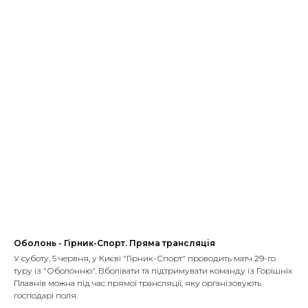
Оболонь - Гірник-Спорт. Пряма трансляція
У суботу, 5 червня, у Києві "Гірник-Спорт" проводить матч 29-го
туру із "Оболонню". Вболівати та підтримувати команду із Горішніх
Плавнів можна під час прямої трансляції, яку організовують
господарі поля.