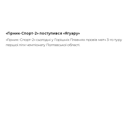
«Гірник-Спорт-2» поступився «Ягуару»
«Гірник-Спорт-2» сьогодні у Горішніх Плавнях провів матч 3-го туру
першої ліги чемпіонату Полтавської області.