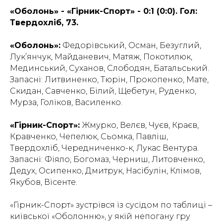
«Оболонь» - «Гірник-Спорт» - 0:1 (0:0). Гол:
Твердохліб, 73.
«Оболонь»:
Федорівський, Осман, Безуглий,
Лук’янчук, Майданевич, Матяж, Покотилюк,
Мединський, Суханов, Слободян, Батальський.
Запасні: Литвиненко, Тюрін, Прокопенко, Мате,
Скидан, Савченко, Білий, Щебетун, Руденко,
Мурза, Голіков, Василенко.
«Гірник-Спорт»:
Жмурко, Велєв, Чуєв, Краєв,
Кравченко, Чепелюк, Сьомка, Павліш,
Твердохліб, Чередниченко-к, Лукас Вентура.
Запасні: Фіяло, Богомаз, Черниш, Литовченко,
Дедух, Осипенко, Дмитрук, Насібулін, Клімов,
Якубов, Вісенте.
«Гірник-Спорт» зустрівся із сусідом по таблиці –
київської «Оболонню», у якій непогану гру