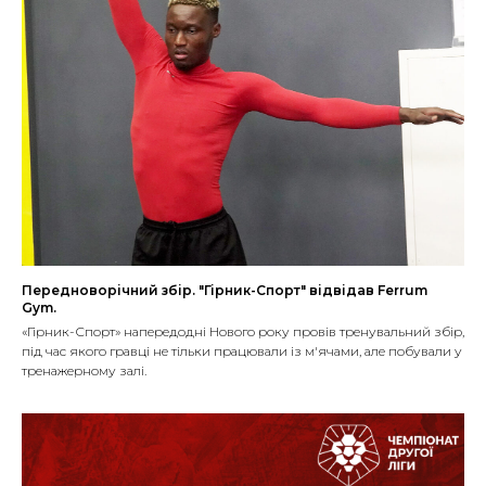
Передноворічний збір. "Гірник-Спорт" відвідав Ferrum
Gym.
«Гірник-Спорт» напередодні Нового року провів тренувальний збір,
під час якого гравці не тільки працювали із м'ячами, але побували у
тренажерному залі.