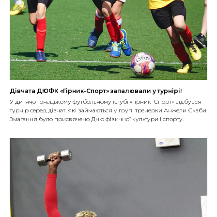
Дівчата ДЮФК «Гірник-Спорт» запалювали у турнірі!
У дитячо-юнацькому футбольному клубі «Гірник-Спорт» відбувся
турнір серед дівчат, які займаються у групі тренерки Анжели Скаби.
Змагання було присвячено Дню фізичної культури і спорту.