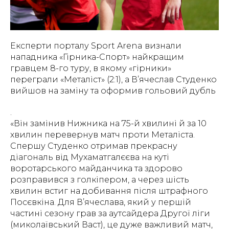
Експерти порталу Sport Arena визнали
нападника «Гірника-Спорт» найкращим
гравцем 8-го туру, в якому «гірники»
переграли «Металіст» (2:1), а В’ячеслав Студенко
вийшов на заміну та оформив гольовий дубль
.
«Він замінив Нижника на 75-й хвилині й за 10
хвилин перевернув матч проти Металіста.
Спершу Студенко отримав прекрасну
діагональ від Мухаматгалєєва на куті
воротарського майданчика та здорово
розправився з голкіпером, а через шість
хвилин встиг на добивання після штрафного
Посєвкіна. Для В’ячеслава, який у першій
частині сезону грав за аутсайдера Другої ліги
(миколаївський Васт), це дуже важливий матч,