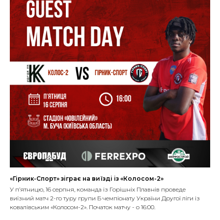
«Гірник-Спорт» зіграє на виїзді із «Колосом-2»
У п’ятницю, 16 серпня, команда із Горішніх Плавнів проведе
виїзний матч 2-го туру групи Б чемпіонату України Другої ліги із
ковалівським «Колосом-2». Початок матчу - о 16:00.