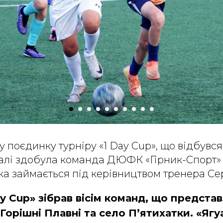
 поєдинку турніру «1 Day Cup», що відбувся
алі здобула команда ДЮФК «Гірник-Спорт» 
а займається під керівництвом тренера Сер
ay Cup» зібрав вісім команд, що предста
Горішні Плавні та село П’ятихатки. «Ягу