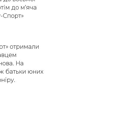
отім до м’яча
у-Спорт»
рт» отримали
равцем
нова. На
ож батьки юних
рніру.