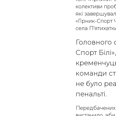
колективи проб
які завершували
«Гірник-Спорт 
села П’ятихатки
Головного ф
Спорт Білі
кременчуцьк
команди ст
не було ре
пенальті.
Передбачених р
вистачило, аби