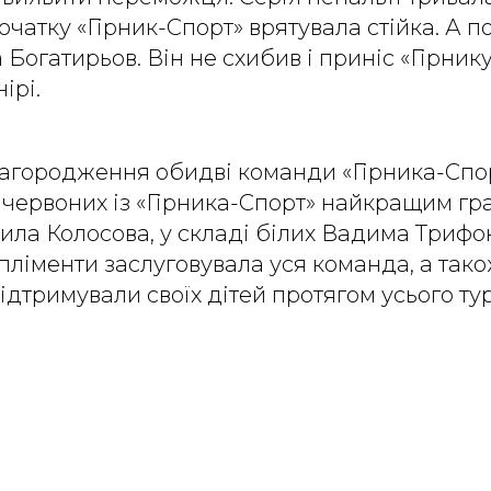
початку «Гірник-Спорт» врятувала стійка. А п
 Богатирьов. Він не схибив і приніс «Гірник
ірі.
нагородження обидві команди «Гірника-Спо
і червоних із «Гірника-Спорт» найкращим г
ла Колосова, у складі білих Вадима Трифо
пліменти заслуговувала уся команда, а так
 підтримували своїх дітей протягом усього ту