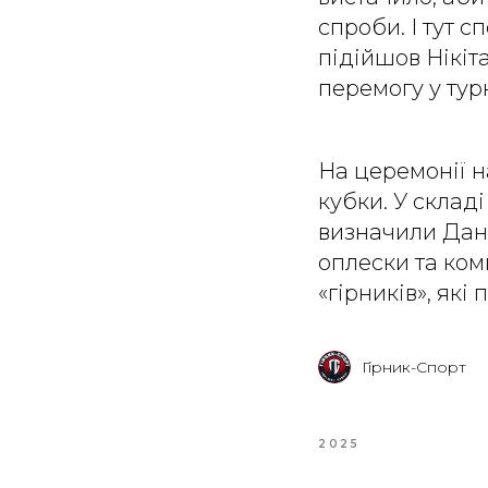
спроби. І тут с
підійшов Нікіта
перемогу у турн
На церемонії 
кубки. У склад
визначили Дани
оплески та ком
«гірників», які
Гірник-Спорт
2025