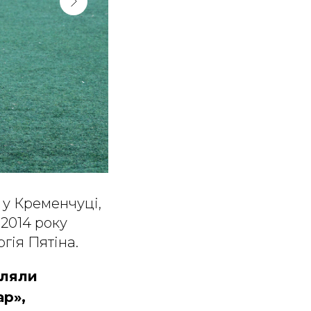
 у Кременчуці,
2014 року
гія Пятіна.
вляли
ар»,