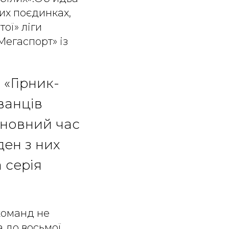
них поєдинках,
ої» ліги
Мегаспорт» із
 «Гірник-
ванців
основний час
ен з них
 серія
команд не
а до восьмої