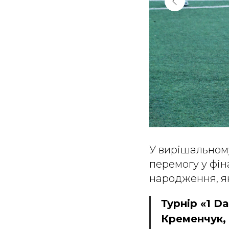
У вирішальному
перемогу у фін
народження, як
Турнір «1 D
Кременчук, 