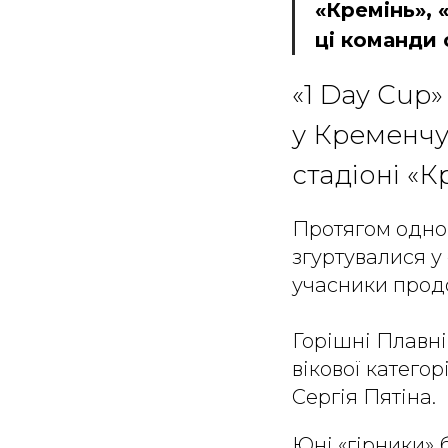
«Кремінь», 
ці команди 
«1 Day Cup
у Кременчу
стадіоні «
Протягом одног
згуртувалися у
учасники продо
Горішні Плавні
вікової катего
Сергія Пятіна.
Юні «гірники» 