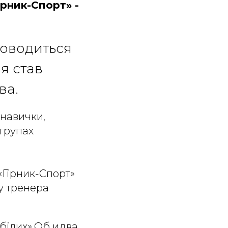
ірник-Спорт» -
роводиться
я став
ва.
 навички,
 групах
«Гірник-Спорт»
 у тренера
«білих».Об идва