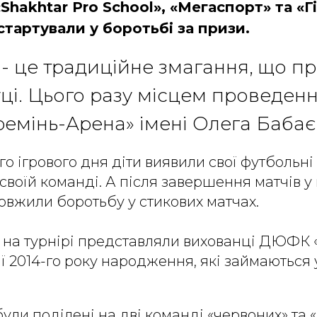
«Shakhtar Pro School», «Мегаспорт» та «Г
стартували у боротьбі за призи.
» - це традиційне змагання, що п
ці. Цього разу місцем проведенн
Кремінь-Арена» імені Олега Бабає
о ігрового дня діти виявили свої футбольні
 своїй команді. А після завершення матчів у
вжили боротьбу у стикових матчах.
 на турнірі представляли вихованці ДЮФК 
рії 2014-го року народження, які займаються
були поділені на дві команді «червоних» та 