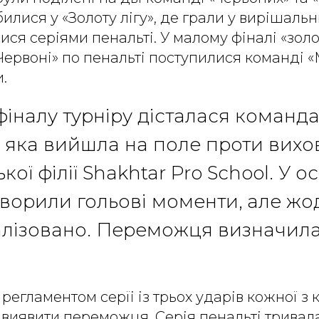
илися у «Золоту лігу», де грали у вирішаль
ся серіями пенальті. У малому фіналі «золот
Червоні» по пенальті поступилися команді «
.
іналу турніру дісталася команда
», яка вийшла на поле проти вихо
ої філії Shakhtar Pro School. У 
ворили гольові моменти, але жод
алізовано. Переможця визначила
егламентом серїі із трьох ударів кожної з 
 виявити переможця. Серія пенальті тривал