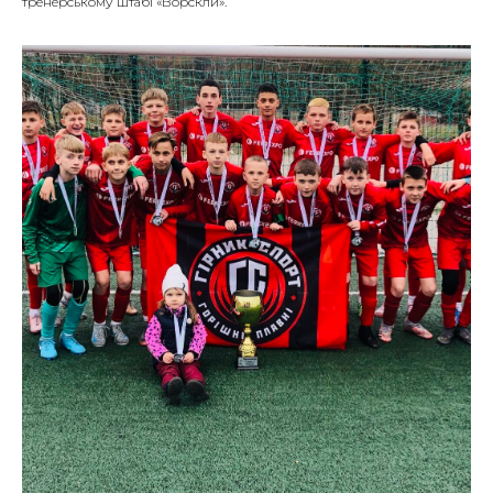
тренерському штабі «Ворскли».