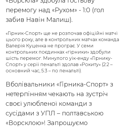
«Ворскла» здобула гостьову
перемогу над «Рухом» - 1:0 (гол
забив Навін Малиш).
«Гірник-Спорт» ще не розпочав офіційні матчі
цього року, але в контрольних матчах команда
Валерія Куценка не програє. У семи
контрольних поєдинках «гірники» здобули
шість перемог. Минулого уїк-енду «Гірнику-
Спорт» у серії пенальті здолав «Рокиту» (2:2 –
основний час, 5:3 – по пенальті).
Вболівальники «Гірника-Спорт» з
нетерпінням чекають на зустріч
своєї улюбленої команди з
сусідами з УПЛ – полтавською
«Ворсклою»! Запрошуємо