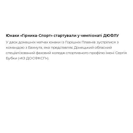
Юнаки «Гірника-Спорт» стартували у чемпіонаті ДЮФЛУ
У двох домашніх матчах юнаки із Горішніх Плавнів зустрілися з
командою з Бахмута, яка представляє Донецький обласний
спеціалізований фаховий коледж спортивного профілю імені Сергія
Бубки («КЗ ДОСФКСП»).