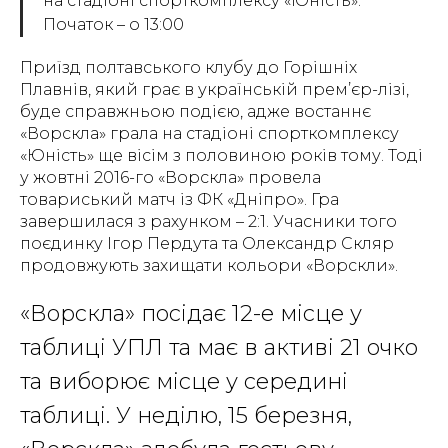
на стадіоні спорткомплексу «Юність».
Початок – о 13:00
Приїзд полтавського клубу до Горішніх
Плавнів, який грає в українській прем’єр-лізі,
буде справжньою подією, адже востаннє
«Ворскла» грала на стадіоні спорткомплексу
«Юність» ще вісім з половиною років тому. Тоді
у жовтні 2016-го «Ворскла» провела
товариський матч із ФК «Дніпро». Гра
завершилася з рахунком – 2:1. Учасники того
поєдинку Ігор Пердута та Олександр Скляр
продовжують захищати кольори «Ворскли».
«Ворскла» посідає 12-е місце у
таблиці УПЛ та має в активі 21 очко
та виборює місце у середині
таблиці. У неділю, 15 березня,