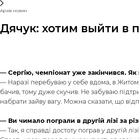
Архів новин
Дячук: хотим выйти в 
— Сергію, чемпіонат уже закінчився. Як
— Наразі перебуваю у себе вдома, в Житомир
бачив, тому дуже скучив. Не забуваю підтри
набрати зайву вагу. Можна сказати, що ві
— Ви чимало пограли в другій лізі за р
— Так, я справді достоту пограв у другій ліз