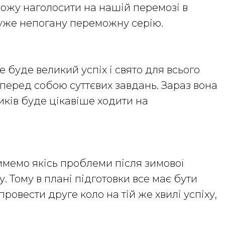
 можу наголосити на нашій перемозі в
дуже непогану переможну серію.
 буде великий успіх і свято для всього
 перед собою суттєвих завдань. Зараз вона
иків буде цікавіше ходити на
имемо якісь проблеми після зимової
. Тому в плані підготовки все має бути
ровести друге коло на тій же хвилі успіху,