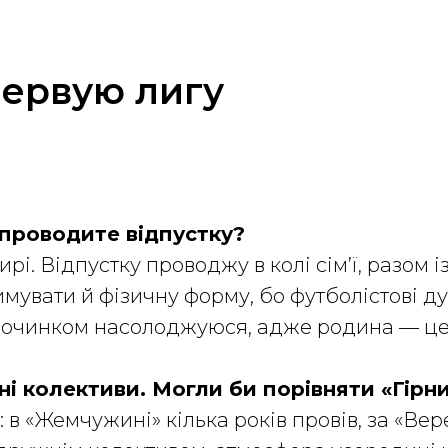
первую лигу
 проводите відпустку?
і. Відпустку проводжу в колі сім’ї, разом 
мувати й фізичну форму, бо футболістові ду
дпочинком насолоджуюся, адже родина — це 
ізні колективи. Могли би порівняти «Гір
і: в «Жемчужині» кілька років провів, за «Вер