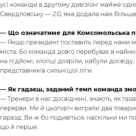
усі команди в другому дивізіоні майже одно
Свердловську — 2:0, яка додала нам більш
— Що означатиме для Комсомольська п
— Якщо президент поставить перед нами мету
міста. Бо команда довго перебуває в найни
на підйомі, хлопці дозріли, набули досвіду
представників сильнішої ліги.
— Як гадаєш, заданий темп команда зм
— Тренери в нас досвідчені, знають, як пр
перерви. Ми й цьогоріч виграли два товарис
гаразд. Ви ж бо подивіться, наскільки ми п
що й перше.