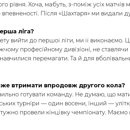
го рівня. Хоча, мабуть, з-поміж усіх матчів
е впевненості. Після «Шахтаря» ми видали 
ерша ліга?
 вийти до першої ліги, ми її виконаємо. Це
жчому професійному дивізіоні, не ставлячи
, навчилися перемагати. Та й для вболівальн
оже втримати впродовж другого кола?
авильно готувати команду. Не думаю, що мат
ьких турніри — один восени, інший — улітку
отужно провели кінцівку чемпіонату. Маємо п