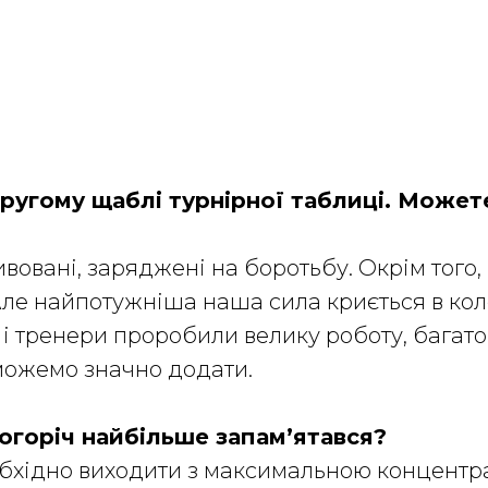
ругому щаблі турнірної таблиці. Можете
вовані, заряджені на боротьбу. Окрім того
 Але найпотужніша наша сила криється в коле
 тренери проробили велику роботу, багато во
 можемо значно додати.
огоріч найбільше запам’ятався?
еобхідно виходити з максимальною концентр