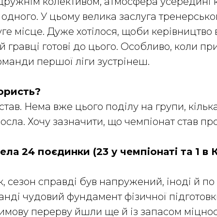
ружнім колективом, атмосфера усередині ко
дного. У цьому велика заслуга тренерськог
уге місце. Дуже хотілося, щоби керівництво
 й гравці готові до цього. Особливо, коли 
команди першої ліги зустрінеш.
ористь?
став. Нема вже цього поділу на групи, кіль
осла. Хочу зазначити, що чемпіонат став пр
ла 24 поєдинки (23 у чемпіонаті та 1 в 
ак, сезон справді був напружений, іноді й п
анді чудовий фундамент фізичної підготовк
имову перерву йшли ще й із запасом міцнос