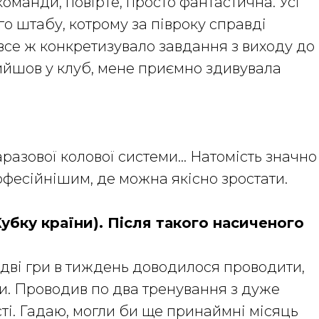
манди, повірте, просто фантастична. Усі
о штабу, котрому за півроку справді
 все ж конкретизувало завдання з виходу до
прийшов у клуб, мене приємно здивувала
каразової колової системи… Натомість значно
офесійнішим, де можна якісно зростати.
Кубку країни). Після такого насиченого
о дві гри в тиждень доводилося проводити,
и. Проводив по два тренування з дуже
ті. Гадаю, могли би ще принаймні місяць