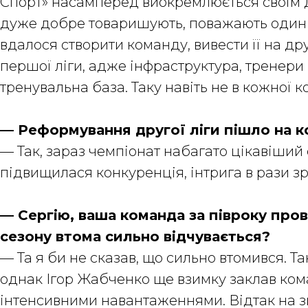
Спорт» насамперед виокремлюється своїм д
дуже добре товаришують, поважають один о
вдалося створити команду, вивести її на др
першої ліги, адже інфраструктура, тренери
тренувальна база. Таку навіть не в кожної 
— Реформування другої ліги пішло на к
— Так, зараз чемпіонат набагато цікавіший 
підвищилася конкуренція, інтрига в рази зр
— Сергію, ваша команда за півроку прове
сезону втома сильно відчувається?
— Та я би не сказав, що сильно втомився. Т
однак Ігор Жабченко ще взимку заклав ком
інтенсивними навантаженнями. Відтак на з