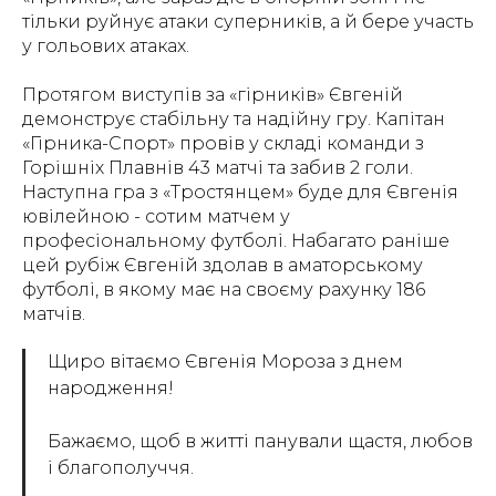
тільки руйнує атаки суперників, а й бере участь
у гольових атаках.
Протягом виступів за «гірників» Євгеній
демонструє стабільну та надійну гру. Капітан
«Гірника-Спорт» провів у складі команди з
Горішніх Плавнів 43 матчі та забив 2 голи.
Наступна гра з «Тростянцем» буде для Євгенія
ювілейною - сотим матчем у
професіональному футболі. Набагато раніше
цей рубіж Євгеній здолав в аматорському
футболі, в якому має на своєму рахунку 186
матчів.
Щиро вітаємо Євгенія Мороза з днем
народження!
Бажаємо, щоб в житті панували щастя, любов
і благополуччя.