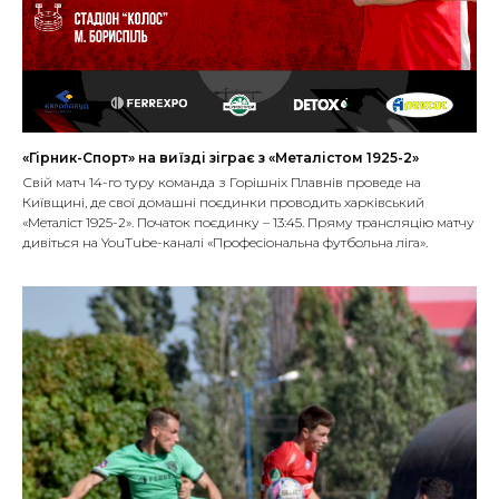
«Гірник-Спорт» на виїзді зіграє з «Металістом 1925-2»
Свій матч 14-го туру команда з Горішніх Плавнів проведе на
Київщині, де свої домашні поєдинки проводить харківський
«Металіст 1925-2». Початок поєдинку – 13:45. Пряму трансляцію матчу
дивіться на YouTube-каналі «Професіональна футбольна ліга».