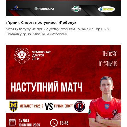
«Гірник-Спорт» поступився «Ребелу»
Матч 13-го туру не приніс успіху гравцям команди з Горішніх
Плавнів у грі із київським «Ребелом».