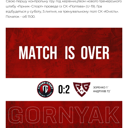
Свою першу контрольну гру під керівництвом нового тренерського
штабу «Гірник-Спорт» проведе із СК «Полтава» (U-19). Гра
відбудеться у суботу, 5 липня, на тренувальному полі СК «Юність».
Початок - об 11:00.