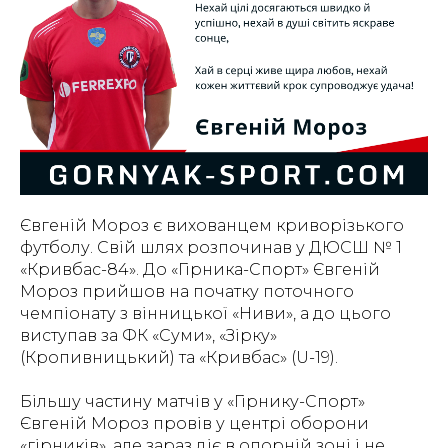
Євгеній Мороз є вихованцем криворізького
футболу. Свій шлях розпочинав у ДЮСШ № 1
«Кривбас-84». До «Гірника-Спорт» Євгеній
Мороз прийшов на початку поточного
чемпіонату з вінницької «Ниви», а до цього
виступав за ФК «Суми», «Зірку»
(Кропивницький) та «Кривбас» (U-19).
Більшу частину матчів у «Гірнику-Спорт»
Євгеній Мороз провів у центрі оборони
«гірників», але зараз діє в опорній зоні і не