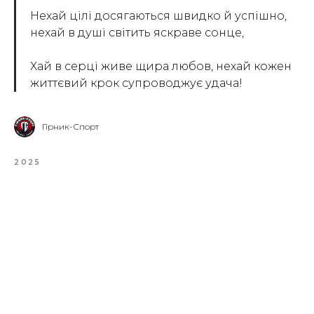
Нехай цілі досягаються швидко й успішно,
нехай в душі світить яскраве сонце,
Хай в серці живе щира любов, нехай кожен
життєвий крок супроводжує удача!
Гірник-Спорт
2025