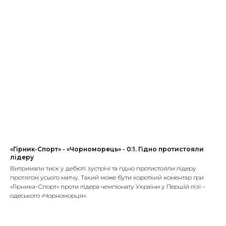
«Гірник-Спорт» - «Чорноморець» - 0:1. Гідно протистояли
лідеру
Витримали тиск у дебюті зустрічі та гідно протистояли лідеру
протягом усього матчу. Такий може бути короткий коментар гри
«Гірника-Спорт» проти лідера чемпіонату України у Першій лізі –
одеського «Чорноморця».