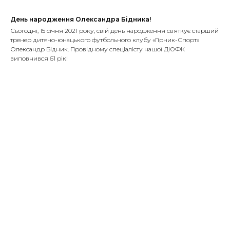
День народження Олександра Бідника!
Сьогодні, 15 січня 2021 року, свій день народження святкує старший
тренер дитячо-юнацького футбольного клубу «Гірник-Спорт»
Олександр Бідник. Провідному спеціалісту нашої ДЮФК
виповнився 61 рік!