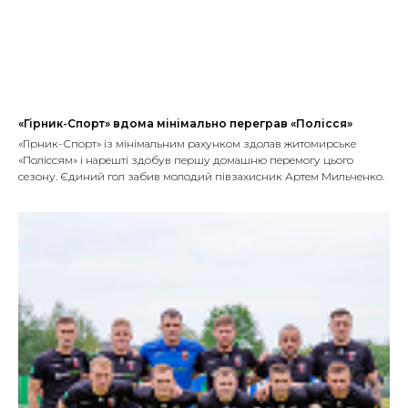
«Гірник-Спорт» вдома мінімально переграв «Полісся»
«Гірник-Спорт» із мінімальним рахунком здолав житомирське
«Поліссям» і нарешті здобув першу домашню перемогу цього
сезону. Єдиний гол забив молодий півзахисник Артем Мильченко.