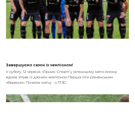
Завершуємо сезон із чемпіоном!
У суботу, 12 червня, «Гірник-Спорт» у останньому матчі сезону
вдома зіграє із діючим чемпіоном Першої ліги рівненським
«Вересом». Початок матчу - о 17:30.