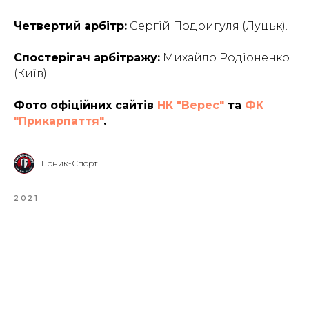
Четвертий арбітр:
Сергій Подригуля (Луцьк).
Спостерігач арбітражу:
Михайло Родіоненко
(Київ).
Фото офіційних сайтів
НК "Верес"
та
ФК
"Прикарпаття"
.
Гірник-Спорт
2021