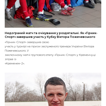
Недограний матч та очікування у роздягальні. Як «Гірник-
Спорт» завершив участь у Кубку Віктора Пожечевського
«Гірник-Спорт» завершив свою
участь у турнірі на призи заслуженого тренера України Віктора
Пожечевського. У
заключному матчі групового етапу «Гірник-Спорт» у Кременчуці
зіграв із
«Кременем-2».