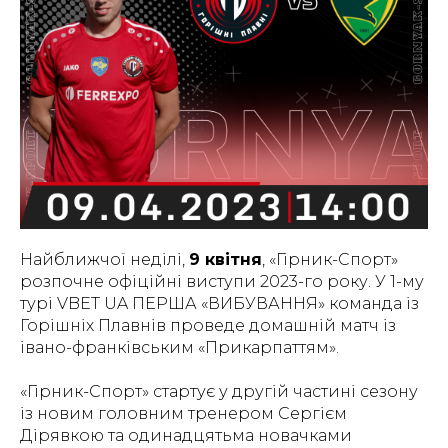
Найближчої неділі,
9 квітня
, «Гірник-Спорт»
розпочне офіційні виступи 2023-го року. У 1-му
турі VBET UA ПЕРША «ВИБУВАННЯ» команда із
Горішніх Плавнів проведе домашній матч із
івано-франківським «Прикарпаттям».
«Гірник-Спорт» стартує у другій частині сезону
із новим головним тренером Сергієм
Дірявкою та одинадцятьма новачками