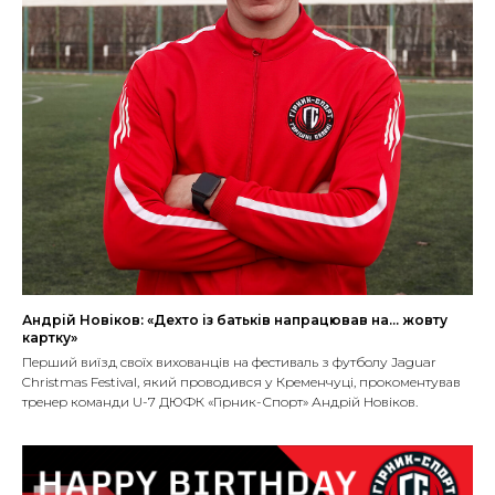
Андрій Новіков: «Дехто із батьків напрацював на... жовту
картку»
Перший виїзд своїх вихованців на фестиваль з футболу Jaguar
Christmas Festival, який проводився у Кременчуці, прокоментував
тренер команди U-7 ДЮФК «Гірник-Спорт» Андрій Новіков.