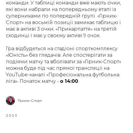
команди. У таблиці команди вже мають очки,
які вони набрали на попередньому етапі із
суперниками по попередній групі. «Гірник-
Спорт» на восьмій позиції замикає таблицю і
має в активі 3 очки. «Прикарпаття» на третій
сходинці і має у своєму активі 9 очок.
Гра відбудеться на стадіоні спорткомплексу
«Юність» без глядачів. Але спостерігати за
подіями матчу та вболівати за «Гірник-Спорт»
можна буде під час прямої трансляції на
YouTube-каналі «Професіональна футбольна
ліга». Початок матчу -
о 14:00
.
Гірник-Спорт
2023