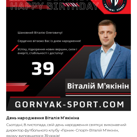
День народження Віталія М’якініна
Сьогодні, 8 листопада, свій день народження святкує виконавчий
директор футбольного клубу «Гірник-Спорт» Віталій М’якінін,
якому виповнилося 39 років!