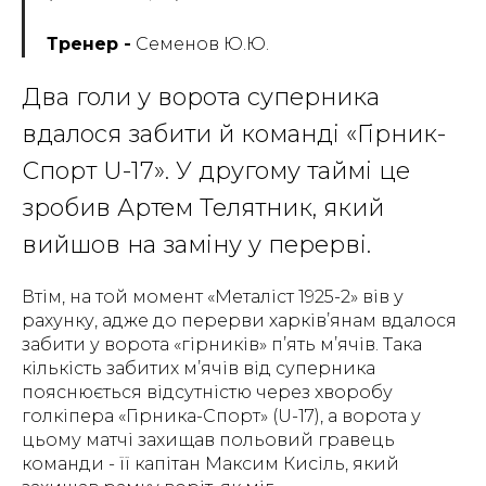
Тренер -
Семенов Ю.Ю.
Два голи у ворота суперника
вдалося забити й команді «Гірник-
Спорт U-17». У другому таймі це
зробив Артем Телятник, який
вийшов на заміну у перерві.
Втім, на той момент «Металіст 1925-2» вів у
рахунку, адже до перерви харків’янам вдалося
забити у ворота «гірників» п’ять м’ячів. Така
кількість забитих м’ячів від суперника
пояснюється відсутністю через хворобу
голкіпера «Гірника-Спорт» (U-17), а ворота у
цьому матчі захищав польовий гравець
команди - її капітан Максим Кисіль, який