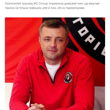
Оргкомітет турніру KG Group зприємно дивував тим, що вручав
призи не тільки гравцям, але й тим, хто їх підтримував.