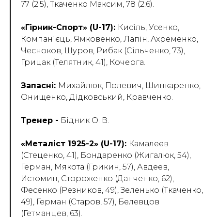
77 (2:5), Ткаченко Максим, 78 (2:6).
«Гірник-Спорт» (U-17):
Кисіль, Усенко,
Компанієць, Ямковенко, Лапін, Ахременко,
Чесноков, Шуров, Рибак (Сільченко, 73),
Грицак (Телятник, 41), Кочерга.
Запасні:
Михайлюк, Полевич, Шинкаренко,
Онищенко, Дідковський, Кравченко.
Тренер -
Бідник О. В.
«Металіст 1925-2» (U-17):
Камалеев
(Стеценко, 41), Бондаренко (Жигалюк, 54),
Герман, Мякота (Грикин, 57), Авдеев,
Истомин, Стороженко (Данченко, 62),
Фесенко (Резников, 49), Зеленько (Ткаченко,
49), Герман (Старов, 57), Белевцов
(Гетманцев, 63).