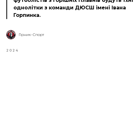
футболістів з Горішніх Плавнів будуть їхні
однолітки з команди ДЮСШ імені Івана
Горпинка.
Гірник-Спорт
2024