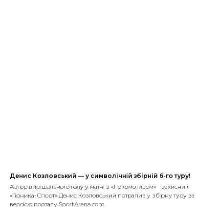
Денис Козловський — у символічній збірній 6-го туру!
Автор вирішального голу у матчі з «Локомотивом» - захисник
«Гірника-Спорт» Денис Козловський потрапив у збірну туру за
версією порталу SportArena.com.