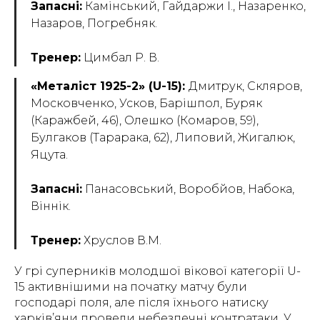
Запасні:
Камінський, Гайдаржи І., Назаренко,
Назаров, Погребняк.
Тренер:
Цимбал Р. В.
«Металіст 1925-2» (U-15):
Дмитрук, Скляров,
Московченко, Усков, Барішпол, Буряк
(Каражбей, 46), Олешко (Комаров, 59),
Булгаков (Тарарака, 62), Липовий, Жигалюк,
Яцута.
Запасні:
Панасовський, Воробйов, Набока,
Віннік.
Тренер:
Хруслов В.М.
У грі суперників молодшої вікової категорії U-
15 активнішими на початку матчу були
господарі поля, але після їхнього натиску
харків’яни провели небезпечні контратаки. У