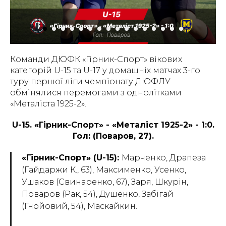
Команди ДЮФК «Гірник-Спорт» вікових
категорій U-15 та U-17 у домашніх матчах 3-го
туру першої ліги чемпіонату ДЮФЛУ
обмінялися перемогами з однолітками
«Металіста 1925-2».
U-15. «Гірник-Спорт» - «Металіст 1925-2» - 1:0.
Гол: (Поваров, 27).
«Гірник-Спорт» (U-15):
Марченко, Драпеза
(Гайдаржи К., 63), Максименко, Усенко,
Ушаков (Свинаренко, 67), Заря, Шкурін,
Поваров (Рак, 54), Душенко, Забігай
(Гнойовий, 54), Маскайкин.