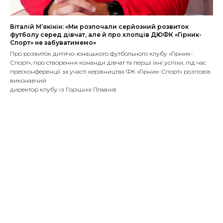
Віталій М’якінін: «Ми розпочали серйозний розвиток
футболу серед дівчат, але й про хлопців ДЮФК «Гірник-
Спорт» не забуватимемо»
Про розвиток дитячо-юнацького футбольного клубу «Гірник-
Спорт», про створення команди дівчат та перші їхні успіхи, під час
пресконференції за участі керівництва ФК «Гірник-Спорт» розповів
виконавчий
директор клубу із Горішніх Плавнів