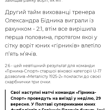
захищав рамку воріт, як міг.
Другий тайм вихованці тренера
Олександра Бідника виграли із
рахунком - 2:1, втім все вирішила
перша половина, протягом якої у
сітку воріт юних «гірників» влетіло
п’ять м’ячів.
2:6 - цей невтішний результат для команди
«Гірника-Спорт» старшої вікової категорії U-17
дозволив «Металісту 1925-2» покласти до своєї
скарбнички три очки.
Свої наступні матчі команди «Гірника-
Спорт» проведуть на виїзді у неділю, 29
вересня. У Полтаві суперниками юних