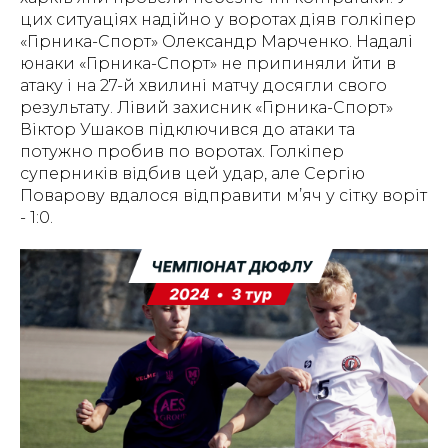
цих ситуаціях надійно у воротах діяв голкіпер
«Гірника-Спорт» Олександр Марченко. Надалі
юнаки «Гірника-Спорт» не припиняли йти в
атаку і на 27-й хвилині матчу досягли свого
результату. Лівий захисник «Гірника-Спорт»
Віктор Ушаков підключився до атаки та
потужно пробив по воротах. Голкіпер
суперників відбив цей удар, але Сергію
Поварову вдалося відправити м’яч у сітку воріт
- 1:0.