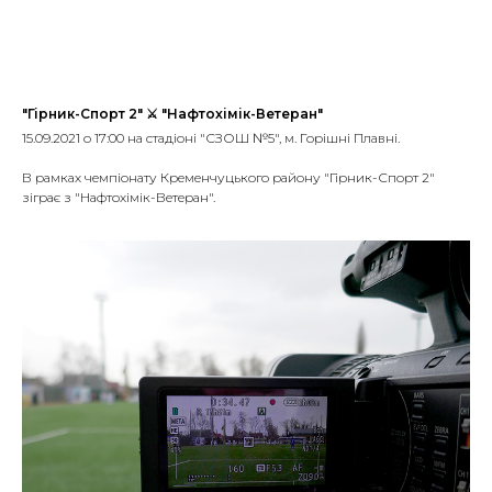
"Гірник-Спорт 2" ⚔️ "Нафтохімік-Ветеран"
15.09.2021 о 17:00 на стадіоні "СЗОШ №5", м. Горішні Плавні.
⠀
В рамках чемпіонату Кременчуцького району "Гірник-Спорт 2"
зіграє з "Нафтохімік-Ветеран".