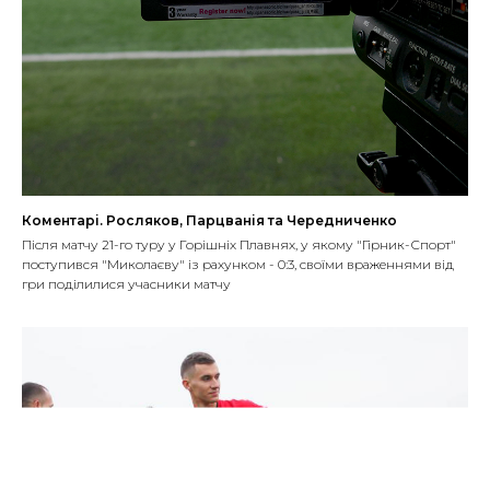
Коментарі. Росляков, Парцванія та Чередниченко
Після матчу 21-го туру у Горішніх Плавнях, у якому "Гірник-Спорт"
поступився "Миколаєву" із рахунком - 0:3, своїми враженнями від
гри поділилися учасники матчу