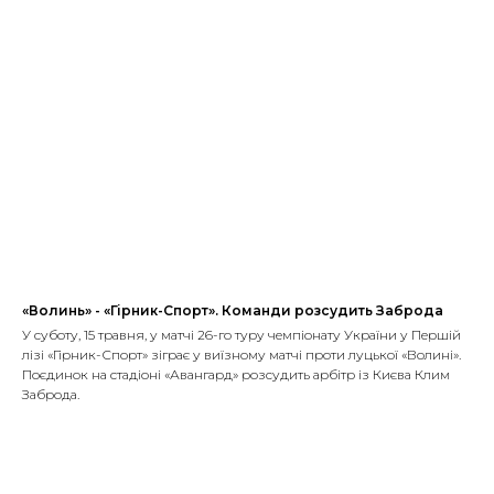
«Волинь» - «Гірник-Спорт». Команди розсудить Заброда
У суботу, 15 травня, у матчі 26-го туру чемпіонату України у Першій
лізі «Гірник-Спорт» зіграє у виїзному матчі проти луцької «Волині».
Поєдинок на стадіоні «Авангард» розсудить арбітр із Києва Клим
Заброда.