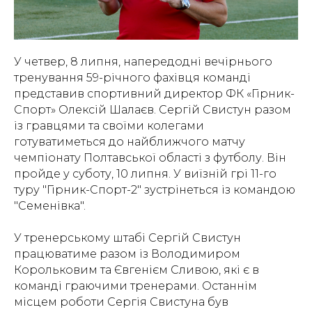
У четвер, 8 липня, напередодні вечірнього
тренування 59-річного фахівця команді
представив спортивний директор ФК «Гірник-
Спорт» Олексій Шалаєв. Сергій Свистун разом
із гравцями та своїми колегами
готуватиметься до найближчого матчу
чемпіонату Полтавської області з футболу. Він
пройде у суботу, 10 липня. У виїзній грі 11-го
туру "Гірник-Спорт-2" зустрінеться із командою
"Семенівка".
У тренерському штабі Сергій Свистун
працюватиме разом із Володимиром
Корольковим та Євгенієм Сливою, які є в
команді граючими тренерами. Останнім
місцем роботи Сергія Свистуна був