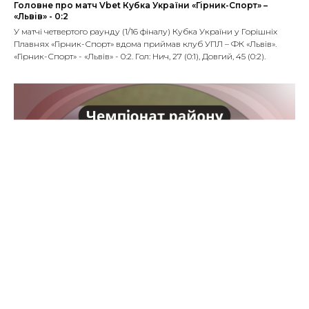
Головне про матч Vbet Кубка України «Гірник-Спорт» –
«Львів» - 0:2
У матчі четвертого раунду (1/16 фіналу) Кубка України у Горішніх
Плавнях «Гірник-Спорт» вдома приймав клуб УПЛ – ФК «Львів».
«Гірник-Спорт» - «Львів» - 0:2. Гол: Нич, 27 (0:1), Довгий, 45 (0:2).