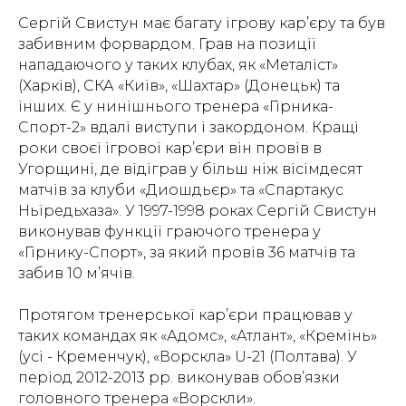
Сергій Свистун має багату ігрову кар’єру та був
забивним форвардом. Грав на позиції
нападаючого у таких клубах, як «Металіст»
(Харків), СКА «Київ», «Шахтар» (Донецьк) та
інших. Є у нинішнього тренера «Гірника-
Спорт-2» вдалі виступи і закордоном. Кращі
роки своєї ігрової кар’єри він провів в
Угорщині, де відіграв у більш ніж вісімдесят
матчів за клуби «Диошдьєр» та «Спартакус
Ньїредьхаза». У 1997-1998 роках Сергій Свистун
виконував функції граючого тренера у
«Гірнику-Спорт», за який провів 36 матчів та
забив 10 м’ячів.
Протягом тренерської кар’єри працював у
таких командах як «Адомс», «Атлант», «Кремінь»
(усі - Кременчук), «Ворскла» U-21 (Полтава). У
період 2012-2013 рр. виконував обов’язки
головного тренера «Ворскли».