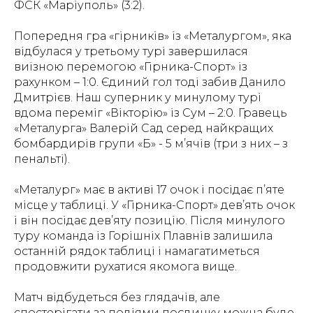
ФСК «Маріуполь» (3:2).
Попередня гра «гірників» із «Металургом», яка
відбулася у третьому турі завершилася
виїзною перемогою «Гірника-Спорт» із
рахунком – 1:0. Єдиний гол тоді забив Данило
Дмитрієв. Наш суперник у минулому турі
вдома переміг «Вікторію» із Сум – 2:0. Гравець
«Металурга» Валерій Сад серед найкращих
бомбардирів групи «Б» - 5 м’ячів (три з них – з
пенальті).
«Металург» має в активі 17 очок і посідає п’яте
місце у таблиці. У «Гірника-Спорт» дев’ять очок
і він посідає дев’яту позицію. Після минулого
туру команда із Горішніх Плавнів залишила
останній рядок таблиці і намагатиметься
продовжити рухатися якомога вище.
Матч відбудеться без глядачів, але
спостерігати за подіями поєдинку можна буде