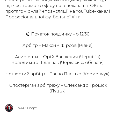
під час прямого ефіру на телеканалі «ГОК» та
протягом онлайн трансляції на YouTube-каналі
Професіональної футбольної ліги.
⏰ Початок поєдинку – о 12:30.
Арбітр – Максим Фірсов (Рівне).
Асистенти – Юрій Вашкевич (Чернігів),
Володимир Шланчак (Черкаська область).
Четвертий арбітр – Павло Плєшко (Кременчук).
Спостерігач арбітражу – Олександр Троцюк
(Луцьк).
Гірник-Спорт