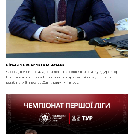
Вітаємо Вячеслава Мінязева!
Сьогодні, 5 листопада, свій день народження святкує директор
Благодійного фонду Полтавського гірничо-збагачувального
комбінату Вячеслав Данилович Мінязев.