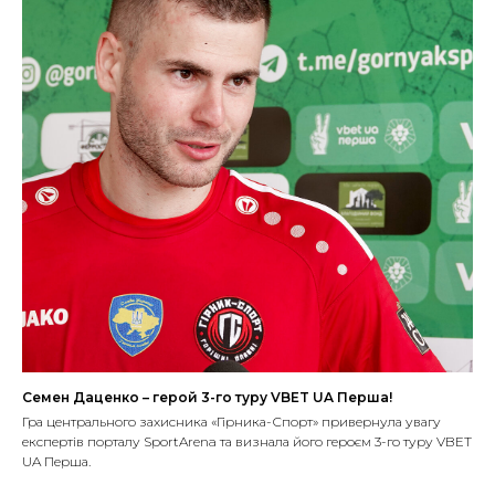
Семен Даценко – герой 3-го туру VBET UA Перша!
Гра центрального захисника «Гірника-Спорт» привернула увагу
експертів порталу SportArena та визнала його героєм 3-го туру VBET
UA Перша.