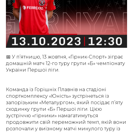
📅 У п’ятницю, 13 жовтня, «Гірник-Спорт» зіграє
домашній матч 12-го туру групи «Б» чемпіонату
України Першої ліги.
Команда із Горішніх Плавнів на стадіоні
спорткомплексу «Юність» зустрінеться із
запорізьким «Металургом», який посідає п’яту
сходинку групи «Б» Першої ліги. Цією
зустріччю «гірники» намагатимуться
продовжити свій переможний темп, якій вони
розпочали у виїзному матчі минулого туру із