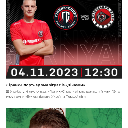
«Гірник-Спорт» вдома зіграє із «Діназом»
📅 У суботу, 4 листопада, «Гірник-Спорт» зіграє домашній матч 15-го
туру групи «Б» чемпіонату України Першої ліги.