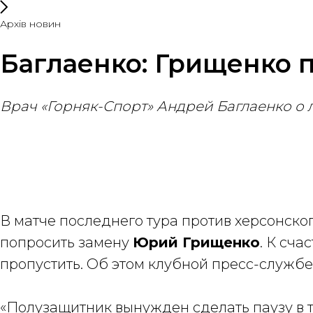
Архів новин
Баглаенко: Грищенко п
Врач «Горняк-Спорт» Андрей Баглаенко о
В матче последнего тура против херсонско
попросить замену
Юрий Грищенко
. К сча
пропустить. Об этом клубной пресс-службе
«Полузащитник вынужден сделать паузу в т