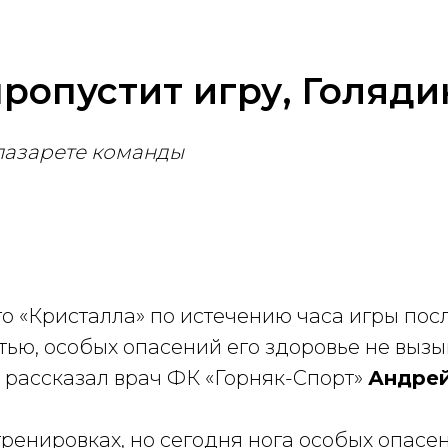
ропустит игру, Голяди
 лазарете команды
го «Кристалла» по истечению часа игры пос
стью, особых опасений его здоровье не выз
 рассказал врач ФК «Горняк-Спорт»
Андрей
ренировках, но сегодня нога особых опасе