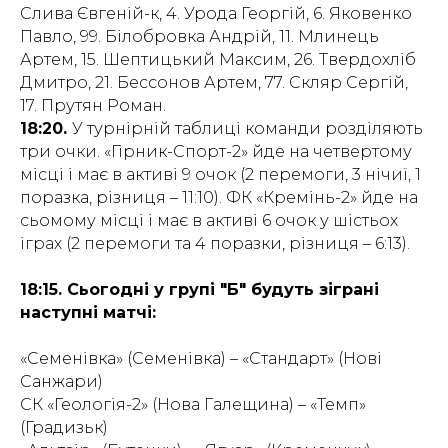
Слива Євгеній-к, 4. Урода Георгій, 6. Яковенко
Павло, 99. Білобровка Андрій, 11. Млинець
Артем, 15. Шептицький Максим, 26. Твердохліб
Дмитро, 21. Бессонов Артем, 77. Скляр Сергій,
17. Прутян Роман.
18:20.
У турнірній таблиці команди розділяють
три очки. «Гірник-Спорт-2» йде на четвертому
місці і має в активі 9 очок (2 перемоги, 3 нічиї, 1
поразка, різниця – 11:10). ФК «Кремінь-2» йде на
сьомому місці і має в активі 6 очок у шістьох
іграх (2 перемоги та 4 поразки, різниця – 6:13).
18:15. Сьогодні у групі "Б" будуть зіграні
наступні матчі:
«Семенівка» (Семенівка) – «Стандарт» (Нові
Санжари)
СК «Геологія-2» (Нова Галещина) – «Темп»
(Градизьк)