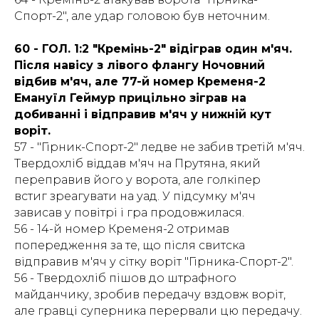
Спорт-2", але удар головою був неточним.
60 - ГОЛ. 1:2 "Кремінь-2" відіграв один м'яч.
Після навісу з лівого флангу Ночовний
відбив м'яч, але 77-й номер Кременя-2
Емануїл Геймур прицільно зіграв на
добиванні і відправив м'яч у нижній кут
воріт.
57 - "Гірник-Спорт-2" ледве не забив третій м'яч.
Твердохліб віддав м'яч на Прутяна, який
переправив його у ворота, але голкіпер
встиг зреагувати на уад. У підсумку м'яч
зависав у повітрі і гра продовжилася.
56 - 14-й номер Кременя-2 отримав
попередження за те, що після свитска
відправив м'яч у сітку воріт "Гірника-Спорт-2".
56 - Твердохліб пішов до штрафного
майданчику, зробив передачу вздовж воріт,
але гравці суперника перервали цю передачу.