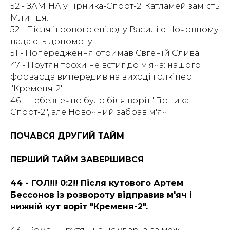
52 - ЗАМІНА у Гірника-Спорт-2: Катламей замість
Млинця.
52 - Після ігрового епізоду Василію Ночовному
надають допомогу.
51 - Попередження отримав Євгеній Слива.
47 - Прутян трохи не встиг до м'яча: нашого
форварда випередив на виході голкіпер
"Кременя-2".
46 - Небезпечно було біля воріт "Гірника-
Спорт-2", але Новочний забрав м'яч.
ПОЧАВСЯ ДРУГИЙ ТАЙМ
ПЕРШИЙ ТАЙМ ЗАВЕРШИВСЯ
44 - ГОЛ!!! 0:2!! Після кутового Артем
Бессонов із розвороту відправив м'яч і
нижній кут воріт "Кременя-2".