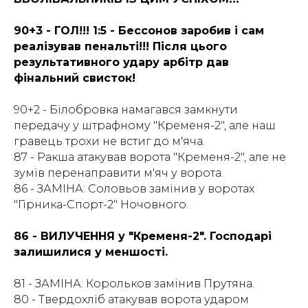
90+3 - ГОЛ!!! 1:5 - Бессонов заробив і сам
реалізував пенальті!!! Після цього
результативного удару арбітр дав
фінальний свисток!
90+2 - Білобровка намагався замкнути
передачу у штрафному "Кременя-2", але наш
гравець трохи не встиг до м'яча.
87 - Ракша атакував ворота "Кременя-2", але не
зумів перенаправити м'яч у ворота.
86 - ЗАМІНА: Соловьов замінив у воротах
"Гірника-Спорт-2" Ночовного.
86 - ВИЛУЧЕННЯ у "Кременя-2". Господарі
залишилися у меншості.
81 - ЗАМІНА: Корольков замінив Прутяна.
80 - Твердохліб атакував ворота ударом