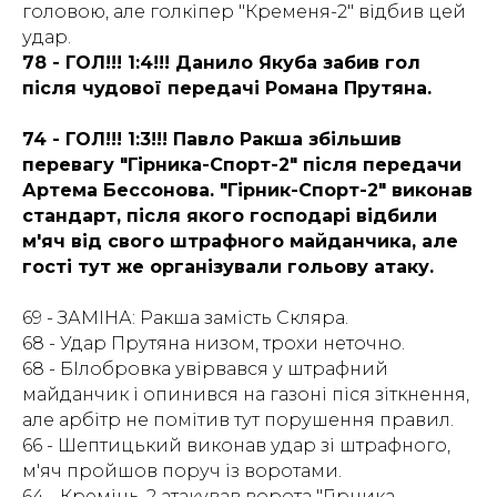
головою, але голкіпер "Кременя-2" відбив цей
удар.
78 - ГОЛ!!! 1:4!!! Данило Якуба забив гол
після чудової передачі Романа Прутяна.
74 - ГОЛ!!! 1:3!!! Павло Ракша збільшив
перевагу "Гірника-Спорт-2" після передачи
Артема Бессонова. "Гірник-Спорт-2" виконав
стандарт, після якого господарі відбили
м'яч від свого штрафного майданчика, але
гості тут же організували гольову атаку.
69 - ЗАМІНА: Ракша замість Скляра.
68 - Удар Прутяна низом, трохи неточно.
68 - БІлобровка увірвався у штрафний
майданчик і опинився на газоні піся зіткнення,
але арбітр не помітив тут порушення правил.
66 - Шептицький виконав удар зі штрафного,
м'яч пройшов поруч із воротами.
64 - Кремінь-2 атакував ворота "Гірника-