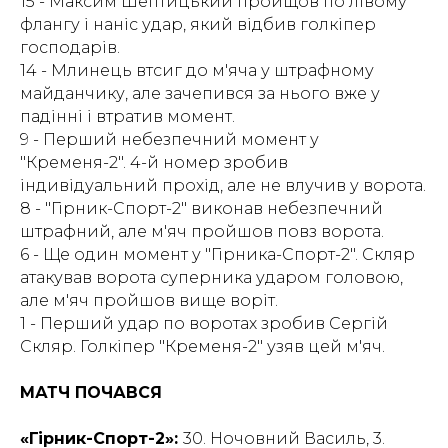
15 - Максим Шептицький пройщов по лівому
флангу і наніс удар, який відбив голкіпер
господарів.
14 - Млинець втсиг до м'яча у штрафному
майданчику, але зачепився за нього вже у
падінні і втратив момент.
9 - Перший небезпечний момент у
"Кременя-2". 4-й номер зробив
індивідуальний прохід, але не влучив у ворота.
8 - "Гірник-Спорт-2" виконав небезпечний
штрафний, але м'яч пройшов повз ворота.
6 - Ще один момент у "Гірника-Спорт-2". Скляр
атакував ворота суперника ударом головою,
але м'яч пройшов вище воріт.
1 - Перший удар по воротах зробив Сергій
Скляр. Голкіпер "Кременя-2" узяв цей м'яч.
МАТЧ ПОЧАВСЯ
«Гірник-Спорт-2»:
30. Ночовний Василь, 3.