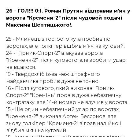
26 - ГОЛ!!! 0:1. Роман Прутян відправив м'яч у
ворота "Кременя-2" після чудовой подачі
Максима Шептицького!.
25 - Млинець з гострого кута пробив по
воротах, але голкіпер відбив м'яч на кутовий.
24 - "Гірник-Спорт-2" атакував ворота
"Кременя-2" після кутового, але зробити удар
не вдалося.
19 - Твердохліб із-за меж штрафного
майданчика пробив дуже не точно.
16 - Після кутового, який виконав "Гірник-
Спорт-2" "Кремінь" провів дуже небезпечну
контратаку, але 14-й номер не влучив у ворота.
15 - Ще один небезпечний удар по воротах
"Кременя-2" виконав Артем Бессонов, але
знову голкіпер "Кременя-2" зіграв надійно і
відбив м'яч на кутовий.