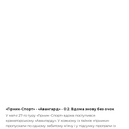
«Гірник-Спорт» - «Авангард» - 0:2. Вдома знову без очок
У матчі 27-го туру «Гірник-Спорт» вдома поступився
краматорському «Авангарду». У кожному із таймів «гірники»
пропускали по одному забитому м’ячу і у підсумку програли із