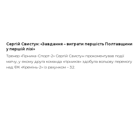
Сергій Свистун: «Завдання – виграти першість Полтавщини
у першій лізі»
Тренер «Гірника-Спорт-2» Сергій Свистун прокоментував події
матчу, у якому друга команда «гірників» здобула вольову перемогу
над ФК «Кремінь-2» із рахунком – 3:2.