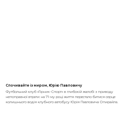
Спочивайте із миром, Юрію Павловичу
Футбольний клуб «Гірник-Спорт» в глибокій жалобі з приводу
непоправної втрати: на 71-му році життя перестало битися серце
колишнього водія клубного автобусу Юрія Павловича Опирайла.