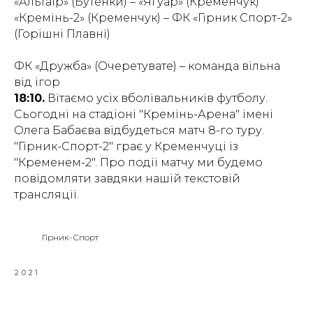
«Альтаір» (Бутенки) – «Ягуар» (Кременчук)
«Кремінь-2» (Кременчук) – ФК «Гірник Спорт-2»
(Горішні Плавні)
ФК «Дружба» (Очеретувате) – команда вільна
від ігор
18:10.
Вітаємо усіх вболівальників футболу.
Сьогодні на стадіоні "Кремінь-Арена" імені
Олега Бабаєва відбудеться матч 8-го туру.
"Гірник-Спорт-2" грає у Кременчуці із
"Кременем-2". Про події матчу ми будемо
повідомляти завдяки нашій текстовій
трансляції.
Гірник-Спорт
2021