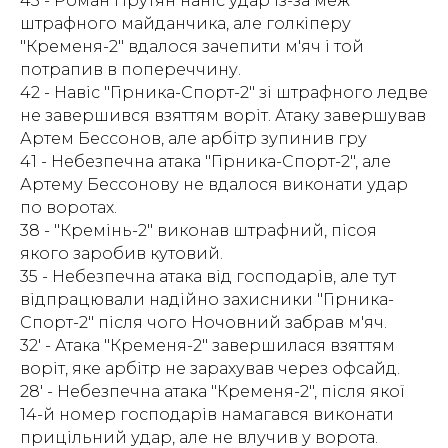
43 - Роман Прутян наніс удар із-за меж
штрафного майданчика, але голкіперу
"Кременя-2" вдалося зачепити м'яч і той
потрапив в попереччину.
42 - Навіс "Гірника-Спорт-2" зі штрафного ледве
не завершився взяттям воріт. Атаку завершував
Артем Бессонов, але арбітр зупинив гру
41 - Небезпечна атака "Гірника-Спорт-2", але
Артему Бессонову не вдалося виконати удар
по воротах.
38 - "Кремінь-2" виконав штрафний, пісоя
якого заробив кутовий.
35 - Небезпечна атака від господарів, але тут
відпрацювали надійно захисники "Гірника-
Спорт-2" після чого Ночовний забрав м'яч.
32' - Атака "Кременя-2" завершилася взяттям
воріт, яке арбітр не зарахував через офсайд.
28' - Небезпечна атака "Кременя-2", після якої
14-й номер господарів намагався виконати
прицільний удар, але не влучив у ворота.