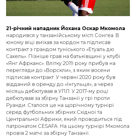
21-річний нападник Йохана Оскар Мкомола
народився у танзанійському місті Сонгеа. В
юному віці виїхав за кордон та підписав
контракт з грандом туніського «Етуаль дю
Сахель». Пізніше грав на батьківщині у клубі
«Янг Афрканс». Влітку 2019 року прибув на
перегляди до «Ворскли», з яким восени
підписав контракт. У червні 2020 року був
відданий в оренду до «Інгульця», а через
місяць дебютував в УПЛ. У 2017-му році
дебютував за збірну Танзанії у грі проти
Руанди. Сталося це на щорічному турнірі
серед футбольних збірних Східної та
Центральної Африки, який проводиться під
патронатом CESAFA. На цьому турнірі Мкомола
провів 2 матчі за збірну Танзанії.