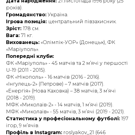
Дата народження:
21 листопада 1996 року (25
років).
Громадянство:
Україна.
Ігрова позиція:
центральний півзахисник.
Зріст:
178 см.
Вага:
71 кг.
Вихованець:
«Олімпік-УОР» (Донецьк), ФК
«Маріуполь».
Попередні клуби:
ФК «Маріуполь» - 45 матчів та 2 м’ячі у першості
U-19 (2011 - 2015).
ФК «Нікополь» - 16 матчів (2016 - 2016).
«Інгулець-2» (Петрове) – 7 матчів (2017).
«Енергія» (Нова Каховка) – 38 матчів, 3 м’ячі
(2018 - 2019).
МФК «Миколаїв-2» - 14 матчів, 1 м’ячі (2019).
МФК «Миколаїв» - 55 матчів, 3 м’ячі (2019 - 2021).
Статистика у професіональному футболі:
197
ігор, 9 м’ячів.
Профіль в Instagram:
roslyakov_21 (646