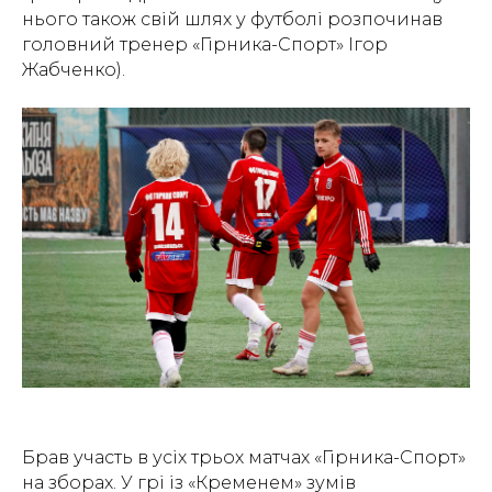
нього також свій шлях у футболі розпочинав
головний тренер «Гірника-Спорт» Ігор
Жабченко).
Брав участь в усіх трьох матчах «Гірника-Спорт»
на зборах. У грі із «Кременем» зумів