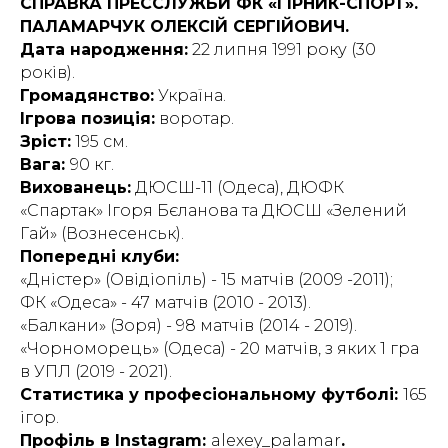
СПРАВКА ПРЕССЛУЖБИ ФК «ГІРНИК-СПОРТ».
ПАЛАМАРЧУК ОЛЕКСІЙ СЕРГІЙОВИЧ.
Дата народження:
22 липня 1991 року (30
років).
Громадянство:
Україна.
Ігрова позиція:
воротар.
Зріст:
195 см.
Вага:
90 кг.
Вихованець:
ДЮСШ-11 (Одеса), ДЮФК
«Спартак» Ігоря Бєланова та ДЮСШ «Зелений
Гай» (Вознесенськ).
Попередні клуби:
«Дністер» (Овідіопіль) - 15 матчів (2009 -2011);
ФК «Одеса» - 47 матчів (2010 - 2013).
«Балкани» (Зоря) - 98 матчів (2014 - 2019).
«Чорноморець» (Одеса) - 20 матчів, з яких 1 гра
в УПЛ (2019 - 2021).
Статистика у професіональному футболі:
165
ігор.
Профіль в Instagram:
alexey_palamar
.