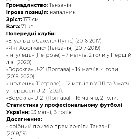
Громадянство:
Танзанія.
Ігрова позиція:
нападник.
Зріст:
177 см.
Вага:
71 кг.
Попередні клуби:
«Етуаль дю Сахель» (Туніс) (2016-2017).
«Янг Афріканс» (Танзанія) (2017-2019).
«Інгулець» (Петрове) – 7 матчів, 2 голи у Першій
лізі (2020).
«Ворскла» U-21 (Полтава) – 14 матчів, 4 голи
(2019-2020).
«Інгулець» (Петрове) – 12 матчів в УПЛ та 3 матчі
у першості U-21 (2021).
«Ворскла» U-21 (Полтава) – 16 матчів, 2 голи.
Статистика у професіональному футболі
України:
53 матчі, 8 голів.
Досягнення:
- срібний призер прем’єр-ліги Танзанії
(2018/19).