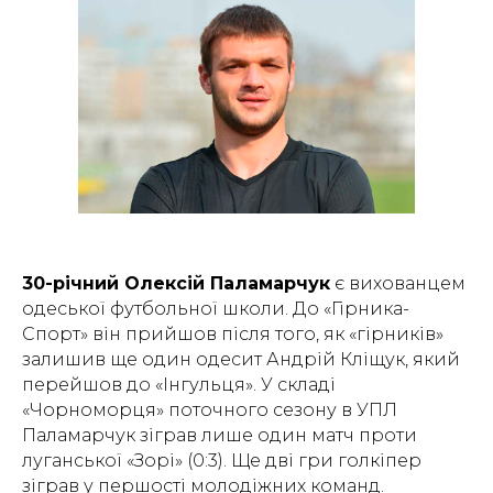
30-річний Олексій Паламарчук
є вихованцем
одеської футбольної школи. До «Гірника-
Спорт» він прийшов після того, як «гірників»
залишив ще один одесит Андрій Кліщук, який
перейшов до «Інгульця». У складі
«Чорноморця» поточного сезону в УПЛ
Паламарчук зіграв лише один матч проти
луганської «Зорі» (0:3). Ще дві гри голкіпер
зіграв у першості молодіжних команд.