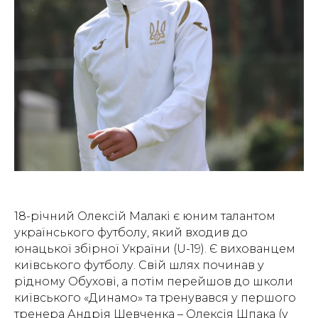
18-річний Олексій Малакі є юним талантом
українського футболу, який входив до
юнацької збірної України (U-19). Є вихованцем
київського футболу. Свій шлях починав у
рідному Обухові, а потім перейшов до школи
київського «Динамо» та тренувався у першого
тренера Андрія Шевченка – Олексія Шпака (у