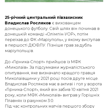
25-річний центральний півзахисник
Владислав Росляков
є вихованцем
донецького футболу. Свій шлях він починав в
донецькій команді «Олімпік-УОР», потім
переїхав до ФК «Маріуполь», у якому виступав
в першості ДЮФЛУ. Пізніше грав за дубль
маріупольців.
До «Гірника-Спорт» прийшов із МФК
«Миколаїв». За підсумками журналістського
опитування, яке визначало кращого гравця
Миколаївщини у 2021 році посів друге місце.
Владислав Росляков має в активі і гол у ворота
«Гірника-Спорт», який він забив 10 квітня 2021
року, коли МФК «Миколаїв» виграв у Горішніх
Плавнях із рахунком 3:0.
Під час контрольних матчів першого збору