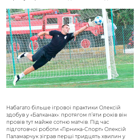
Набагато більше ігрової практики Олексій
здобув у «Балканах»: протягом п’яти років він
провів тут майже сотню матчів. Під час
підготовчої роботи «Гірника-Спорт» Олексій
Паламарчук зіграв перші тридцять хвилин у