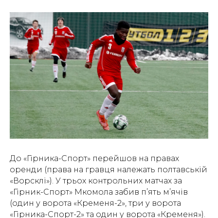
До «Гірника-Спорт» перейшов на правах
оренди (права на гравця належать полтавській
«Ворсклі»). У трьох контрольних матчах за
«Гірник-Спорт» Мкомола забив п’ять м’ячів
(один у ворота «Кременя-2», три у ворота
«Гірника-Спорт-2» та один у ворота «Кременя»).