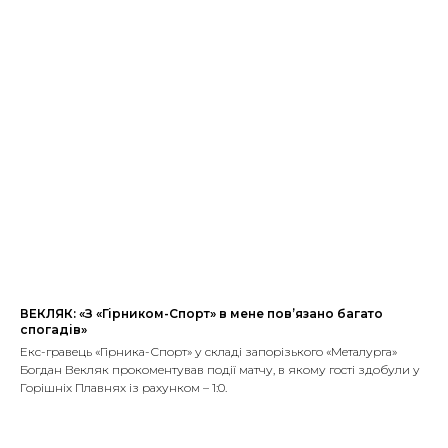
ВЕКЛЯК: «З «Гірником-Спорт» в мене пов’язано багато
спогадів»
Екс-гравець «Гірника-Спорт» у складі запорізького «Металурга»
Богдан Векляк прокоментував події матчу, в якому гості здобули у
Горішніх Плавнях із рахунком – 1:0.