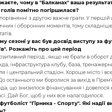
жаєте, чому в "Балканах" ваша результат
 голів помітно погіршилася?
 порівнянні з другою важче грати. У першій 
ичних і оборонних моментів, тому складніш
атів.
у сезоні у вас був досвід виступу за ф
в". Розкажіть про цей період
зитивний період , якщо не брати в оборот 
да, інфраструктура клубу, база, тренажерн
я і центральний стадіон. Хороше місто і все
о останнього ми боролися за вихід в Прем'єр
да, що знизилося фінансування і довелося
сі. Дай Бог, щоб у них все налагодилося.
футболіст "Гірника - Спорту". Які надії 
н?