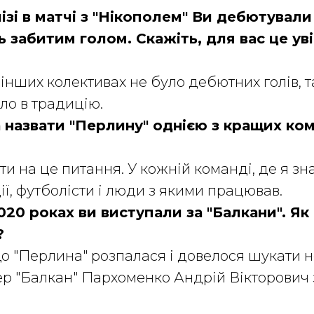
лізі в матчі з "Нікополем" Ви дебютували
 забитим голом. Скажіть, для вас це ув
в інших колективах не було дебютних голів, 
ло в традицію.
 назвати "Перлину" однією з кращих ком
ти на це питання. У кожній команді, де я з
ії, футболісти і люди з якими працював.
2020 роках ви виступали за "Балкани". Я
?
що "Перлина" розпалася і довелося шукати н
ер "Балкан" Пархоменко Андрій Вікторович