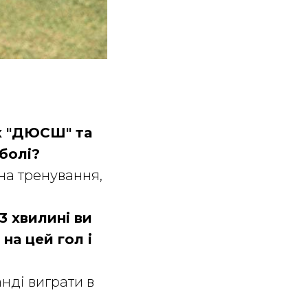
их "ДЮСШ" та
болі?
 на тренування,
3 хвилині ви
на цей гол і
анді виграти в