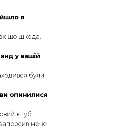
ійшло в
так що шкода,
анд у вашій
находився були
к ви опинилися
овий клуб.
 запросив мене