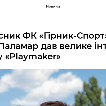
Новини
сник ФК «Гірник-Спорт
Паламар дав велике ін
 «Playmaker»