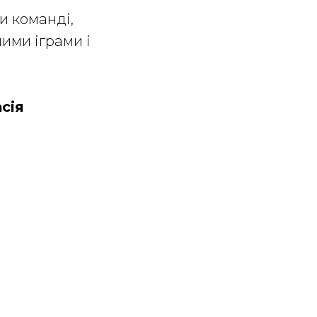
и команді,
ими іграми і
сія