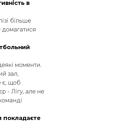
ивність в
лізі більше
е домагатися
утбольний
деякі моменти.
ий зал,
 є, щоб
 - Лігу, але не
 команді
ви покладаєте