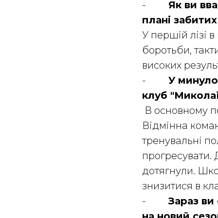
-
Як ви вва
плані забитих
У першій лізі в
боротьби, такт
високих результ
-
У минулом
клуб "Миколаї
В основному по
Відмінна коман
тренувальні пол
прогресувати. Д
дотягнули. Шко
знизитися в кла
-
Зараз ви 
на новий сезо