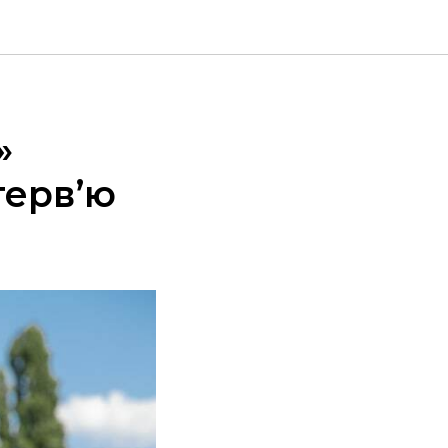
»
терв’ю