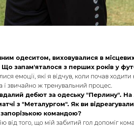
інним одеситом, виховувалися в місцев
 Що запам'яталося з перших років у фут
ися емоції, які я відчув, коли почав ходити
а і звичайно ж тренувальний процес.
 вдалий дебют за одеську "Перлину". На 
матчі з "Металургом". Як ви відреагували 
 запорізькою командою?
ію від того, що мій забитий гол допоміг ком