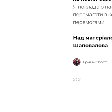
Я покладаю най
перемагати в к
перемогами.
Над матеріал
Шаповалова
Гірник-Спорт
2021