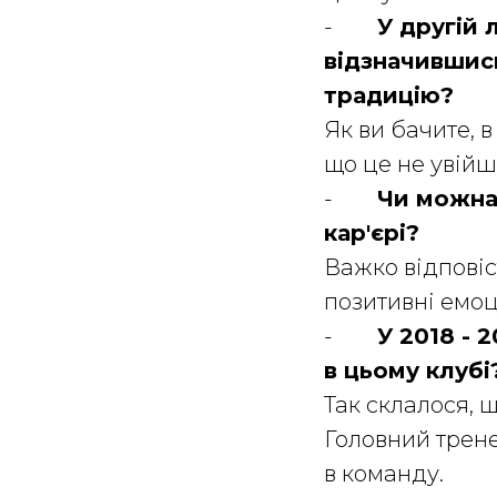
-
У другій 
відзначившись
традицію?
Як ви бачите, 
що це не увійш
-
Чи можна
кар'єрі?
Важко відповіс
позитивні емоц
-
У 2018 - 
в цьому клубі
Так склалося, 
Головний трен
в команду.