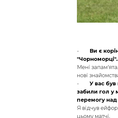
-
Ви є кор
"Чорноморці".
Мені запам'ятал
нові знайомств
-
У вас був
забили гол у 
перемогу над
Я відчув ейфор
цьому матчі.