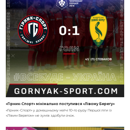
«Гірник-Спорт» мінімально поступився «Лівому Берегу»
«Гірник-Спорт» у домашньому матчі 10-го руру Першої ліги із
«Лівим Берегом» не зумів здобути очок.