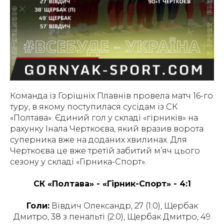
Команда із Горішніх Плавнів провела матч 16-го
туру, в якому поступилася сусідам із СК
«Полтава». Єдиний гол у складі «гірників» на
рахунку Інала Черткоєва, який вразив ворота
суперника вже на доданих хвилинах. Для
Черткоєва це вже третій забитий м’яч цього
сезону у складі «Гірника-Спорт».
СК «Полтава» - «Гірник-Спорт» - 4:1
Голи:
Вівдич Олександр, 27 (1:0), Щербак
Дмитро, 38 з пенальті (2:0), Щербак Дмитро, 49