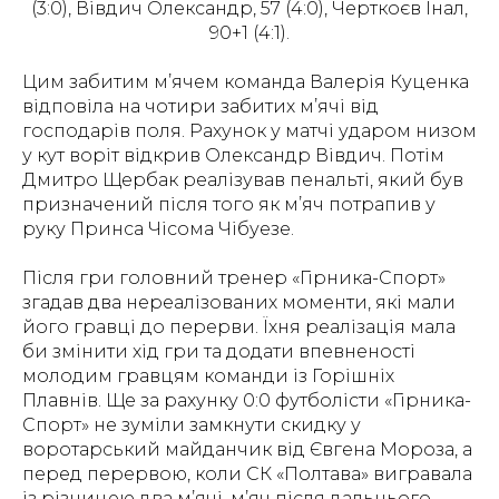
(3:0), Вівдич Олександр, 57 (4:0), Черткоєв Інал,
90+1 (4:1).
Цим забитим м’ячем команда Валерія Куценка
відповіла на чотири забитих м’ячі від
господарів поля. Рахунок у матчі ударом низом
у кут воріт відкрив Олександр Вівдич. Потім
Дмитро Щербак реалізував пенальті, який був
призначений після того як м’яч потрапив у
руку Принса Чісома Чібуезе.
Після гри головний тренер «Гірника-Спорт»
згадав два нереалізованих моменти, які мали
його гравці до перерви. Їхня реалізація мала
би змінити хід гри та додати впевненості
молодим гравцям команди із Горішніх
Плавнів. Ще за рахунку 0:0 футболісти «Гірника-
Спорт» не зуміли замкнути скидку у
воротарський майданчик від Євгена Мороза, а
перед перервою, коли СК «Полтава» вигравала
із різницею два м’ячі, м’яч після дальнього