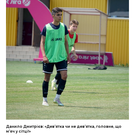
Данило Дмитрієв: «Дев’ятка чи не дев’ятка, головне, що
м’яч у сітці!»