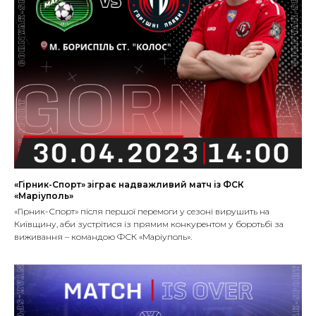
«Гірник-Спорт» зіграє надважливий матч із ФСК
«Маріуполь»
«Гірник-Спорт» після першої перемоги у сезоні вирушить на
Київщину, аби зустрітися із прямим конкурентом у боротьбі за
виживання – командою ФСК «Маріуполь».