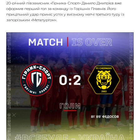
20-річний півзахисник «Гірника-Спорт» Данило Дмитрієв вже
оформив перший гол за команду із Горішніх Плавнів. Його
прицільний удар приніс успіх у виїзному матчі третього туру із
запорізьким «Металургом».