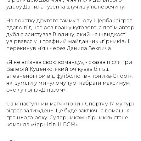
удару Данила Тузенка влучив у поперечину.
На початку другого тайму знову Щербак зіграв
вдало під час розіграшу кутового, а потім автор
дублю асистував Вівдичу, який на швидкості
увірвався у штрафний майданчик «гірників» і
перекинув м’яч через Данила Веклича.
«Я не впізнав свою команду»
, - сказав після гри
Валерій Куценко, який очікував більш
впевненої гри від футболістів «Гірника-Спорт»,
які зуміли у минулому турі набрати максимум
очок у грі із «Діназом».
Свій наступний матч «Гірник-Спорт» у 17-му турі
зіграє за тиждень. Це буде заключна домашня
гра цього року. Суперником «гірників» стане
команда «Чернігів-ШВСМ».