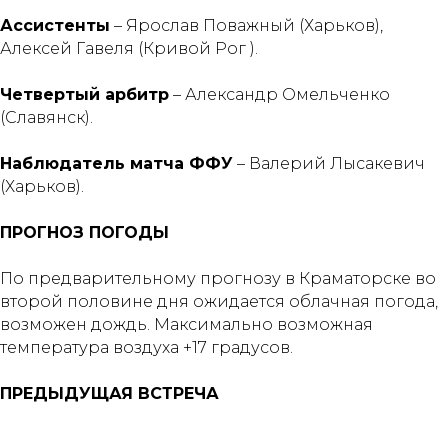
Ассистенты
– Ярослав Поважный (Харьков),
Алексей Гавеля (Кривой Рог ).
Четвертый арбитр
– Александр Омельченко
(Славянск).
Наблюдатель матча ФФУ
– Валерий Лысакевич
(Харьков).
ПРОГНОЗ ПОГОДЫ
По предварительному прогнозу в Краматорске во
второй половине дня ожидается облачная погода,
возможен дождь. Максимально возможная
температура воздуха +17 градусов.
ПРЕДЫДУЩАЯ ВСТРЕЧА