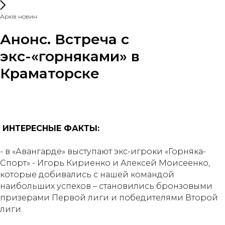
Архів новин
Анонс. Встреча с
экс-«горняками» в
Краматорске
ИНТЕРЕСНЫЕ ФАКТЫ:
- в «Авангарде» выступают экс-игроки «Горняка-
Спорт» - Игорь Кириенко и Алексей Моисеенко,
которые добивались с нашей командой
наибольших успехов – становились бронзовыми
призерами Первой лиги и победителями Второй
лиги.