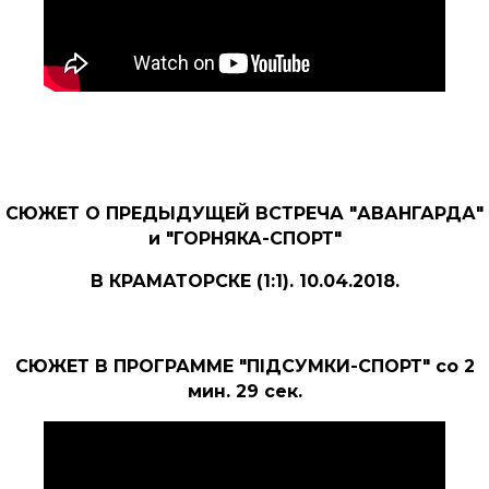
СЮЖЕТ О ПРЕДЫДУЩЕЙ ВСТРЕЧА "АВАНГАРДА"
и "ГОРНЯКА-СПОРТ"
В КРАМАТОРСКЕ (1:1). 10.04.2018.
СЮЖЕТ В ПРОГРАММЕ "ПІДСУМКИ-СПОРТ" со 2
мин. 29 сек.