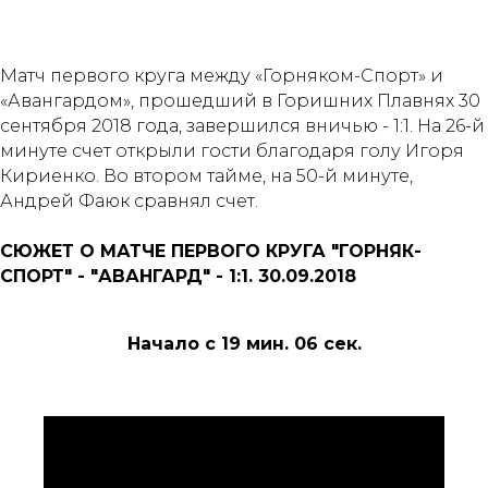
Матч первого круга между «Горняком-Спорт» и
«Авангардом», прошедший в Горишних Плавнях 30
сентября 2018 года, завершился вничью - 1:1. На 26-й
минуте счет открыли гости благодаря голу Игоря
Кириенко. Во втором тайме, на 50-й минуте,
Андрей Фаюк сравнял счет.
СЮЖЕТ О МАТЧЕ ПЕРВОГО КРУГА "ГОРНЯК-
СПОРТ" - "АВАНГАРД" - 1:1. 30.09.2018
Начало с 19 мин. 06 сек.