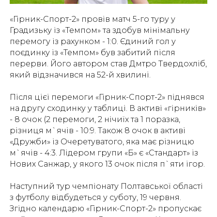
«Гірник-Спорт-2» провів матч 5-го туру у
Градизьку із «Темпом» та здобув мінімальну
перемогу із рахунком - 1:0. Єдиний гол у
поєдинку із «Темпом» був забитий після
перерви. Його автором став Дмтро Твердохліб,
який відзначився на 52-й хвилині.
Після цієї перемоги «Гірник-Спорт-2» піднявся
на другу сходинку у таблиці. В активі «гірників»
- 8 очок (2 перемоги, 2 нічиїх та 1 поразка,
різниця м`ячів - 10:9. Також 8 очок в активі
«Дружби» із Очеретуватого, яка має різницю
м`ячів - 4:3. Лідером групи «Б» є «Стандарт» із
Нових Санжар, у якого 13 очок після п`яти ігор.
Наступний тур чемпіонату Полтавської області
з футболу відбудеться у суботу, 19 червня.
Згідно календарю «Гірник-Спорт-2» пропускає