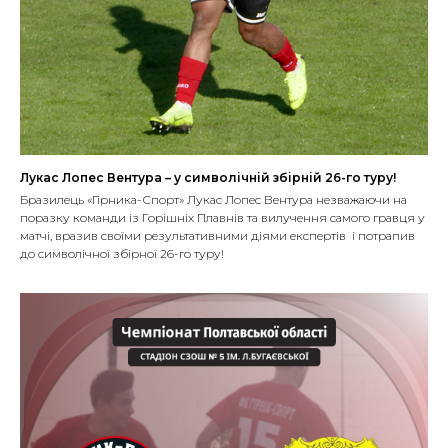
Лукас Лопес Вентура – у символічній збірній 26-го туру!
Бразилець «Гірника-Спорт» Лукас Лопес Вентура незважаючи на
поразку команди із Горішніх Плавнів та вилучення самого гравця у
матчі, вразив своїми результативними діями експертів і потрапив
до символічної збірної 26-го туру!