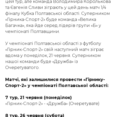
цей тур, але команда Володимира Королькова
та Євгенія Сливи зіграють у цей день матч 1/4
фіналу Кубка Полтавської області. Суперником
«Гірника-Спорт-2» буде команда «Велика
Багачка», яка йде серед лідерів групи «Б» у
чемпіонаті Полтавщини.
У чемпіонаті Полтавської області з футболу
«Гірник-Спорт-2» свій наступний матч зіграє
вдома у понеділок, 21 червня. Суперником
нашої команди буде «Дружба» із
Очеретуватого.
Матчі, які залишилися провести «Гірнику-
Спорт-2» у чемпіонаті Полтавської області:
7 тур, 21 червня (понеділок)
«Гірник-Спорт-2» - «Дружба» (Очеретувате)
8 тур, 26 червня (субота)