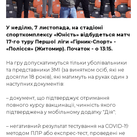
У неділю, 7 листопада, на стадіоні
спорткомплексу «Юність» відбудеться матч
17-го туру Першої ліги «Гірник-Спорт» -
«Полісся» (Житомир). Початок - о 13:15.
На гру допускатимуться тільки уболівальники
та представники ЗМІ (за винятком осіб, які не
досягли 18 років), які матимуть на руках один з
наступних документів:
– документ, що підтверджує отримання
повного курсу вакцинації, чинність якого
підтверджена у мобільному додатку "Дія";
– негативний результат тестування на СОVID-19
методом ПЛР або експрес-тест, проведені не