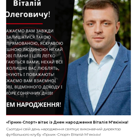
«Гірник-Спорт» вітає із Днем народження Віталія М'якініна!
Сьогодні свій день народження святкує виконавчий директор
футбольного клубу «Гірник-Спорт» Віталій М'якінін!