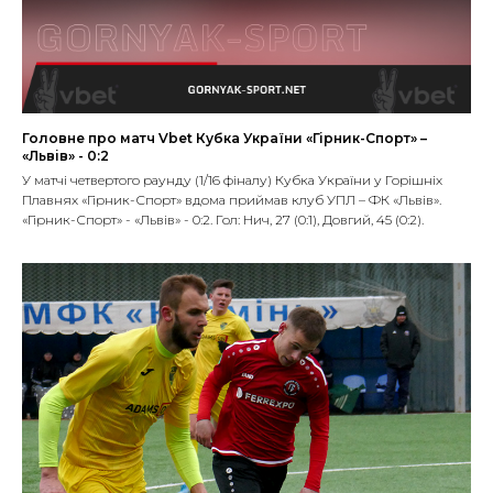
Головне про матч Vbet Кубка України «Гірник-Спорт» –
«Львів» - 0:2
У матчі четвертого раунду (1/16 фіналу) Кубка України у Горішніх
Плавнях «Гірник-Спорт» вдома приймав клуб УПЛ – ФК «Львів».
«Гірник-Спорт» - «Львів» - 0:2. Гол: Нич, 27 (0:1), Довгий, 45 (0:2).