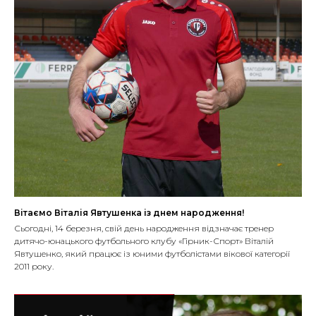
Вітаємо Віталія Явтушенка із днем народження!
Сьогодні, 14 березня, свій день народження відзначає тренер
дитячо-юнацького футбольного клубу «Гірник-Спорт» Віталій
Явтушенко, який працює із юними футболістами вікової категорії
2011 року.