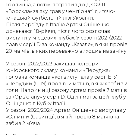
Горпинка, а потім потрапив до ДЮФШ
«Ворскла» за яку грав у чемпіонаті дитячо-
юнацькій футбольній лізі України.
Після переїзду в Італію Артем Оніщенко
дочекався 18-річчя, після чого розпочав
виступи у місцевих клубах. У сезоні 2021/2022
грав у серії D за команду «Казале», в якй провів
20 матчів, в яких переважно виходив на заміну.
У сезоні 2022/2023 захищав кольори
юніорського складу команди «Перуджа»,
головна команда якої виступала у серії Б. У
«Перуджі» (U-19) провів 12 матчів, в яких забив 2
голи. Наприкінці сезону Артем провів 7 матчів
за «Орв’єтану» у серії D. Один мат за цей клуб у
Оніщенка в Кубку Італії.
У сезоні 2023/2024 Артем Оніщенко виступав у
«Олімпії» (Савинці), в якій провів 8 матчів та
забив 2 м’яча.