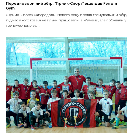
Передноворічний збір. "Гірник-Спорт" відвідав Ferrum
Gym.
«Гірник-Спорт» напередодні Нового року провів тренувальний збір,
під час якого гравці не тільки працювали із м'ячами, але побували у
тренажерному залі.