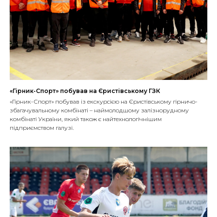
«Гірник-Спорт» побував на Єристівському ГЗК
«Гірник-Спорт» побував із екскурсією на Єристівському гірничо-
збагачувальному комбінаті – наймолодшому залізнорудному
комбінаті України, який також є найтехнологічнішим
підприємством галузі.