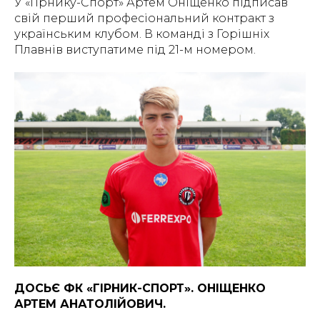
У «Гірнику-Спорт» Артем Оніщенко підписав
свій перший професіональний контракт з
українським клубом. В команді з Горішніх
Плавнів виступатиме під 21-м номером.
ДОСЬЄ ФК «ГІРНИК-СПОРТ». ОНІЩЕНКО
АРТЕМ АНАТОЛІЙОВИЧ.