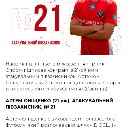
Наприкінці літнього міжсезоння «Гірник-
Спорт» підписав контракт із 21-річним
атакувальним півзахисником Артемом
Оніщенком, який прийшов до «Гірника-Спорт»
із аматорського клубу «Олімпія» (Савинці).
АРТЕМ ОНІЩЕНКО (21 рік), АТАКУВАЛЬНИЙ
ПІВЗАХИСНИК, № 21
Артем Оніщенко є вихованцем полтавського
футболу, який розпочав свій шлях у ДЮСШ ім.