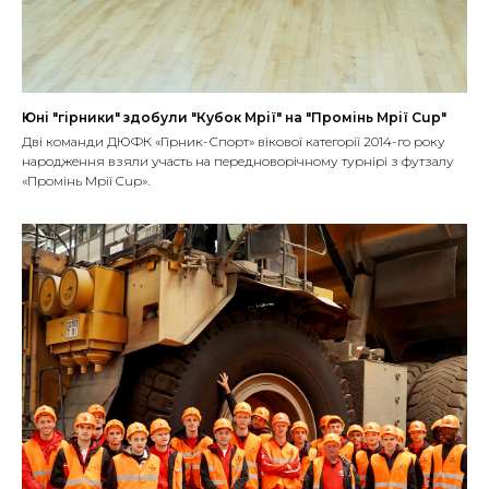
Юні "гірники" здобули "Кубок Мрії" на "Промінь Мрії Cup"
Дві команди ДЮФК «Гірник-Спорт» вікової категорії 2014-го року
народження взяли участь на передноворічному турнірі з футзалу
«Промінь Мрії Cup».