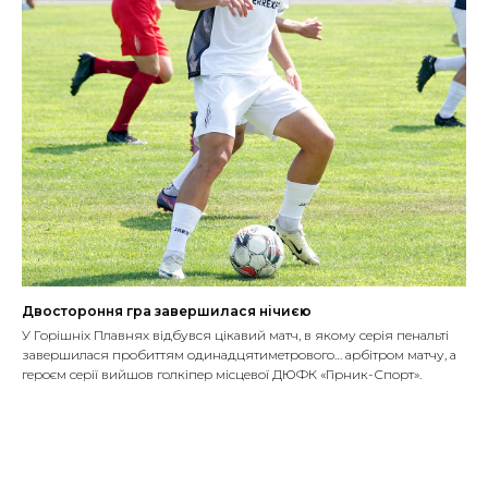
Двостороння гра завершилася нічиєю
У Горішніх Плавнях відбувся цікавий матч, в якому серія пенальті
завершилася пробиттям одинадцятиметрового… арбітром матчу, а
героєм серії вийшов голкіпер місцевої ДЮФК «Гірник-Спорт».