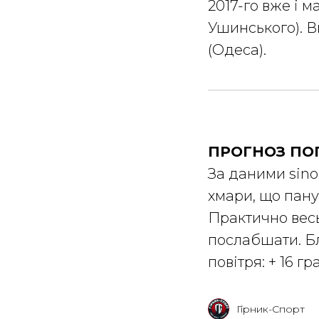
2017-го вже і м
Ушинського). 
(Одеса).
ПРОГНОЗ ПО
За даними sino
хмари, що пану
Практично весь
послабшати. Б
повітря: + 16 гр
Гірник-Спорт