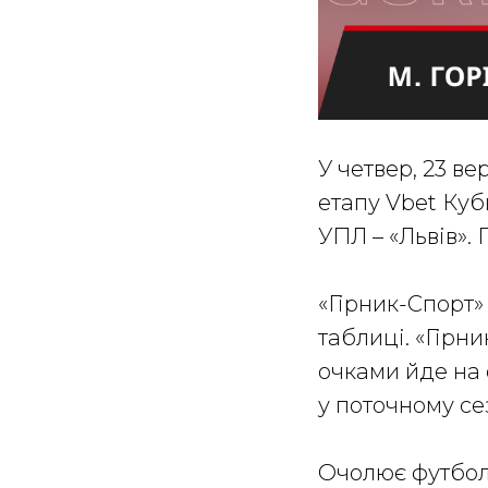
У четвер, 23 в
етапу Vbet Куб
УПЛ – «Львів». 
«Гірник-Спорт» 
таблиці. «Гірни
очками йде на 
у поточному се
Очолює футболь