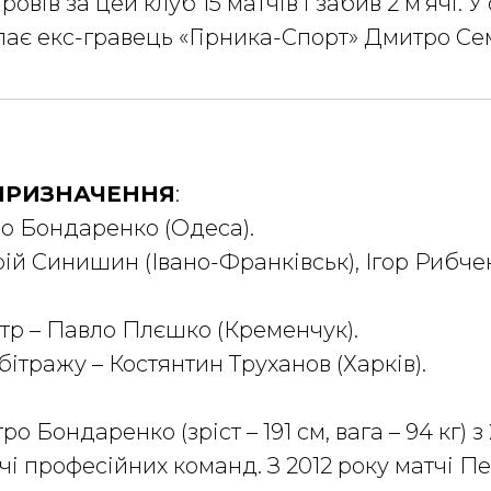
ровів за цей клуб 15 матчів і забив 2 м’ячі. У
пає екс-гравець «Гірника-Спорт» Дмитро Се
 ПРИЗНАЧЕННЯ
:
о Бондаренко (Одеса).
ій Синишин (Івано-Франківськ), Ігор Рибче
тр – Павло Плєшко (Кременчук).
бітражу – Костянтин Труханов (Харків).
о Бондаренко (зріст – 191 см, вага – 94 кг) з
і професійних команд. З 2012 року матчі Пер