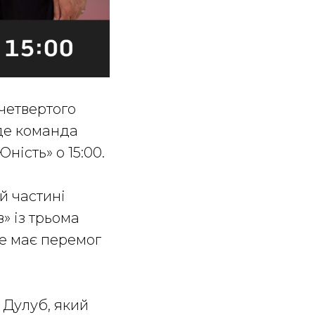
 четвертого
уде команда
ність» о 15:00.
ій частині
в» із трьома
не має перемог
 Дулуб, який