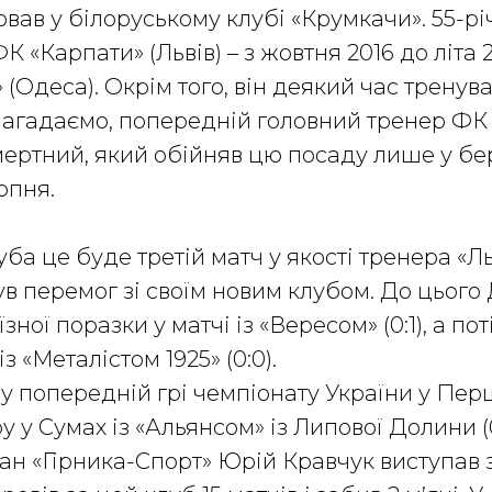
вав у білоруському клубі «Крумкачи». 55-р
 «Карпати» (Львів) – з жовтня 2016 до літа 
(Одеса). Окрім того, він деякий час тренува
 Нагадаємо, попередній головний тренер ФК 
ертний, який обійняв цю посаду лише у бер
рпня.
ба це буде третій матч у якості тренера «Ль
ув перемог зі своїм новим клубом. До цього
зної поразки у матчі із «Вересом» (0:1), а пот
з «Металістом 1925» (0:0).
 у попередній грі чемпіонату України у Перш
у у Сумах із «Альянсом» із Липової Долини (0
ан «Гірника-Спорт» Юрій Кравчук виступав з