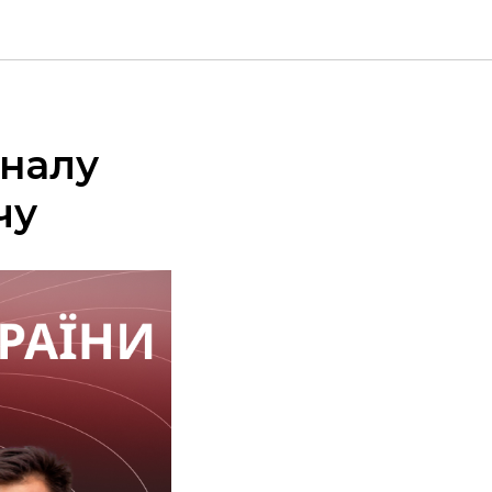
іналу
чу