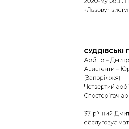
2020-му році. П
«Львову» висту
СУДДІВСЬКІ
Арбітр – Дмитр
Асистенти – Юр
(Запоріжжя).
Четвертий арбі
Спостерігач ар
37-річний Дмитр
обслуговує матч