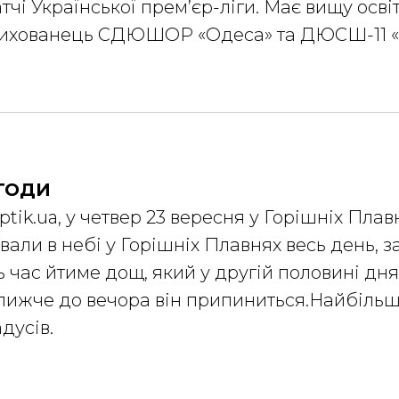
атчі Української прем’єр-ліги. Має вищу осві
Вихованець СДЮШОР «Одеса» та ДЮСШ-11 
ГОДИ
ptik.ua, у четвер 23 вересня у Горішніх Пла
вали в небі у Горішніх Плавнях весь день, з
 час йтиме дощ, який у другій половині дн
лижче до вечора він припиниться.Найбіль
адусів.