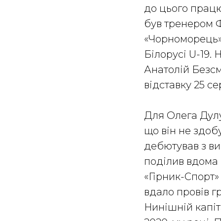
до цього працю
був тренером ФК
«Чорноморець» 
Білорусі U-19.
Анатолій Безсм
відставку 25 се
Для Олега Дулу
що він не здоб
дебютував з виї
поділив вдома і
«Гірник-Спорт»
вдало провів гр
Нинішній капіт