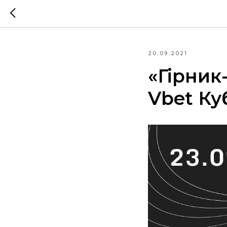
20.09.2021
«Гірник-
Vbet Ку