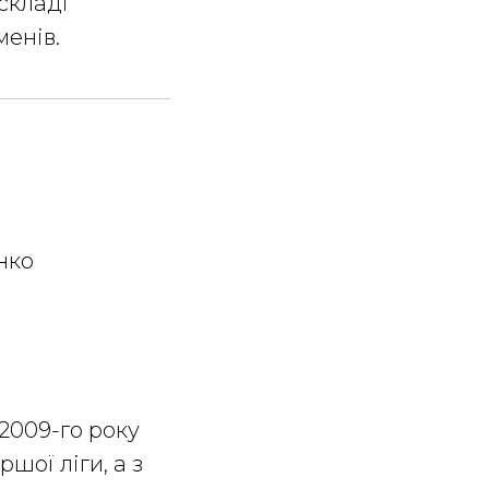
 складі
менів.
нко
 2009-го року
шої ліги, а з