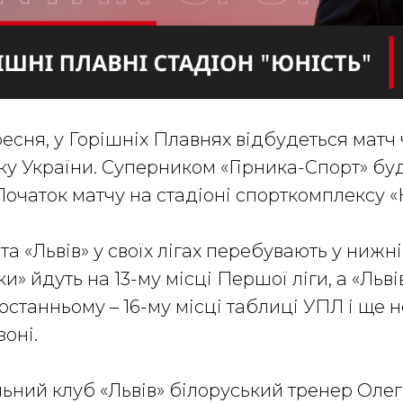
ересня, у Горішніх Плавнях відбудеться матч
ку України. Суперником «Гірника-Спорт» б
Початок матчу на стадіоні спорткомплексу «Ю
та «Львів» у своїх лігах перебувають у нижн
ки» йдуть на 13-му місці Першої ліги, а «Льві
останньому – 16-му місці таблиці УПЛ і ще 
зоні.
ний клуб «Львів» білоруський тренер Олег