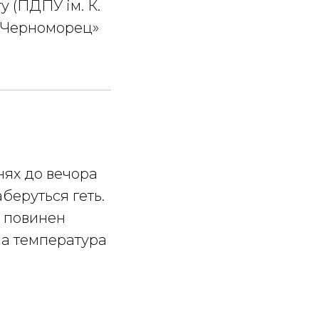
ту (ПДПУ ім. К.
«Черноморец»
внях до вечора
аберуться геть.
я повинен
ша температура