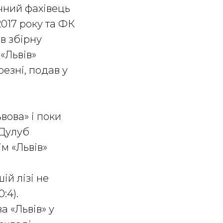
ічний фахівець
2017 року та ФК
в збірну
«Львів»
езні, подав у
вова» і поки
 Дулуб
ім «Львів»
ій лізі не
:4).
а «Львів» у