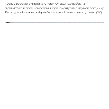
Тренер воротарів «Гірника-Спорт» Олександр Бабак на
післяматчевій прес-конференції прокоментував підсумок поєдинку
18-го туру «гірників» із «Кривбасом», який завершився унічию (0:0).