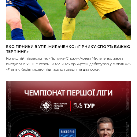
ЕКС-ГІРНИКИ В УПЛ. МИЛЬЧЕНКО: «ГІРНИКУ-СПОРТ» БАЖАЮ
ТЕРПІННЯ»
Колишній півзахисник «Гірника-Спорт» Артем Мильченко зараз
виступає в УПЛ. У сезоні 2022-2023 рр. Артем дебютував у складі ФК
«Львів». Керівництво підписало гравця на два роки.