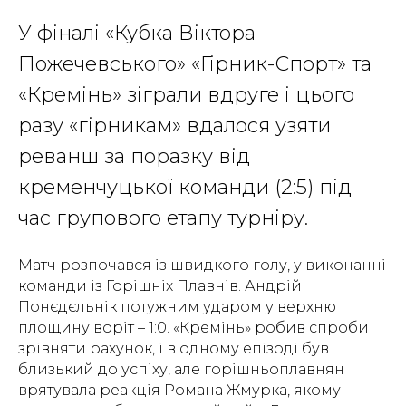
У фіналі «Кубка Віктора
Пожечевського» «Гірник-Спорт» та
«Кремінь» зіграли вдруге і цього
разу «гірникам» вдалося узяти
реванш за поразку від
кременчуцької команди (2:5) під
час групового етапу турніру.
Матч розпочався із швидкого голу, у виконанні
команди із Горішніх Плавнів. Андрій
Понєдєльнік потужним ударом у верхню
площину воріт – 1:0. «Кремінь» робив спроби
зрівняти рахунок, і в одному епізоді був
близький до успіху, але горішньоплавнян
врятувала реакція Романа Жмурка, якому