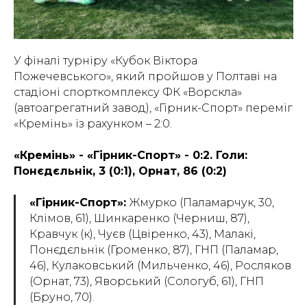
У фіналі турніру «Кубок Віктора
Пожечевського», який пройшов у Полтаві на
стадіоні спорткомплексу ФК «Ворскла»
(автоагрегатний завод), «Гірник-Спорт» переміг
«Кремінь» із рахунком – 2:0.
«Кремінь» - «Гірник-Спорт» - 0:2. Голи:
Понєдєльнік, 3 (0:1), Орнат, 86 (0:2)
«Гірник-Спорт»:
Жмурко (Паламарчук, 30,
Клімов, 61), Шинкаренко (Черниш, 87),
Кравчук (к), Чуєв (Цвіренко, 43), Малакі,
Понєдєльнік (Громенко, 87), ГНП (Паламар,
46), Кулаковський (Мильченко, 46), Росляков
(Орнат, 73), Яворський (Сологуб, 61), ГНП
(Бруно, 70).