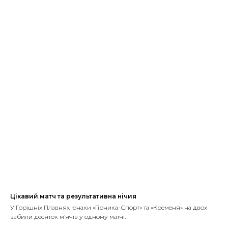
Цікавий матч та результативна нічия
У Горішніх Плавнях юнаки «Гірника-Спорт» та «Кременя» на двох
забили десяток м’ячів у одному матчі.