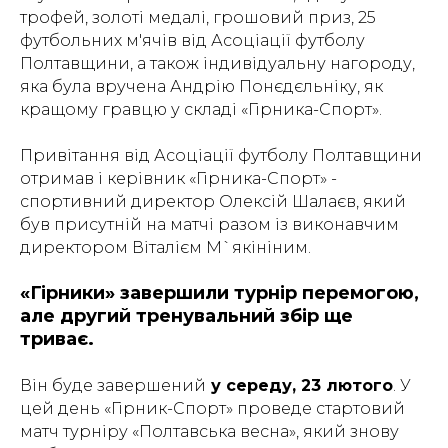
трофей, золоті медалі, грошовий приз, 25
футбольних м'ячів від Асоціації футболу
Полтавщини, а також індивідуальну нагороду,
яка була вручена Андрію Понєдєльніку, як
кращому гравцю у складі «Гірника-Спорт».
Привітання від Асоціації футболу Полтавщини
отримав і керівник «Гірника-Спорт» -
спортивний директор Олексій Шалаєв, який
був присутній на матчі разом із виконавчим
директором Віталієм М`якініним.
«Гірники» завершили турнір перемогою,
але другий тренувальний збір ще
триває.
Він буде завершений
у середу, 23 лютого
. У
цей день «Гірник-Спорт» проведе стартовий
матч турніру «Полтавська весна», який знову