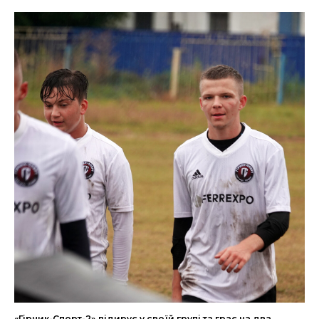
«Гірник-Спорт-2» лідирує у своїй групі та грає на два