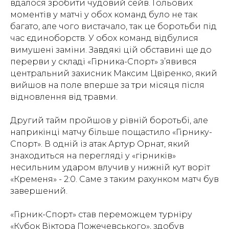
вдалося зробити чудовий сейв. Гольових
моментів у матчі у обох команд було не так
багато, але чого вистачало, так це боротьби під
час єдиноборств. У обох команд відбулися
вимушені заміни. Завдякі цій обставині ще до
перерви у складі «Гірника-Спорт» з’явився
центральний захисник Максим Цвіренко, який
вийшов на поле вперше за три місяця після
відновлення від травми.
Другий тайм пройшов у рівній боротьбі, але
наприкінці матчу більше пощастило «Гірнику-
Спорт». В одній із атак Артур Орнат, який
знаходиться на перегляді у «гірників»
несильним ударом влучив у нижній кут воріт
«Кременя» - 2:0. Саме з таким рахунком матч був
завершений.
«Гірник-Спорт» став переможцем турніру
«Кубок Віктора Пожечевського», здобув