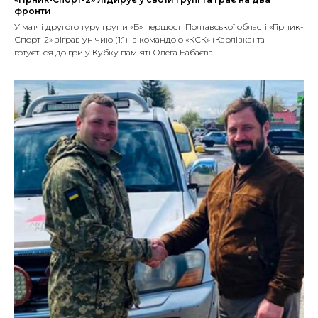
фронти
У матчі другого туру групи «Б» першості Полтавської області «Гірник-
Спорт-2» зіграв унічию (1:1) із командою «КСК» (Карлівка) та
готується до гри у Кубку пам'яті Олега Бабаєва.