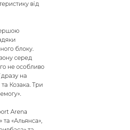
теристику від
першою
вдяки
ного блоку.
езону серед
го не особливо
ідразу на
 та Козака. Три
емогу».
port Arena
 та «Альянса»,
Кривбаса» та