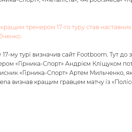
о
кращим тренером 17-го туру став наставник
бченко.
17-му турі визначив сайт Footboom. Тут до з
пером «Гірника-Спорт» Андрієм Кліщуком по
исник «Гірника-Спорт» Артем Мильченко, я
rena визнав кращим гравцем матчу із «Поліс