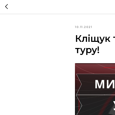
10.11.2021
Кліщук 
туру!