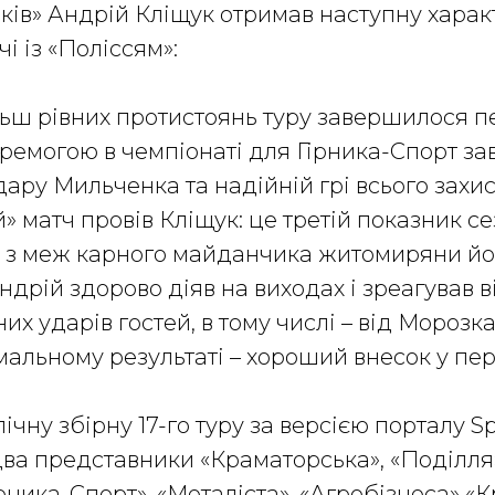
иків» Андрій Кліщук отримав наступну харак
чі із «Поліссям»:
льш рівних протистоянь туру завершилося 
емогою в чемпіонаті для Гірника-Спорт за
ару Мильченка та надійній грі всього захис
» матч провів Кліщук: це третій показник с
а з меж карного майданчика житомиряни йо
ндрій здорово діяв на виходах і зреагував в
их ударів гостей, в тому числі – від Морозка
мальному результаті – хороший внесок у пер
ічну збірну 17-го туру за версією порталу S
ва представники «Краматорська», «Поділля»
ірника-Спорт», «Металіста», «Агробізнеса» «