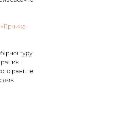
 «Гірника-
бірної туру
трапив і
кого раніше
сям».