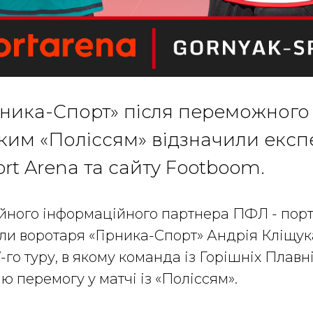
ірника-Спорт» після переможного 
им «Поліссям» відзначили експ
rt Arena та сайту Footboom.
йного інформаційного партнера ПФЛ - порт
ли воротаря «Гірника-Спорт» Андрія Кліщук
7-го туру, в якому команда із Горішніх Плав
перемогу у матчі із «Поліссям».