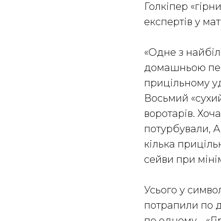
Голкіпер «гірн
експертів у мат
«Одне з найбі
домашньою пер
прицільному уд
Восьмий «сухий
воротарів. Хоч
потурбували, А
кілька прицільн
сейви при міні
Усього у символ
потрапили по д
по одному - «Г