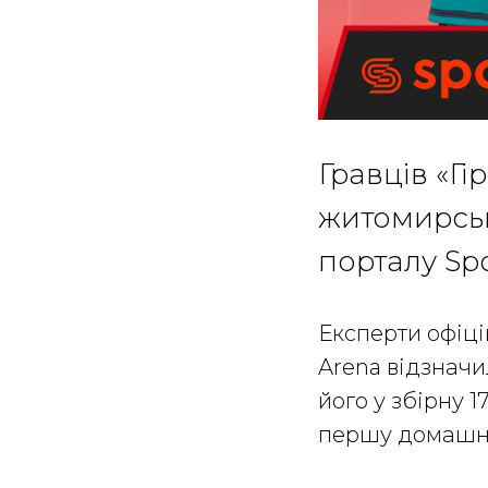
Гравців «Г
житомирськ
порталу Spo
Експерти офіці
Arena відзначи
його у збірну 1
першу домашню 