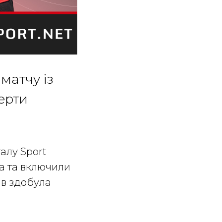
матчу із
ерти
алу Sport
а та включили
нів здобула