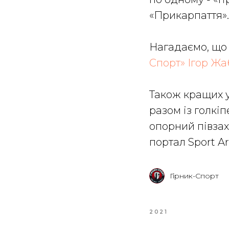
«Прикарпаття».
Нагадаємо, щ
Спорт» Ігор Жа
Також кращих у 
разом із голкі
опорний півзах
портал Sport A
Гірник-Спорт
2021