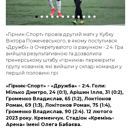
«Гірник-Спорт» провів другий матч у Кубку
Віктора Пожечевського, в якому поступився
«Дружбі» із Очеретуватого із рахунком - 2:4. Гра
вийшла результативною та дозволила
тренерському штабу «гірників» перевірити
групу новачків, які вийшли у складі команди у
першій половині грі.
«Гірник-Спорт» - «Дружба» - 2:4. Голи:
Мілько Дмитро, 24 (0:1), Арішин Ілля, 31 (0:2),
Громенко Владислав, 65 (1:2), Локтіонов
Роман, 69 (1:3), Локітонов Роман, 75 (1:4),
Громенко Владислав, 90 (2:4). 12 лютого
2023 року. Кременчук. Стадіон «Кремінь-
Арена» імені Олега Бабаєва.