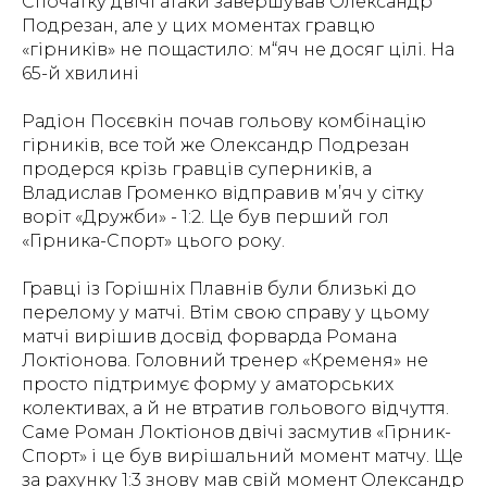
Спочатку двічі атаки завершував Олександр
Подрезан, але у цих моментах гравцю
«гірників» не пощастило: м“яч не досяг цілі. На
65-й хвилині
Радіон Посєвкін почав гольову комбінацію
гірників, все той же Олександр Подрезан
продерся крізь гравців суперників, а
Владислав Громенко відправив м’яч у сітку
воріт «Дружби» - 1:2. Це був перший гол
«Гірника-Спорт» цього року.
Гравці із Горішніх Плавнів були близькі до
перелому у матчі. Втім свою справу у цьому
матчі вирішив досвід форварда Романа
Локтіонова. Головний тренер «Кременя» не
просто підтримує форму у аматорських
колективах, а й не втратив гольового відчуття.
Саме Роман Локтіонов двічі засмутив «Гірник-
Спорт» і це був вирішальний момент матчу. Ще
за рахунку 1:3 знову мав свій момент Олександр