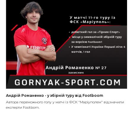
Андрій Романенко - у збірній туру від Footboom
Автора переможного голу у матчі із ФСК "Маріуполем" відзначили
експерти Footbom.