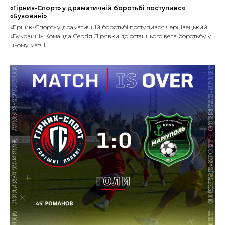
«Гірник-Спорт» у драматичній боротьбі поступився
«Буковині»
«Гірник-Спорт» у драматичній боротьбі поступився чернівецький
«Буковині». Команда Сергія Дірявки до останнього вела боротьбу у
цьому матчі.