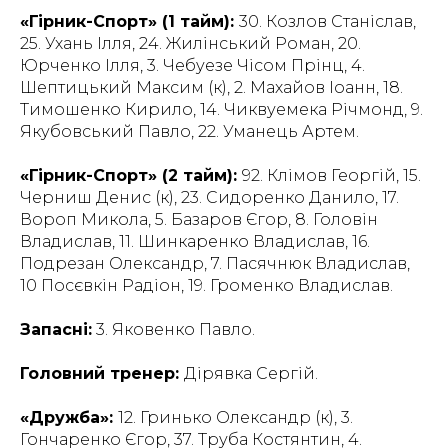
«Гірник-Спорт» (1 тайм):
30. Козлов Станіслав,
25. Ухань Ілля, 24. Жилінський Роман, 20.
Юрченко Ілля, 3. Чебуезе Чісом Прінц, 4.
Шептицький Максим (к), 2. Махайов Іоанн, 18.
Тимошенко Кирило, 14. Чиквуемека Річмонд, 9.
Якубовський Павло, 22. Уманець Артем.
«Гірник-Спорт» (2 тайм):
92. Клімов Георгій, 15.
Черниш Денис (к), 23. Сидоренко Данило, 17.
Вороп Микола, 5. Базаров Єгор, 8. Головін
Владислав, 11. Шинкаренко Владислав, 16.
Подрезан Олександр, 7. Пасячнюк Владислав,
10 Посєвкін Радіон, 19. Громенко Владислав.
Запасні:
3. Яковенко Павло.
Головний тренер:
Дірявка Сергій.
«Дружба»:
12. Гринько Олександр (к), 3.
Гончаренко Єгор, 37. Труба Костянтин, 4.