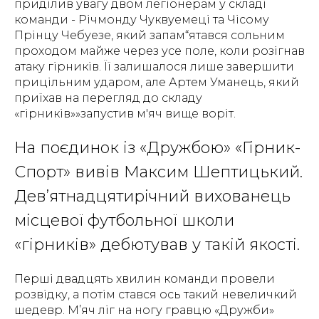
приділив увагу двом легіонерам у складі
команди - Річмонду Чуквуемеці та Чісому
Прінцу Чебуезе, який запам“ятався сольним
проходом майже через усе поле, коли розігнав
атаку гірників. Її залишалося лише завершити
прицільним ударом, але Артем Уманець, який
приїхав на перегляд до складу
«гірників»»запустив м'яч вище воріт.
На поєдинок із «Дружбою» «Гірник-
Спорт» вивів Максим Шептицький.
Дев’ятнадцятирічний вихованець
місцевої футбольної школи
«гірників» дебютував у такій якості.
Перші двадцять хвилин команди провели
розвідку, а потім стався ось такий невеличкий
шедевр. М’яч ліг на ногу гравцю «Дружби»