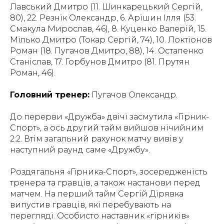
Лавський Дмитро (11. Шинкарецький Сергій,
80), 22. Резнік Олександр, 6. Арішин Ілля (53.
Смакула Мирослав, 46), 8. Куценко Валерій, 15.
Мілько Дмитро (Токар Сергій, 74), 10. Локтіонов
Роман (18. Пугачов Дмитро, 88), 14. Остапенко
Станіслав, 17. Горбунов Дмитро (81. Прутян
Роман, 46).
Головний тренер:
Пугачов Олександр.
До перерви «Дружба» двічі засмутила «Гірник-
Спорт», а ось другий тайм вийшов нічийним
2:2. Втім загальний рахунок матчу вивів у
наступний раунд саме «Дружбу».
Роздягальня «Гірника-Спорт», зосередженість
тренера та гравців, а також настанови перед
матчем. На перший тайм Сергій Дірявка
випустив гравців, які перебувають на
перегляді. Особисто наставник «гірників»