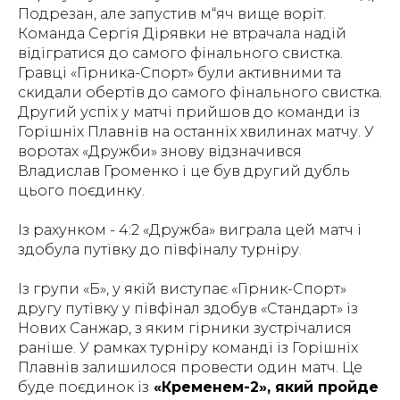
Подрезан, але запустив м“яч вище воріт.
Команда Сергія Дірявки не втрачала надій
відігратися до самого фінального свистка.
Гравці «Гірника-Спорт» були активними та
скидали обертів до самого фінального свистка.
Другий успіх у матчі прийшов до команди із
Горішніх Плавнів на останніх хвилинах матчу. У
воротах «Дружби» знову відзначився
Владислав Громенко і це був другий дубль
цього поєдинку.
Із рахунком - 4:2 «Дружба» виграла цей матч і
здобула путівку до півфіналу турніру.
Із групи «Б», у якій виступає «Гірник-Спорт»
другу путівку у півфінал здобув «Стандарт» із
Нових Санжар, з яким гірники зустрічалися
раніше. У рамках турніру команді із Горішніх
Плавнів залишилося провести один матч. Це
буде поєдинок із
«Кременем-2», який пройде