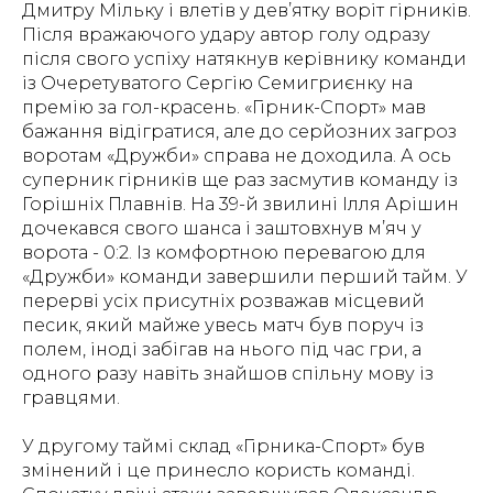
Дмитру Мільку і влетів у дев’ятку воріт гірників.
Після вражаючого удару автор голу одразу
після свого успіху натякнув керівнику команди
із Очеретуватого Сергію Семигриєнку на
премію за гол-красень. «Гірник-Спорт» мав
бажання відігратися, але до серйозних загроз
воротам «Дружби» справа не доходила. А ось
суперник гірників ще раз засмутив команду із
Горішніх Плавнів. На 39-й звилині Ілля Арішин
дочекався свого шанса і заштовхнув м’яч у
ворота - 0:2. Із комфортною перевагою для
«Дружби» команди завершили перший тайм. У
перерві усіх присутніх розважав місцевий
песик, який майже увесь матч був поруч із
полем, іноді забігав на нього під час гри, а
одного разу навіть знайшов спільну мову із
гравцями.
У другому таймі склад «Гірника-Спорт» був
змінений і це принесло користь команді.