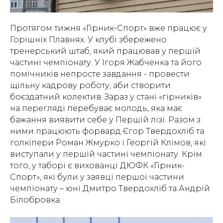
Протягом тижня «Гірник-Спорт» вже працює у
Горішніх Плавнях. У клубі збережено
тренерський штаб, який працював у першій
частині чемпіонату. У Ігоря Жабченка та його
помічників непросте завдання - провести
щільну кадрову роботу, аби створити
боєздатний колектив. Зараз у стані «гірників»
на перегляді перебуває молодь, яка має
бажання виявити себе у Першій лізі. Разом з
ними працюють форвард Єгор Твердохліб та
голкіпери Роман Жмурко і Георгій Клімов, які
виступали у першій частині чемпіонату. Крім
того, у таборі є вихованці ДЮФК «Гірник-
Спорт», які були у заявці першої частини
чемпіонату – юні Дмитро Твердохліб та Андрій
Білобровка.