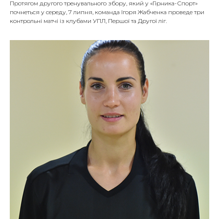
Протягом другого тренувального збору, який у «Гірника-Спорт»
почнеться у середу, 7 липня, команда Ігоря Жабченка проведе три
контрольні матчі із клубами УПЛ, Першої та Другої ліг.