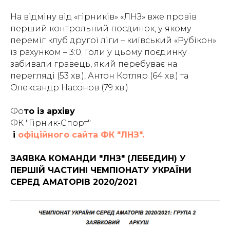
На відміну від «гірників» «ЛНЗ» вже провів
перший контрольний поєдинок, у якому
переміг клуб другої ліги – київський «Рубікон»
із рахунком – 3:0. Голи у цьому поєдинку
забивали гравець, який перебуває на
перегляді (53 хв.), Антон Котляр (64 хв.) та
Олександр Насонов (79 хв.).
Фо
то із архіву
ФК "Гірник-Спорт"
і
офіційного сайта ФК "ЛНЗ".
ЗАЯВКА КОМАНДИ "ЛНЗ" (ЛЕБЕДИН) У
ПЕРШІЙ ЧАСТИНІ ЧЕМПІОНАТУ УКРАЇНИ
СЕРЕД АМАТОРІВ 2020/2021