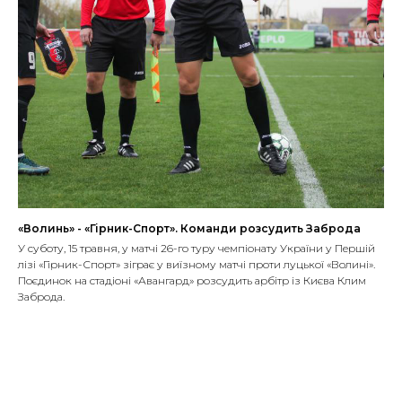
«Волинь» - «Гірник-Спорт». Команди розсудить Заброда
У суботу, 15 травня, у матчі 26-го туру чемпіонату України у Першій
лізі «Гірник-Спорт» зіграє у виїзному матчі проти луцької «Волині».
Поєдинок на стадіоні «Авангард» розсудить арбітр із Києва Клим
Заброда.