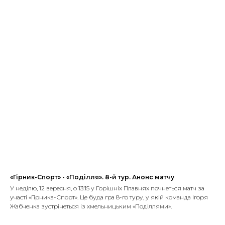
«Гірник-Спорт» - «Поділля». 8-й тур. Анонс матчу
У неділю, 12 вересня, о 13:15 у Горішніх Плавнях почнеться матч за
участі «Гірника-Спорт». Це буда гра 8-го туру, у якій команда Ігоря
Жабченка зустрінеться із хмельницьким «Поділлями».