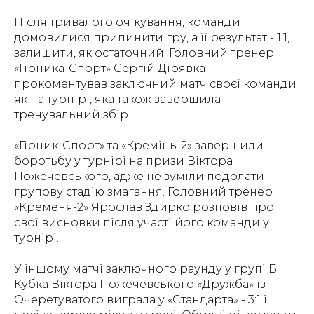
Після тривалого очікування, команди
домовилися припинити гру, а її результат - 1:1,
залишити, як остаточний. Головний тренер
«Гірника-Спорт» Сергій Дірявка
прокоментував заключний матч своєї команди
як на турнірі, яка також завершила
тренувальний збір.
«Гірник-Спорт» та «Кремінь-2» завершили
боротьбу у турнірі на призи Віктора
Пожечевського, адже не зуміли подолати
групову стадію змагання. Головний тренер
«Кременя-2» Ярослав Здирко розповів про
свої висновки після участі його команди у
турнірі.
У іншому матчі заключного раунду у групі Б
Кубка Віктора Пожечевського «Дружба» із
Очеретуватого виграла у «Стандарта» - 3:1 і