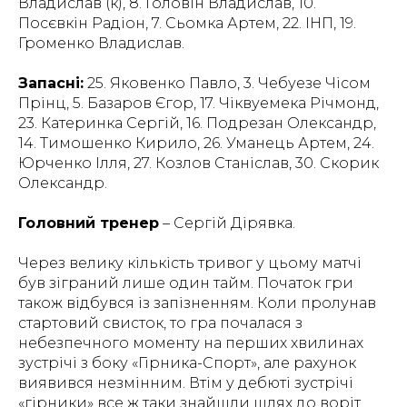
Владислав (к), 8. Головін Владислав, 10.
Посєвкін Радіон, 7. Сьомка Артем, 22. ІНП, 19.
Громенко Владислав.
Запасні:
25. Яковенко Павло, 3. Чебуезе Чісом
Прінц, 5. Базаров Єгор, 17. Чіквуемека Річмонд,
23. Катеринка Сергій, 16. Подрезан Олександр,
14. Тимошенко Кирило, 26. Уманець Артем, 24.
Юрченко Ілля, 27. Козлов Станіслав, 30. Скорик
Олександр.
Головний тренер
– Сергій Дірявка.
Через велику кількість тривог у цьому матчі
був зіграний лише один тайм. Початок гри
також відбувся із запізненням. Коли пролунав
стартовий свисток, то гра почалася з
небезпечного моменту на перших хвилинах
зустрічі з боку «Гірника-Спорт», але рахунок
виявився незмінним. Втім у дебюті зустрічі
«гірники» все ж таки знайшли шлях до воріт