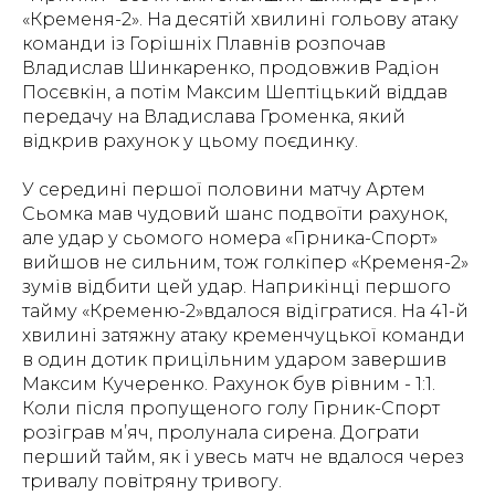
«Кременя-2». На десятій хвилині гольову атаку
команди із Горішніх Плавнів розпочав
Владислав Шинкаренко, продовжив Радіон
Посєвкін, а потім Максим Шептіцький віддав
передачу на Владислава Громенка, який
відкрив рахунок у цьому поєдинку.
У середині першої половини матчу Артем
Сьомка мав чудовий шанс подвоїти рахунок,
але удар у сьомого номера «Гірника-Спорт»
вийшов не сильним, тож голкіпер «Кременя-2»
зумів відбити цей удар. Наприкінці першого
тайму «Кременю-2»вдалося відігратися. На 41-й
хвилині затяжну атаку кременчуцької команди
в один дотик прицільним ударом завершив
Максим Кучеренко. Рахунок був рівним - 1:1.
Коли після пропущеного голу Гірник-Спорт
розіграв м’яч, пролунала сирена. Дограти
перший тайм, як і увесь матч не вдалося через
тривалу повітряну тривогу.