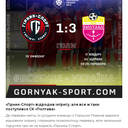
«Гірник-Спорт» відродив інтригу, але все ж таки
поступився СК «Полтава»
До перерви матчу із сусідами команді із Горішніх Плавнів вдалося
відновити інтригу і отримати психологічну перевагу, втім загальний
підсумок гри не на користь «Гірника-Спорт».