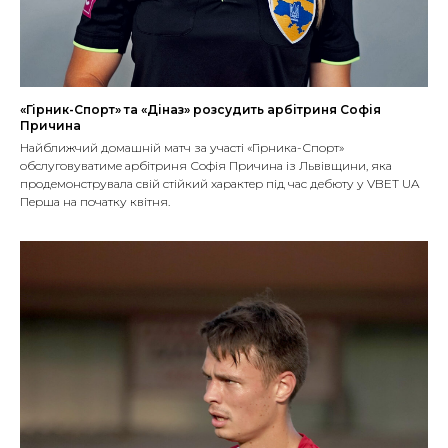
«Гірник-Спорт» та «Діназ» розсудить арбітриня Софія
Причина
Найближчий домашній матч за участі «Гірника-Спорт»
обслуговуватиме арбітриня Софія Причина із Львівщини, яка
продемонструвала свій стійкий характер під час дебюту у VBET UA
Перша на початку квітня.