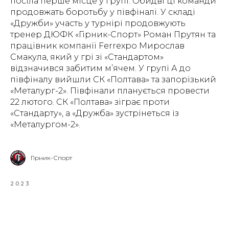
посіла перше місце у групі. Обидві ці команди
продовжать боротьбу у півфіналі. У складі
«Дружби» участь у турнірі продовжують
тренер ДЮФК «Гірник-Спорт» Роман Прутян та
працівник компанії Ferrexpo Мирослав
Смакула, який у грі зі «Стандартом»
відзначився забитим м’ячем. У групі А до
півфіналу вийшли СК «Полтава» та запорізький
«Металург-2». Півфінали планується провести
22 лютого. СК «Полтава» зіграє проти
«Стандарту», а «Дружба» зустрінеться із
«Металургом-2».
Гірник-Спорт
2023