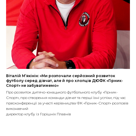
Віталій М’якінін: «Ми розпочали серйозний розвиток
футболу серед дівчат, але й про хлопців ДЮФК «Гірник-
Спорт» не забуватимемо»
Про розвиток дитячо-юнацького футбольного клубу «Гірник-
Спорт», про створення команди дівчат та перші їхні успіхи, під час
пресконференції за участі керівництва ФК «Гірник-Спорт» розповів
виконавчий
директор клубу із Горішніх Плавнів