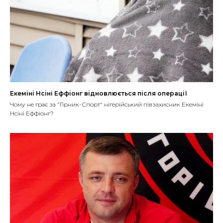
Екеміні Нсіні Еффіонг відновлюється після операції
Чому не грає за "Гірник-Спорт" нігерійський півзахисник Екеміні
Нсіні Еффіонг?