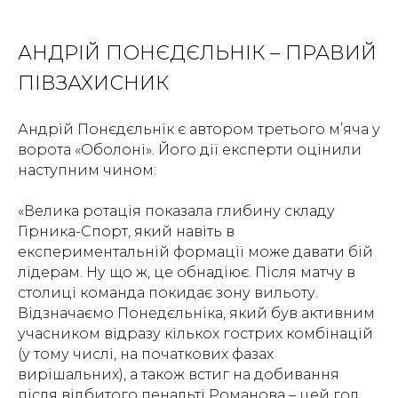
АНДРІЙ ПОНЄДЄЛЬНІК – ПРАВИЙ
ПІВЗАХИСНИК
Андрій Понєдєльнік є автором третього м’яча у
ворота «Оболоні». Його дії експерти оцінили
наступним чином:
«Велика ротація показала глибину складу
Гірника-Спорт, який навіть в
експериментальній формації може давати бій
лідерам. Ну що ж, це обнадіює. Після матчу в
столиці команда покидає зону вильоту.
Відзначаємо Понедєльніка, який був активним
учасником відразу кількох гострих комбінацій
(у тому числі, на початкових фазах
вирішальних), а також встиг на добивання
після відбитого пенальті Романова – цей гол