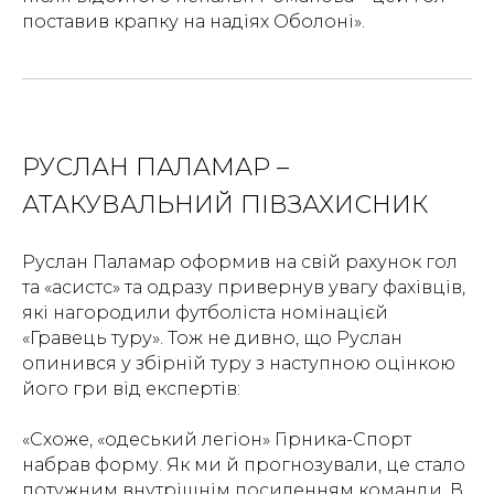
поставив крапку на надіях Оболоні».
РУСЛАН ПАЛАМАР –
АТАКУВАЛЬНИЙ ПІВЗАХИСНИК
Руслан Паламар оформив на свій рахунок гол
та «асистс» та одразу привернув увагу фахівців,
які нагородили футболіста номінацієй
«Гравець туру». Тож не дивно, що Руслан
опинився у збірній туру з наступною оцінкою
його гри від експертів:
«Схоже, «одеський легіон» Гірника-Спорт
набрав форму. Як ми й прогнозували, це стало
потужним внутрішнім посиленням команди. В