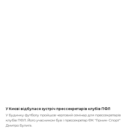
У Києві відбулася зустріч прессекретарів клубів ПФЛ
У Будинку футболу пройшов черговий семінар для прессекретарів
клубів ПФЛ. Його учасником був і прессекретар ФК "Гірник-Спорт"
Дмитро Булига.