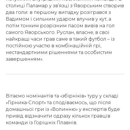
столиці Паламар у зв’язці з Яворським створив
два голи: в першому випадку розігрався з
Вадимом і сильним ударом влучив у кут, а
потім тонким розрізним пасом вивів на гол
самого Яворського. Руслан, власне, в свої
найкращі часи грав саме в такий футбол – із
постійною участю в комбінаційній грі,
нестандартними рішеннями та особистим
завершенням».
Вітаємо номінантів та «збірніків» туру у складі
«Гірника-Спорт» та сподіваємось, що після
домашньої гри із «Волинню» у експертів буде
привід відзначити одразу кількох гравців
команди із Горішніх Плавнів.