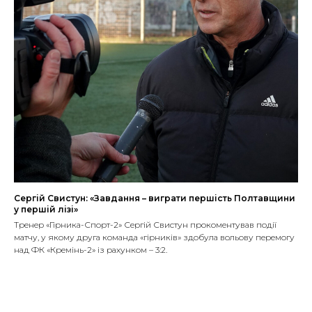
Сергій Свистун: «Завдання – виграти першість Полтавщини
у першій лізі»
Тренер «Гірника-Спорт-2» Сергій Свистун прокоментував події
матчу, у якому друга команда «гірників» здобула вольову перемогу
над ФК «Кремінь-2» із рахунком – 3:2.