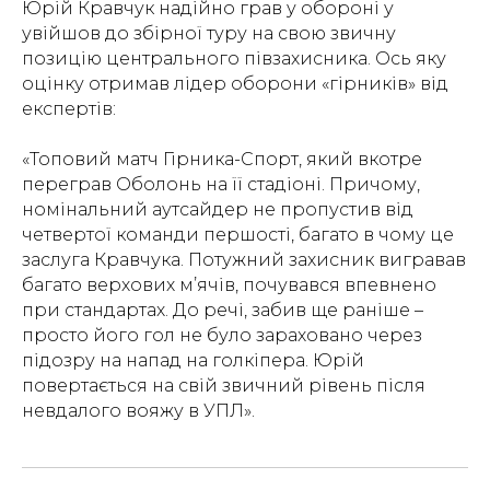
Юрій Кравчук надійно грав у обороні у
увійшов до збірної туру на свою звичну
позицію центрального півзахисника. Ось яку
оцінку отримав лідер оборони «гірників» від
експертів:
«Топовий матч Гірника-Спорт, який вкотре
переграв Оболонь на її стадіоні. Причому,
номінальний аутсайдер не пропустив від
четвертої команди першості, багато в чому це
заслуга Кравчука. Потужний захисник вигравав
багато верхових м’ячів, почувався впевнено
при стандартах. До речі, забив ще раніше –
просто його гол не було зараховано через
підозру на напад на голкіпера. Юрій
повертається на свій звичний рівень після
невдалого вояжу в УПЛ».