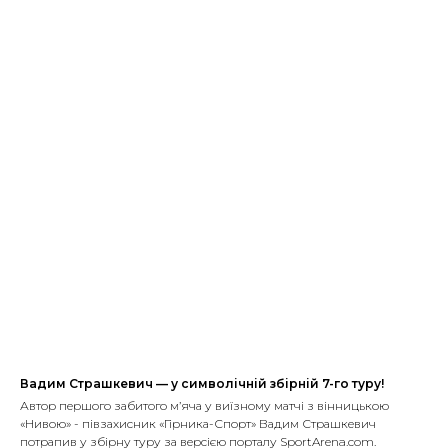
Вадим Страшкевич — у символічній збірній 7-го туру!
Автор першого забитого м’яча у виїзному матчі з вінницькою
«Нивою» - півзахисник «Гірника-Спорт» Вадим Страшкевич
потрапив у збірну туру за версією порталу SportArena.com.