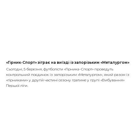
«Гірник-Спорт» зіграє на виїзді із запорізьким «Металургом»
Сьогодні, 5 березня, футболісти «Гірника-Спорт» проведуть
контрольний поєдинок із запорізьким «Металургом», який разом із
«гірниками» у другій частині сезону гратиме у групі «Вибування»
Першої ліги.