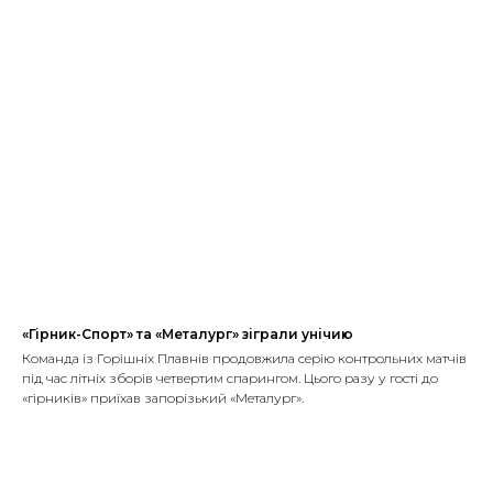
«Гірник-Спорт» та «Металург» зіграли унічию
Команда із Горішніх Плавнів продовжила серію контрольних матчів
під час літніх зборів четвертим спарингом. Цього разу у гості до
«гірників» приїхав запорізький «Металург».