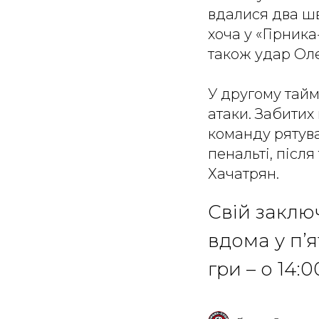
вдалися два шв
хоча у «Гірник
також удар Ол
У другому тайм
атаки. Забитих
команду рятува
пенальті, післ
Хачатрян.
Свій заклю
вдома у п’я
гри – о 14:0