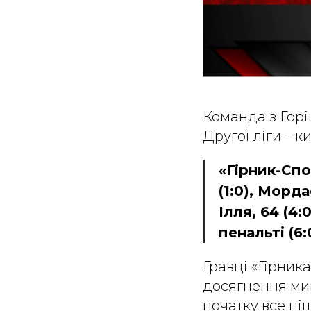
Команда з Горі
Другої ліги – 
«Гірник-Спо
(1:0), Морда
Ілля, 64 (4
пенальті (6:
Гравці «Гірник
досягнення мину
початку все пі