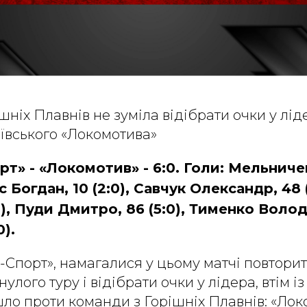
шніх Плавнів не зуміла відібрати очки у лід
київського «Локомотива»
рт» - «Локомотив» - 6:0. Голи: Мельничен
с Богдан, 10 (2:0), Савчук Олександр, 48 
:0), Пуди Дмитро, 86 (5:0), Тименко Воло
0).
а-Спорт», намагалися у цьому матчі повторит
лого туру і відібрати очки у лідера, втім і
шло проти команди з Горішніх Плавнів: «Лок