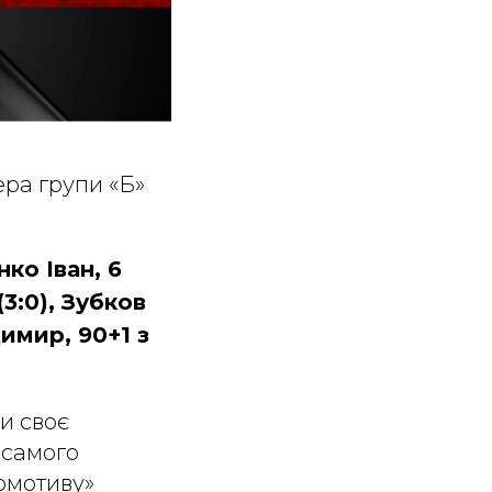
ера групи «Б»
ко Іван, 6
(3:0), Зубков
димир, 90+1 з
и своє
з самого
омотиву»