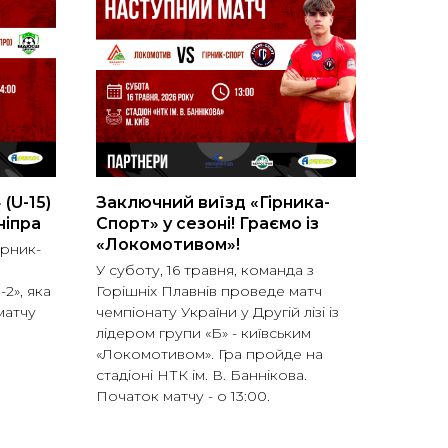
(U-15)
Заключний виїзд «Гірника-
ніпра
Спорт» у сезоні! Граємо із
«Локомотивом»!
рник-
У суботу, 16 травня, команда з
2», яка
Горішніх Плавнів проведе матч
матчу
чемпіонату України у Другій лізі із
лідером групи «Б» - київським
«Локомотивом». Гра пройде на
стадіоні НТК ім. В. Баннікова.
Початок матчу - о 13:00.