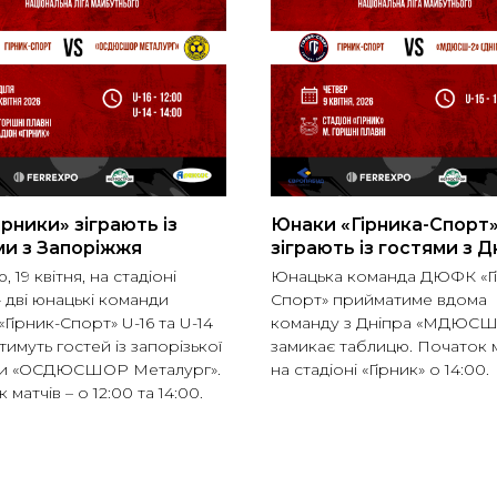
ірники» зіграють із
Юнаки «Гірника-Спорт» 
ми з Запоріжжя
зіграють із гостями з Д
, 19 квітня, на стадіоні
Юнацька команда ДЮФК «Гі
» дві юнацькі команди
Спорт» прийматиме вдома
ірник-Спорт» U-16 та U-14
команду з Дніпра «МДЮСШ-
имуть гостей із запорізької
замикає таблицю. Початок 
и «ОСДЮСШОР Металург».
на стадіоні «Гірник» о 14:00.
 матчів – о 12:00 та 14:00.