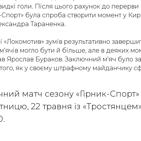
идкі голи. Після цього рахунок до перерви 
а-Спорт» була спроба створити момент у Кир
ександра Тараненка.
і «Локомотив» зумів результативно заверши
 м’ячів могло бути й більше, але в деяких м
в Ярослав Бураков. Заключний м’яч було за
я того, як у своєму штрафному майданчику 
чний матч сезону «Гірник-Спорт» 
тницю, 22 травня із «Тростянцем
0.