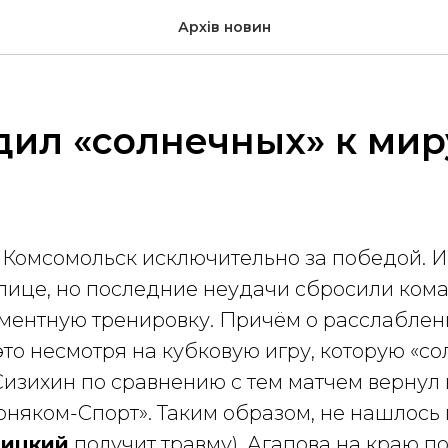
Архів новин
дил «солнечных» к мир
 Комсомольск исключительно за победой. И 
блице, но последние неудачи сбросили ком
ламентную тренировку. Причём о расслабленн
то несмотря на кубковую игру, которую «с
Сизихин по сравнению с тем матчем вернул 
орняком-Спорт». Таким образом, не нашлос
ницкий
получит травму). Агапова на краю 