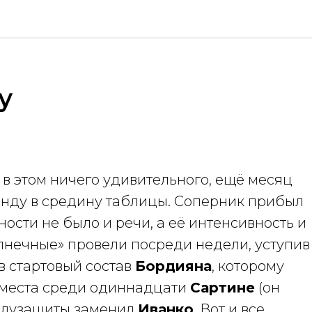
у
в этом ничего удивительного, ещё месяц
анду в средину таблицы. Соперник прибыл
ости не было и речи, а её интенсивность и
олнечные» провели посреди недели, уступив
в стартовый состав
Бордияна
, которому
ь места среди одиннадцати
Сартине
(он
полузащиты заменил
Иванко
. Вот и все