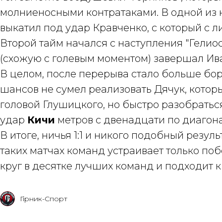
молниеносными контратаками. В одной из н
выкатил под удар Кравченко, с который с 
Второй тайм начался с наступления "Гелиос
(схожую с голевым моментом) завершал Ива
В целом, после перерыва стало больше бор
шансов не сумел реализовать Дячук, котор
головой Глушицкого, но быстро разобраться
удар
Кичи
метров с двенадцати по диагон
В итоге, ничья 1:1 и никого подобный резул
таких матчах команд устраивает только по
круг в десятке лучших команд и подходит к
Гірник-Спорт