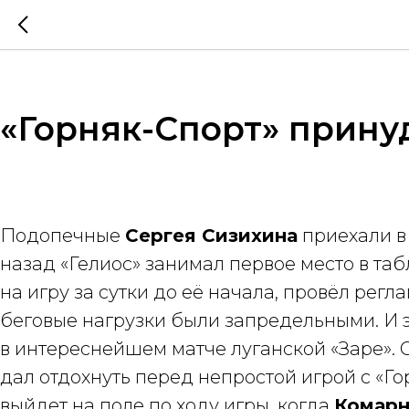
«Горняк-Спорт» прину
Подопечные
Сергея Сизихина
приехали в
назад «Гелиос» занимал первое место в та
на игру за сутки до её начала, провёл рег
беговые нагрузки были запредельными. И э
в интереснейшем матче луганской «Заре». 
дал отдохнуть перед непростой игрой с «Г
выйдет на поле по ходу игры, когда
Комар