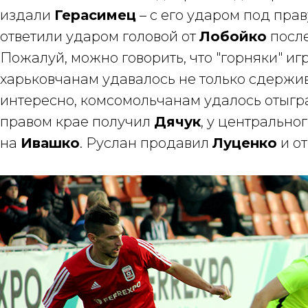
издали
Герасимец
– с его ударом под пра
ответили ударом головой от
Лобойко
после
Пожалуй, можно говорить, что "горняки" и
харьковчанам удавалось не только сдержива
интересно, комсомольчанам удалось отыгра
правом крае получил
Дячук
, у центрально
на
Ивашко
. Руслан продавил
Луценко
и от