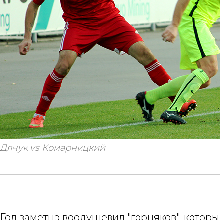
Дячук vs Комарницкий
Гол заметно воодушевил "горняков", котор