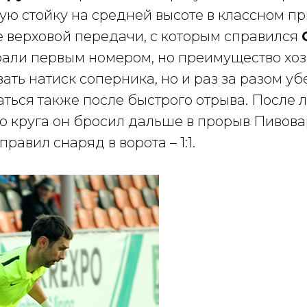
вую стойку на средней высоте в классном 
 верховой передачи, с которым справился
грали первым номером, но преимущество хо
ть натиск соперника, но и раз за разом убе
ться также после быстрого отрыва. После 
го круга он бросил дальше в прорыв Пивов
правил снаряд в ворота – 1:1.