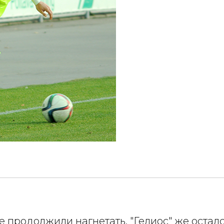
ые продолжили нагнетать. "Гелиос" же оста