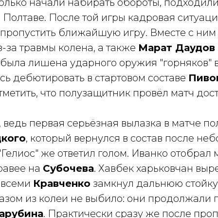
олько начали набирать обороты, подходили 
 Полтаве. После той игры кадровая ситуац
ропустить ближайшую игру. Вместе с ним 
з-за травмы колена, а также
Марат Даудов
была лишена ударного оружия "горняков" в
ось дебютировать в стартовом составе
Пиво
метить, что полузащитник провёл матч дост
ведь первая серьёзная вылазка в матче пол
цкого
, который вернулся в состав после н
"Гелиос" же ответил голом. Иванко отобрал 
равее на
Субочева
. Хавбек харьковчан выр
й всеми
Кравченко
замкнул дальнюю стойку
азом из колеи не выбило: они продолжали г
арубина
. Практически сразу же после пр