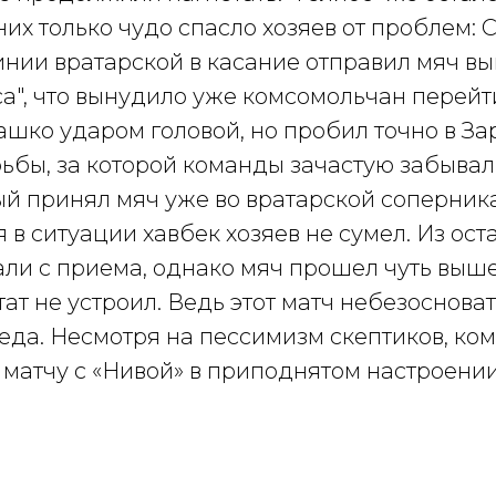
их только чудо спасло хозяев от проблем: 
линии вратарской в касание отправил мяч в
а", что вынудило уже комсомольчан перейти
шко ударом головой, но пробил точно в За
ьбы, за которой команды зачастую забывал
ый принял мяч уже во вратарской соперник
 в ситуации хавбек хозяев не сумел. Из ост
али с приема, однако мяч прошел чуть выш
ьтат не устроил. Ведь этот матч небезоснова
беда. Несмотря на пессимизм скептиков, к
 матчу с «Нивой» в приподнятом настроении