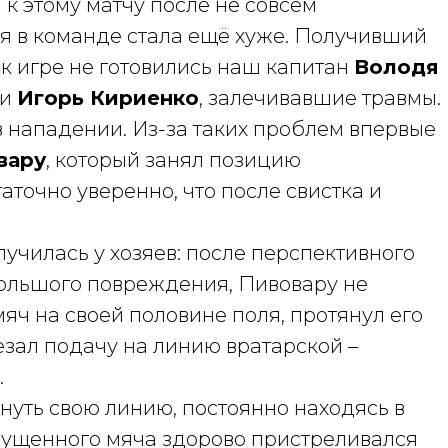
к этому матчу после не совсем
ия в команде стала ещё хуже. Получивший
к игре не готовились наш капитан
Володя
и
Игорь Кириенко
, залечивавшие травмы.
 нападении. Из-за таких проблем впервые
вару
, который занял позицию
аточно уверенно, что после свистка и
училась у хозяев: после перспективного
ебольшого повреждения, Пивовару не
мяч на своей половине поля, протянул его
езал подачу на линию вратарской –
.
нуть свою линию, постоянно находясь в
опущенного мяча здорово пристреливался