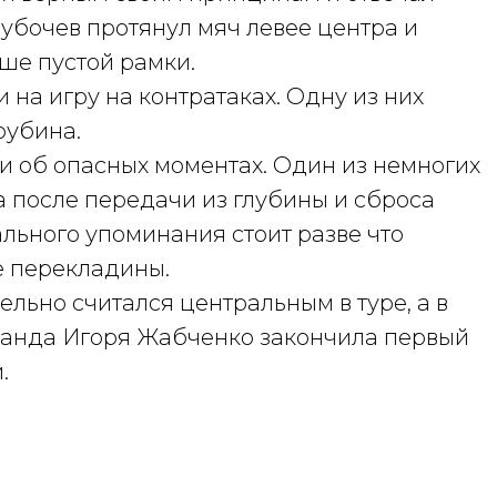
Субочев протянул мяч левее центра и
ыше пустой рамки.
 на игру на контратаках. Одну из них
рубина.
и об опасных моментах. Один из немногих
а после передачи из глубины и сброса
ального упоминания стоит разве что
е перекладины.
тельно считался центральным в туре, а в
оманда Игоря Жабченко закончила первый
.