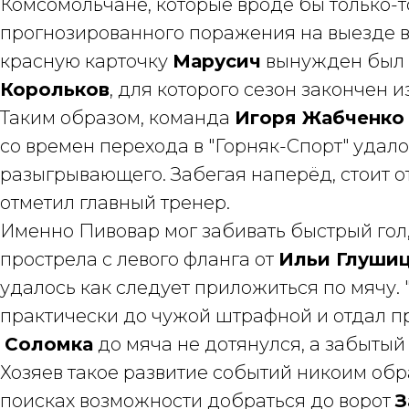
Комсомольчане, которые вроде бы только-т
прогнозированного поражения на выезде в
красную карточку
Марусич
вынужден был п
Корольков
, для которого сезон закончен и
Таким образом, команда
Игоря Жабченко
со времен перехода в "Горняк-Спорт" удал
разыгрывающего. Забегая наперёд, стоит от
отметил главный тренер.
Именно Пивовар мог забивать быстрый гол, 
прострела с левого фланга от
Ильи Глуши
удалось как следует приложиться по мячу. 
практически до чужой штрафной и отдал п
Соломка
до мяча не дотянулся, а забыты
Хозяев такое развитие событий никоим обр
поисках возможности добраться до ворот
З