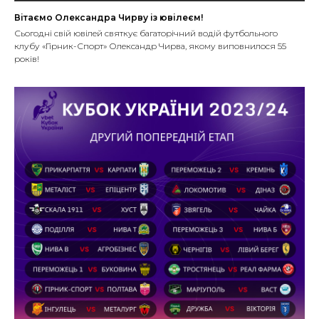
Вітаємо Олександра Чирву із ювілеєм!
Сьогодні свій ювілей святкує багаторічний водій футбольного
клубу «Гірник-Спорт» Олександр Чирва, якому виповнилося 55
років!