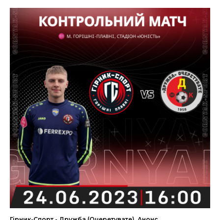
Гірник-Спорт - Дружба (Очеретувате). Анонс