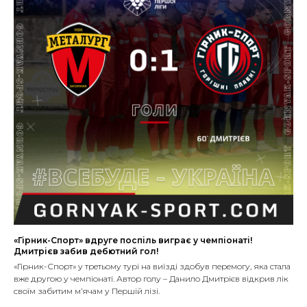
«Гірник-Спорт» вдруге поспіль виграє у чемпіонаті!
Дмитрієв забив дебютний гол!
«Гірник-Спорт» у третьому турі на виїзді здобув перемогу, яка стала
вже другою у чемпіонаті. Автор голу – Данило Дмитрієв відкрив лік
своїм забитим м’ячам у Першій лізі.