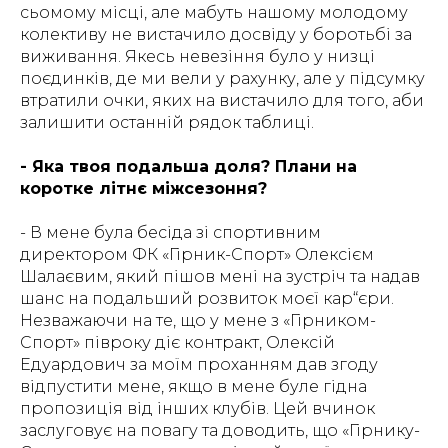
сьомому місці, але мабуть нашому молодому
колективу не вистачило досвіду у боротьбі за
виживання. Якесь невезіння було у низці
поєдинків, де ми вели у рахунку, але у підсумку
втратили очки, яких на вистачило для того, аби
залишити останній рядок таблиці.
- Яка твоя подальша доля? Плани на
коротке літнє міжсезоння?
- В мене була бесіда зі спортивним
директором ФК «Гірник-Спорт» Олексієм
Шалаєвим, який пішов мені на зустріч та надав
шанс на подальший розвиток моєї кар“єри.
Незважаючи на те, що у мене з «Гірником-
Спорт» півроку діє контракт, Олексій
Едуардович за моїм проханням дав згоду
відпустити мене, якщо в мене буле гідна
пропозиція від інших клубів. Цей вчинок
заслуговує на повагу та доводить, що «Гірнику-