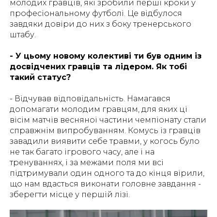
молодих гравців, які зробили перші кроки у
професіональному футболі. Це відбулося
завдяки довіри до них з боку тренерського
штабу.
- У цьому новому колективі ти був одним із
досвідчених гравців та лідером. Як тобі
такий статус?
- Відчував відповідальність. Намагався
допомагати молодим гравцям, для яких ці
вісім матчів весняної частини чемпіонату стали
справжнім випробуванням. Комусь із гравців
завадили виявити себе травми, у когось було
не так багато ігрового часу, але і на
тренуваннях, і за межами поля ми всі
підтримували один одного та до кінця вірили,
що нам вдасться виконати головне завдання -
зберегти місце у першій лізі.