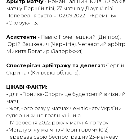
Арбітр матчу
- Роман Галіцин, Київ, 30 років. 1
матч у Першій лізі, 27 матчів у Другій лізі.
Попередня зустріч: 02.09.2022 - «Кремінь» -
«Скорук» - 3:1.
Асистенти
- Павло Почепецький (Дніпро),
Юрій Вашкевич (Чернігів). Четвертий арбітр:
Микита Богатир (Запоріжжя).
Спостерігач арбітражу та делегат:
Сергій
Скрипак (Київська область).
ЦІКАВІ ФАКТИ:
- для «Гірника-Спорт» це буде третій виїзний
матч;
- жодного разу у матчах чемпіонату України
суперники не грали унічию;
- 17 вересня 2022 року у матчі 4-го туру
«Металург» у матчі із «Черніговом» (0:2)
перервав свою беспрограшну 23-матчеву