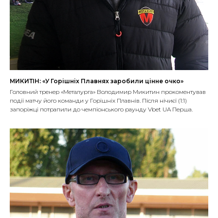
МИКИТІН: «У Горішніх Плавнях заробили цінне очко»
Головний тренер «Металурга» Володимир Микитин прокоментував
події матчу його команди у Горішніх Плавнів. Після нічиєї (1:1)
запоріжці потрапили до чемпіонського раунду Vbet UA Перша.