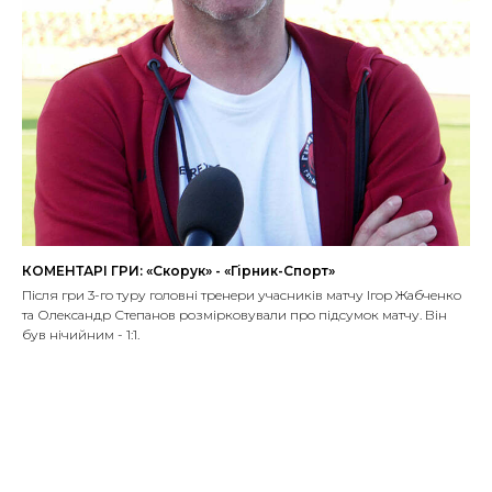
КОМЕНТАРІ ГРИ: «Скорук» - «Гірник-Спорт»
Після гри 3-го туру головні тренери учасників матчу Ігор Жабченко
та Олександр Степанов розмірковували про підсумок матчу. Він
був нічийним - 1:1.