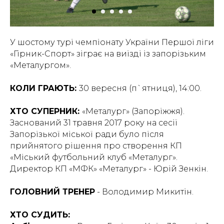
У шостому турі чемпіонату України Першої ліги
«Гірник-Спорт» зіграє на виїзді із запорізьким
«Металургом».
КОЛИ ГРАЮТЬ:
30 вересня (п`ятниця), 14:00.
ХТО СУПЕРНИК:
«Металург» (Запоріжжя).
Заснований 31 травня 2017 року на сесії
Запорізької міської ради було після
прийнятого рішення про створення КП
«Міський футбольний клуб «Металург».
Директор КП «МФК» «Металург» - Юрій Зенкін.
ГОЛОВНИЙ ТРЕНЕР
- Володимир Микитін.
ХТО СУДИТЬ: