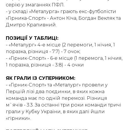
серію у змаганнях ПФЛ.
- у складі «Металурга» грають екс-футболісти
«Гірника-Спорт» - Антон Кіча, Богдан Векляк та
Дмитро Крапивний.
ПОЗИЦІЇ У ТАБЛИЦІ:
- «Металург» 4-е місце (2 перемоги, 1 нічия, 1
поразка, різниця - 7:7) - 7 очок;
- «Гірник-Спорт» - 6-е місце (1 перемога, 1 нічия,
1 поразка, різниця - 3:8) - 4 очки
ЯК ГРАЛИ ІЗ СУПЕРНИКОМ:
- «Гірник-Спорт» та «Металург» провели у
Першій лізі два поєдинки, в яких кожна
команда має по одній перемозі. Різниця
м`ячів - 3:3. За останні три роки команди тричі
грали у Кубку України, в яких далі йшли
«гірники».