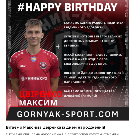
Вітаємо Максима Цвіренка із днем народження!
6 грудня свій день народження відсвяткував капітан команди