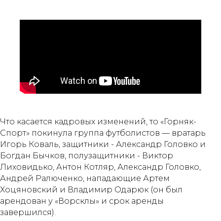
Что касается кадровых изменений, то «Горняк-
Спорт» покинула группа футболистов — вратарь
Игорь Коваль, защитники - Александр Головко и
Богдан Бычков, полузащитники - Виктор
Лиховидько, Антон Котляр, Александр Головко,
Андрей Ралюченко, нападающие Артем
Хоцяновский и Владимир Одарюк (он был
арендован у «Ворсклы» и срок аренды
завершился).