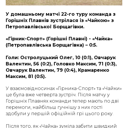
У домашньому матчі 22-го туру команда з
Горішніх Плавнів зустрілася із «Чайкою» з
Петропавлівської Борщагівки.
«Гірник-Спорт» (Горішні Плавні) - «Чайка»
(Петропавлівська Борщагівка) – 0:5.
Голи: Остролуцький Олег, 10 (0:1), Овчарук
Валентин, 56 (0:2), Головко Максим, 71 (0:3),
Овчарук Валентин, 79 (0:4), Крамаренко
Максим, 81 (0:5).
У взаємовідносинах «Гірника-Спорт» та «Чайки»
це була вже четверта зустріч. Після матчу у
Горішніх Плавнях команди тепер мають по дві
перемоги, найбільш гучнішу з них гості
здобули у першій офіційній грі цього року.
Після того, як «Чайка» зуміла забити швидкий