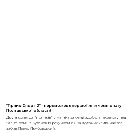
"Гірник-Спорт-2" - переможець першої ліги чемпіонату
Полтавської області!
Друга команда "гірників" у матчі-відповіді здобула перемогу над
"Альтаїром" із Бутенок із рахунком 1:0. На доданих хвилинах гол
забив Павло Якубовський.