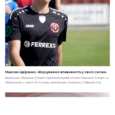
Максим Цвіренко: «Відчуваємо впевненість у своїх силах»
Захисник «Гірника-Спорт» прокоментував нічию «Гірника-Спорт» із
«Волинню» у матчі 14-го туру чемпіонату України у Першій лізі.