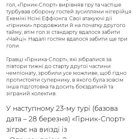
гол, «Гірник-Спорт» вирівняв гру та частіше
турбував оборону гостей зусиллями нігерійця
Екеміні Нсіні Еффіонга. Свої атакуючі дії
«гірники» продовжили й на початку другого
тайму, втім гол зі стандарту вдалося забити
«Чайці». Надалі гостям вдалося забити ще три
голи.
Гравці «Гірника-Спорт», які зібралися за
півтори тижні до старту другої частини
чемпіонату, зробили усе можливе, щоб гідно
протистояти супернику, в якого була зовсім
інша підготовка та досить боєздатний та
зіграний колектив.
У наступному 23-му турі (базова
дата – 28 березня) «Гірник-Спорт»
зіграє на виїзді із